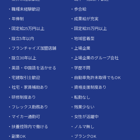
職種未経験歓迎
歩合給
年俸制
成果給が充実
固定給25万円以上
固定給35万円以上
設立5年以内
地域密着型
フランチャイズ加盟店舗
上場企業
設立30年以上
上場企業のグループ会社
英語・中国語を活かせる
学歴不問
宅建取引士歓迎
自動車免許未取得でもOK
社宅・家賃補助あり
資格支援制度あり
研修制度あり
転勤なし
フレックス勤務あり
残業少ない
マイカー通勤可
女性が活躍中
扶養控除内で働ける
ノルマ無し
副業OK
ブランクOK