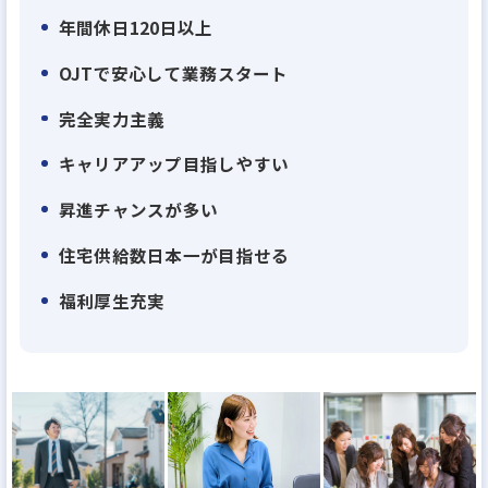
上場以来、業績は右肩上がり、弊社が現在目指して
年間休日120日以上
いる住宅供給棟数日本No1に向け、今のところ達成可
OJTで安心して業務スタート
能ペース。あと6年以内でNo1を達成します。そんな
伸びに伸びている弊社ですから、業績拡大ペースに
完全実力主義
比べて幹部候補の社員が足りていません。30代で部
キャリアアップ目指しやすい
長クラスはもちろん、役員も十分目指せます。上場
昇進チャンスが多い
企業の幹部になれるチャンスのある企業はそう多く
はないはず。
住宅供給数日本一が目指せる
福利厚生充実
・理由２：離職率業界平均の半分以下！『働きがい
のある会社』のベストカンパニーに選出される 働き
やすさ
当社は、男女・社歴などを問わないフラットな評価
体制、高い給与水準、産休育休取得のしやすさ、産
休後の時短・時差・在宅勤務、残業時間の削減…な