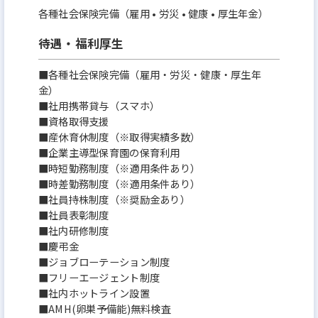
各種社会保険完備（雇用 • 労災 • 健康 • 厚生年金）
待遇・福利厚生
■各種社会保険完備（雇用・労災・健康・厚生年
金）
■社用携帯貸与（スマホ）
■資格取得支援
■産休育休制度（※取得実績多数）
■企業主導型保育園の保育利用
■時短勤務制度（※適用条件あり）
■時差勤務制度（※適用条件あり）
■社員持株制度（※奨励金あり）
■社員表彰制度
■社内研修制度
■慶弔金
■ジョブローテーション制度
■フリーエージェント制度
■社内ホットライン設置
■AMH(卵巣予備能)無料検査