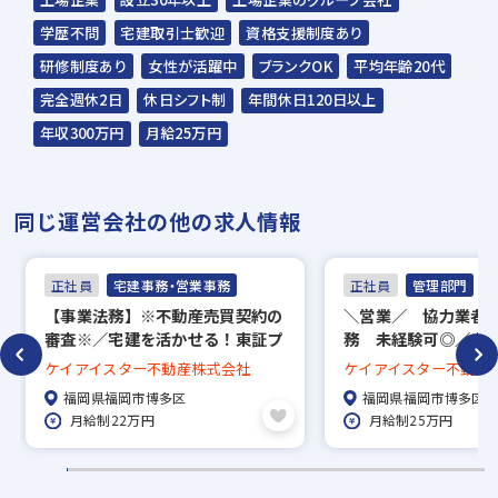
学歴不問
宅建取引士歓迎
資格支援制度あり
グッドデザイン賞・キ
2023年 第17回 キッ
2023年 第17回 キッ
研修制度あり
女性が活躍中
ブランクOK
平均年齢20代
ッズ賞などの受賞をし
ズデザイン賞 受賞！
ズデザイン賞 受賞！
ているケイアイの住
「小路の小町
「みんなの交差庭（こ
完全週休2日
休日シフト制
年間休日120日以上
宅。 デザインだけでな
komichi no Komachi」
うさてい）」
年収300万円
月給25万円
く、品質やお値段にも
こだわっております。
同じ運営会社の他の求人情報
正社員
宅建事務・営業事務
正社員
管理部門
【事業法務】※不動産売買契約の
＼営業／ 協力業者
審査※／宅建を活かせる！東証プ
務 未経験可◎／土
ライム市場上場企業／年間休日
休日120日／インセ
ケイアイスター不動産株式会社
ケイアイスター不動産
115日／福利厚生充実◎
福岡県福岡市博多区
福岡県福岡市博多区
月給制22万円
月給制25万円