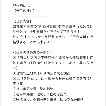
具体的には
【仕事の流れ】
--------------------------
【仕事内容】
当社主力事業の”新築分譲住宅”を建築するための用
地仕入れ（土地を買う）を行って頂きます！
他の会社ではなかなか経験できない「買う営業」を
経験することが出来ます！
＜仕事の進め方の一例＞
①担当エリア内の不動産仲介業者から情報収集し用
地を選定（1日10件前後※エリアによって異なりま
す）
②現地で土地の形状や周辺環境を調査
③土地を評価し、仕入値から販売価格までを考え計
画立案
④社内承認を得て契約締結
⑤社内の部署と連携して住宅を建築
⑥完成後は、不動産仲介業者へ販売の促進依頼