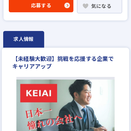
不動産売買仲介経験者歓迎
業界未経験歓迎
応募する
気になる
既卒・第2新卒歓迎
職種未経験歓迎
歩合給
年俸制
固定給25万円以上
地域密着型
上場企業
設立30年以上
上場企業のグループ会社
学歴不問
宅建取引士歓迎
資格支援制度あり
研修制度あり
求人情報
女性が活躍中
ブランクOK
平均年齢20代
完全週休2日
休日シフト制
年間休日120日以上
【未経験大歓迎】挑戦を応援する企業で
年収300万円
月給25万円
キャリアアップ