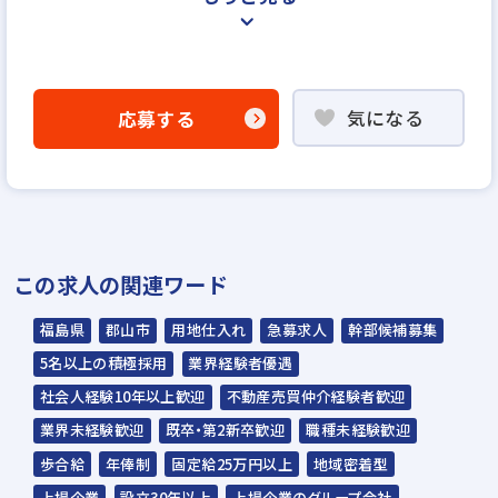
＜選考プロセス＞
「応募する」よりエントリー
気になる
応募する
▼
WEB応募書類による書類選考
▼
面接（1回～数回）◆人間性、人柄重視の採
用を行います◆
この求人の関連ワード
▼
内定
福島県
郡山市
用地仕入れ
急募求人
幹部候補募集
5名以上の積極採用
業界経験者優遇
☆ご応募から内定までは3～4週間を予定。
社会人経験10年以上歓迎
不動産売買仲介経験者歓迎
☆入社時期は相談に応じます。現在、在職中
業界未経験歓迎
既卒・第2新卒歓迎
職種未経験歓迎
の方も積極的にご応募ください。
歩合給
年俸制
固定給25万円以上
地域密着型
☆応募の秘密は厳守いたします。
上場企業
設立30年以上
上場企業のグループ会社