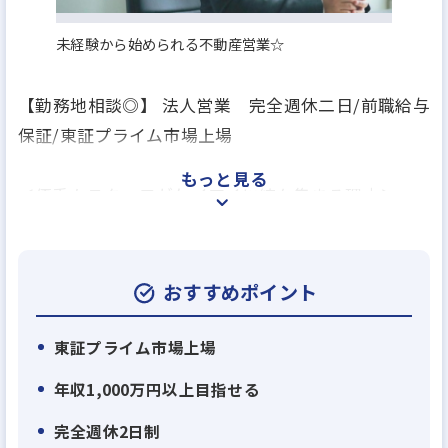
未経験から始められる不動産営業☆
【勤務地相談◎】 法人営業 完全週休二日/前職給与
保証/東証プライム市場上場
もっと見る
＜優秀なスタッフがケイアイに続々集まる理由＞
戸建て分譲住宅が主力の総合不動産会社である弊
社。弊社には現在、大手パワービルダー、不動産仲
介営業の会社などの同業や異業界の営業や販売出身
おすすめポイント
者の若くて優秀なメンバーが続々とジョインいただ
いています。その主な理由は２つ。
東証プライム市場上場
年収1,000万円以上目指せる
・理由１：住宅供給数日本一に向け業績右肩上がり
完全週休2日制
＝キャリアアップを目指しやすい