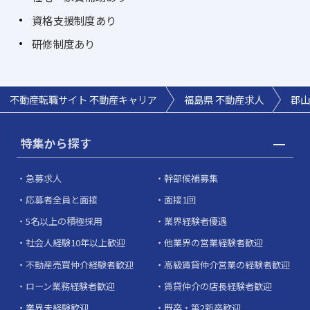
資格支援制度あり
研修制度あり
不動産転職サイト 不動産キャリア
福島県 不動産求人
郡山
特集から探す
急募求人
幹部候補募集
応募者全員と面接
面接1回
5名以上の積極採用
業界経験者優遇
社会人経験10年以上歓迎
他業界の営業経験者歓迎
不動産売買仲介経験者歓迎
高級賃貸仲介営業の経験者歓迎
ローン業務経験者歓迎
賃貸仲介の店長経験者歓迎
業界未経験歓迎
既卒・第2新卒歓迎