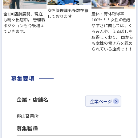
どなど、社員の働く環境づくりに力を入れてきまし
女性管理職も多数在籍
全180店舗展開、現在
産休・育休取得率
た。『働きがいのある会社』のベストカンパニーに
しております
も続々出店中。 管理職
100％！！女性の働き
も選出されました。その結果、離職率は業界水準の
ポジションも今後増え
やすさに関しては、く
ていきます。
るみんや、えるぼしを
半分以下になっています。
取得しており、 国から
も女性の働き方を認め
られている企業です！
※その他、厚生労働大臣から女性の活躍推進、子育
て支援に取り組む企業として『えるぼし』、『くる
みん』認定を獲得！また、住宅販売ホームビルダー
募集要項
で初めて、2年連続で女性活躍推進に優れた企業「な
でしこ銘柄」に選定されています！
企業・店舗名
企業ページ
今より安定した環境で、もっと大きなキャリアを描
郡山営業所
けるチャンスに挑戦してみませんか？
募集職種