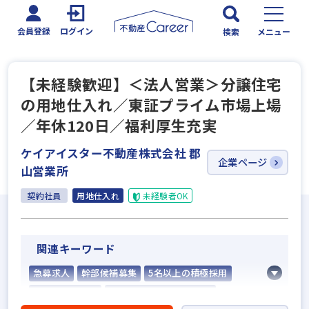
会員登録
ログイン
検索
メニュー
【未経験歓迎】＜法人営業＞分譲住宅
の用地仕入れ／東証プライム市場上場
／年休120日／福利厚生充実
ケイアイスター不動産株式会社 郡
企業ページ
山営業所
契約社員
用地仕入れ
未経験者OK
関連キーワード
急募求人
幹部候補募集
5名以上の積極採用
業界経験者優遇
社会人経験10年以上歓迎