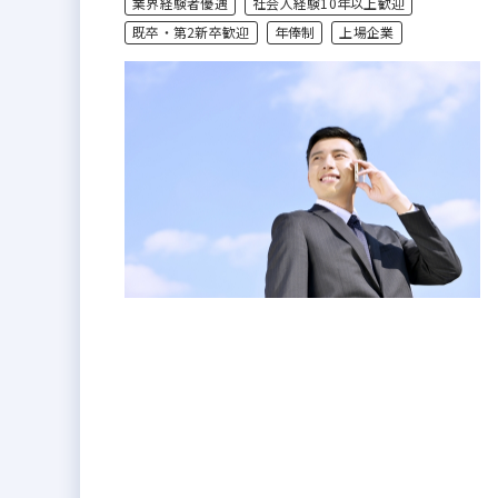
業界経験者優遇
社会人経験10年以上歓迎
既卒・第2新卒歓迎
年俸制
上場企業