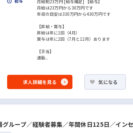
給与
月給制23万円 [給与補足] 【給与】
月給は23万円から30万円です
年収の目安は330万円から430万円です
【昇給・賞与】
昇給は年に1回（4月）
賞与は年に2回（7月と12月）あります
【手当】
通勤...
求人詳細を見る
気になる
グループ／経験者募集／年間休日125日／イン