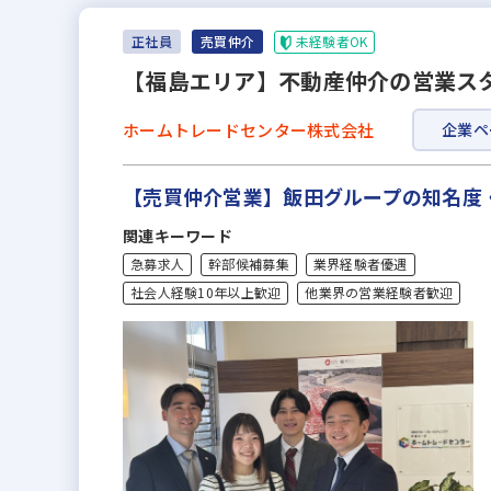
未経験者OK
正社員
売買仲介
【福島エリア】不動産仲介の営業スタ
ホームトレードセンター株式会社
企業ペ
【売買仲介営業】飯田グループの知名度
関連キーワード
急募求人
幹部候補募集
業界経験者優遇
社会人経験10年以上歓迎
他業界の営業経験者歓迎