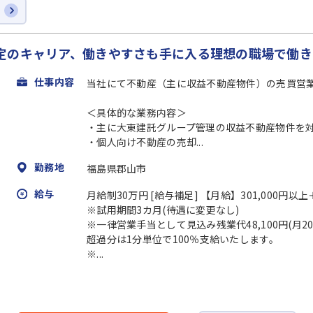
定のキャリア、働きやすさも手に入る理想の職場で働き
仕事内容
当社にて不動産（主に収益不動産物件）の売買営
＜具体的な業務内容＞
・主に大東建託グループ管理の収益不動産物件を
・個人向け不動産の売却...
勤務地
福島県郡山市
給与
月給制30万円 [給与補足] 【月給】301,000円以
※試用期間3カ月(待遇に変更なし)
※一律営業手当として見込み残業代48,100円(月2
超過分は1分単位で100％支給いたします。
※...