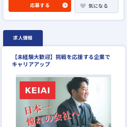
不動産売買仲介経験者歓迎
業界未経験歓迎
応募する
気になる
既卒・第2新卒歓迎
職種未経験歓迎
歩合給
年俸制
固定給25万円以上
地域密着型
上場企業
設立30年以上
上場企業のグループ会社
学歴不問
宅建取引士歓迎
資格支援制度あり
研修制度あり
求人情報
女性が活躍中
ブランクOK
平均年齢20代
完全週休2日
休日シフト制
年間休日120日以上
【未経験大歓迎】挑戦を応援する企業で
年収300万円
月給25万円
キャリアアップ