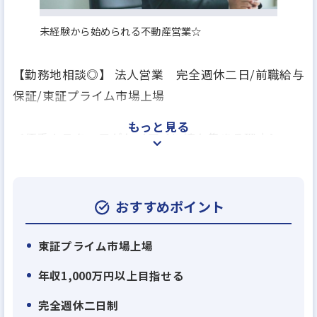
未経験から始められる不動産営業☆
【勤務地相談◎】 法人営業 完全週休二日/前職給与
保証/東証プライム市場上場
もっと見る
＜優秀なスタッフがケイアイに続々集まる理由＞
戸建て分譲住宅が主力の総合不動産会社である弊
社。弊社には現在、大手パワービルダー、不動産仲
介営業の会社などの同業や異業界の営業や販売出身
おすすめポイント
者の若くて優秀なメンバーが続々とジョインいただ
いています。その主な理由は２つ。
東証プライム市場上場
年収1,000万円以上目指せる
・理由１：住宅供給数日本一に向け業績右肩上がり
完全週休二日制
＝キャリアアップを目指しやすい