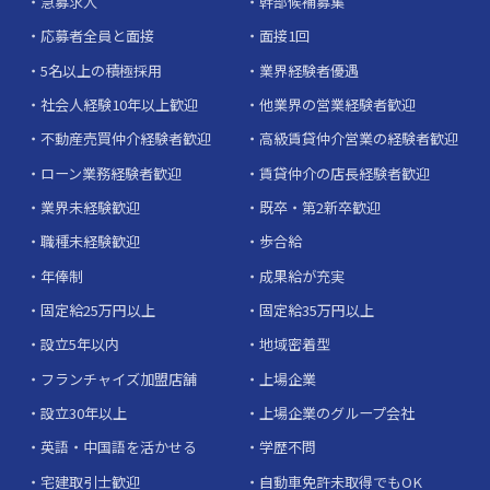
急募求人
幹部候補募集
応募者全員と面接
面接1回
5名以上の積極採用
業界経験者優遇
社会人経験10年以上歓迎
他業界の営業経験者歓迎
不動産売買仲介経験者歓迎
高級賃貸仲介営業の経験者歓迎
ローン業務経験者歓迎
賃貸仲介の店長経験者歓迎
業界未経験歓迎
既卒・第2新卒歓迎
職種未経験歓迎
歩合給
年俸制
成果給が充実
固定給25万円以上
固定給35万円以上
設立5年以内
地域密着型
フランチャイズ加盟店舗
上場企業
設立30年以上
上場企業のグループ会社
英語・中国語を活かせる
学歴不問
宅建取引士歓迎
自動車免許未取得でもOK