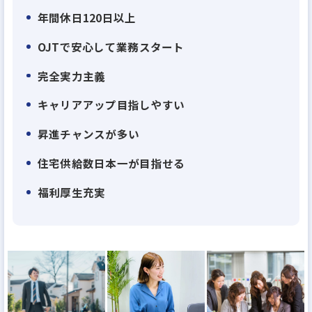
上場以来、業績は右肩上がり、弊社が現在目指して
年間休日120日以上
いる住宅供給棟数日本No1に向け、今のところ達成可
OJTで安心して業務スタート
能ペース。あと6年以内でNo1を達成します。そんな
伸びに伸びている弊社ですから、業績拡大ペースに
完全実力主義
比べて幹部候補の社員が足りていません。30代で部
キャリアアップ目指しやすい
長クラスはもちろん、役員も十分目指せます。上場
昇進チャンスが多い
企業の幹部になれるチャンスのある企業はそう多く
はないはず。
住宅供給数日本一が目指せる
福利厚生充実
・理由２：離職率業界平均の半分以下！『働きがい
のある会社』のベストカンパニーに選出される 働き
やすさ
当社は、男女・社歴などを問わないフラットな評価
体制、高い給与水準、産休育休取得のしやすさ、産
休後の時短・時差・在宅勤務、残業時間の削減…な