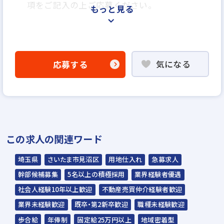
項をご記入の上ご応募ください。
もっと見る
＜選考プロセス＞
「応募する」よりエントリー
気になる
応募する
▼
WEB応募書類による書類選考
▼
面接（1回～数回）◆人間性、人柄重視の採
用を行います◆
この求人の関連ワード
▼
内定
埼玉県
さいたま市見沼区
用地仕入れ
急募求人
幹部候補募集
5名以上の積極採用
業界経験者優遇
☆ご応募から内定までは3～4週間を予定。
社会人経験10年以上歓迎
不動産売買仲介経験者歓迎
☆入社時期は相談に応じます。現在、在職中
業界未経験歓迎
既卒・第2新卒歓迎
職種未経験歓迎
の方も積極的にご応募ください。
歩合給
年俸制
固定給25万円以上
地域密着型