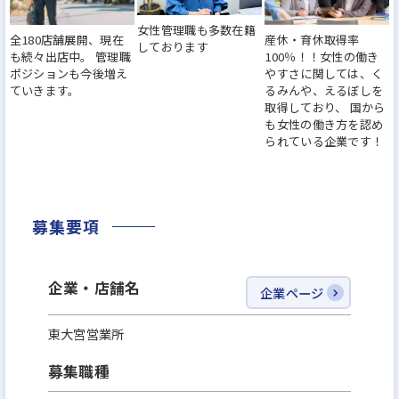
どなど、社員の働く環境づくりに力を入れてきまし
女性管理職も多数在籍
全180店舗展開、現在
産休・育休取得率
た。『働きがいのある会社』のベストカンパニーに
しております
も続々出店中。 管理職
100％！！女性の働き
も選出されました。その結果、離職率は業界水準の
ポジションも今後増え
やすさに関しては、く
ていきます。
るみんや、えるぼしを
半分以下になっています。
取得しており、 国から
も女性の働き方を認め
られている企業です！
※その他、厚生労働大臣から女性の活躍推進、子育
て支援に取り組む企業として『えるぼし』、『くる
みん』認定を獲得！また、住宅販売ホームビルダー
募集要項
で初めて、2年連続で女性活躍推進に優れた企業「な
でしこ銘柄」に選定されています！
企業・店舗名
企業ページ
今より安定した環境で、もっと大きなキャリアを描
東大宮営業所
けるチャンスに挑戦してみませんか？
募集職種