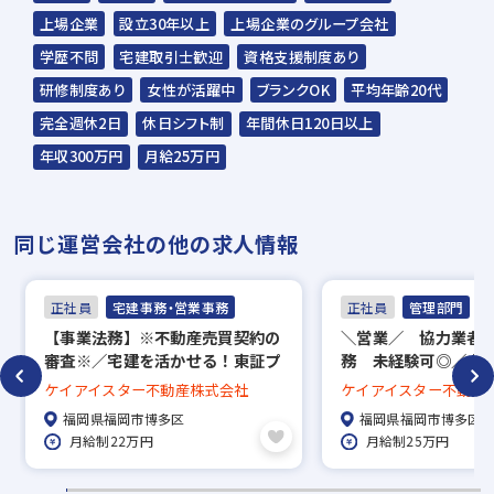
☆応募の秘密は厳守いたします。
上場企業
設立30年以上
上場企業のグループ会社
学歴不問
宅建取引士歓迎
資格支援制度あり
グッドデザイン賞・キ
2023年 第17回 キッ
2023年 第17回 キッ
研修制度あり
女性が活躍中
ブランクOK
平均年齢20代
ッズ賞などの受賞をし
ズデザイン賞 受賞！
ズデザイン賞 受賞！
ているケイアイの住
「小路の小町
「みんなの交差庭（こ
完全週休2日
休日シフト制
年間休日120日以上
宅。 デザインだけでな
komichi no Komachi」
うさてい）」
年収300万円
月給25万円
く、品質やお値段にも
こだわっております。
同じ運営会社の他の求人情報
正社員
宅建事務・営業事務
正社員
管理部門
【事業法務】※不動産売買契約の
＼営業／ 協力業者
審査※／宅建を活かせる！東証プ
務 未経験可◎／土
ライム市場上場企業／年間休日
休日120日／インセ
ケイアイスター不動産株式会社
ケイアイスター不動産
115日／福利厚生充実◎
福岡県福岡市博多区
福岡県福岡市博多区
月給制22万円
月給制25万円