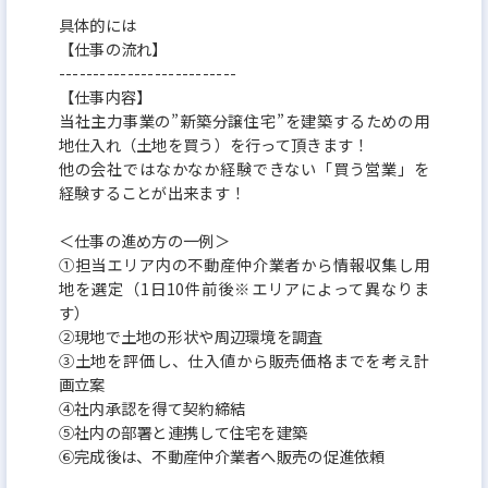
具体的には
【仕事の流れ】
--------------------------
【仕事内容】
当社主力事業の”新築分譲住宅”を建築するための用
地仕入れ（土地を買う）を行って頂きます！
他の会社ではなかなか経験できない「買う営業」を
経験することが出来ます！
＜仕事の進め方の一例＞
①担当エリア内の不動産仲介業者から情報収集し用
地を選定（1日10件前後※エリアによって異なりま
す）
②現地で土地の形状や周辺環境を調査
③土地を評価し、仕入値から販売価格までを考え計
画立案
④社内承認を得て契約締結
⑤社内の部署と連携して住宅を建築
⑥完成後は、不動産仲介業者へ販売の促進依頼