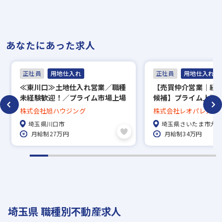
あなたにあった求人
正社員
用地仕入れ
正社員
用地仕入れ
≪東川口≫土地仕入れ営業／職種
【売買仲介営業｜経
未経験歓迎！／プライム市場上場
候補】プライム上場
グループ／完全週休2日制／福利
福利厚生充実した環
株式会社旭ハウジング
株式会社レオパレス21
厚生充実／IT積極活用で業務効率
埼玉県川口市
埼玉県さいたま市大
UP
月給制27万円
月給制34万円
埼玉県 職種別不動産求人