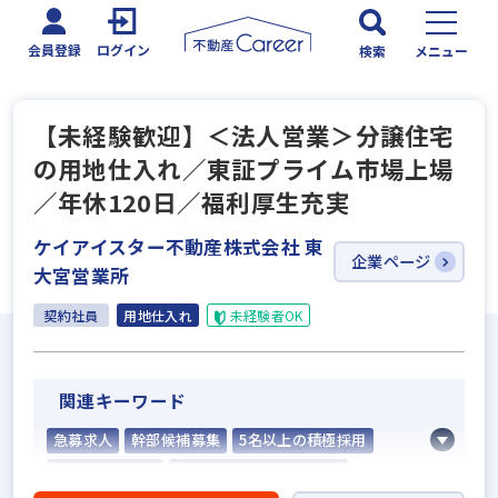
会員登録
ログイン
検索
メニュー
【未経験歓迎】＜法人営業＞分譲住宅
の用地仕入れ／東証プライム市場上場
／年休120日／福利厚生充実
ケイアイスター不動産株式会社 東
企業ページ
大宮営業所
契約社員
用地仕入れ
未経験者OK
関連キーワード
急募求人
幹部候補募集
5名以上の積極採用
業界経験者優遇
社会人経験10年以上歓迎