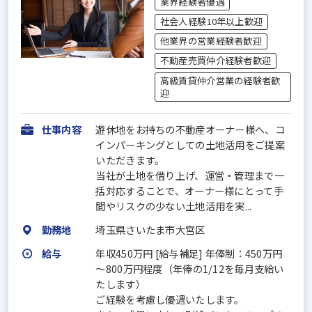
業界経験者優遇
社会人経験10年以上歓迎
他業界の営業経験者歓迎
不動産売買仲介経験者歓迎
高級賃貸仲介営業の経験者歓
迎
仕事内容
遊休地をお持ちの不動産オーナー様へ、コ
インパーキングとしての土地活用をご提案
いただきます。
当社が土地を借り上げ、運営・管理まで一
括対応することで、オーナー様にとって手
間やリスクの少ない土地活用を実...
勤務地
埼玉県さいたま市大宮区
給与
年収450万円 [給与補足] 年俸制：450万円
～800万円程度（年俸の1/12を毎月支給い
たします）
ご経験を考慮し優遇いたします。