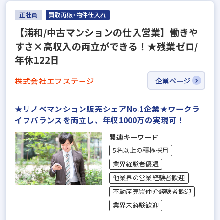
正社員
買取再販・物件仕入れ
【浦和/中古マンションの仕入営業】働きや
すさ×高収入の両立ができる！★残業ゼロ/
年休122日
株式会社エフステージ
企業ページ
★リノベマンション販売シェアNo.1企業★ワークラ
イフバランスを両立し、年収1000万の実現可！
関連キーワード
5名以上の積極採用
業界経験者優遇
他業界の営業経験者歓迎
不動産売買仲介経験者歓迎
業界未経験歓迎