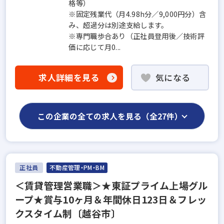
格等）
※固定残業代（月4.98h分／9,000円分）含
み、超過分は別途支給します。
※専門職歩合あり（正社員登用後／技術評
価に応じて月0...
求人詳細を見る
気になる
この企業の全ての求人を見る（全27件）
正社員
不動産管理・PM・BM
＜賃貸管理営業職＞★東証プライム上場グル
ープ★賞与10ヶ月＆年間休日123日＆フレッ
クスタイム制〔越谷市〕