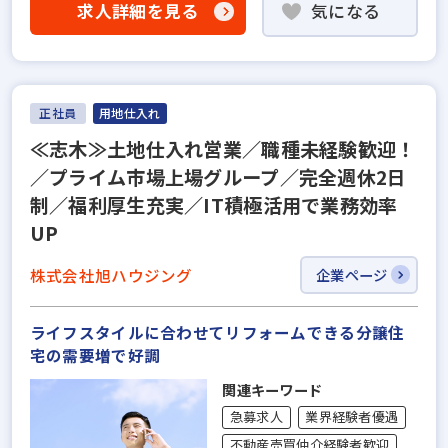
求人詳細を見る
気になる
正社員
用地仕入れ
≪志木≫土地仕入れ営業／職種未経験歓迎！
／プライム市場上場グループ／完全週休2日
制／福利厚生充実／IT積極活用で業務効率
UP
株式会社旭ハウジング
企業ページ
ライフスタイルに合わせてリフォームできる分譲住
宅の需要増で好調
関連キーワード
急募求人
業界経験者優遇
不動産売買仲介経験者歓迎