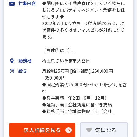
仕事内容
◆関東圏にて不動産管理をしている物件に
おけるプロパティマネジメント業務をお任
せします◆
2022年7月より立ち上げた組織であり、現
状案件の多くはオフィスビルが対象になり
ます。
〔具体的には〕...
勤務地
埼玉県さいたま市大宮区
給与
月給制25万円 [給与補足] 250,000円
~350,000円
◆固定残業代25,000円～36,000円／月を含
む
◆賞与実績：年2回（6月・12月）
◆通勤手当：会社規定に基づき支給
◆資格手当：宅地建物取引士（会社...
求人詳細を見る
気になる