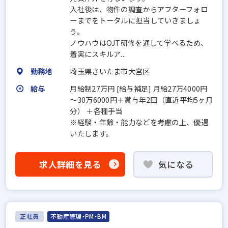
入社後は、物件の調査からアフターフォロ
ーまでをトータルに担当していきましょ
う。
ノウハウはOJT研修を通して学べるため、
着実にスキルア...
勤務地
埼玉県さいたま市大宮区
給与
月給制27万円 [給与補足] 月給27万4000円
～30万6000円＋賞与年2回（直近平均5ヶ月
分） ＋各種手当
※経験・年齢・能力などを考慮の上、優遇
いたします。
求人詳細を見る
気になる
正社員
不動産管理・PM・BM