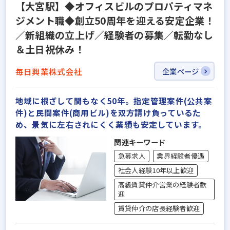
【大宮駅】◆オフィスビルのプロパティマネ
ジメント職◆創立50周年を迎える安定企業！
／新組織の立上げ／経験者の募集／転勤なし
＆土日祝休み！
毎日興業株式会社
企業ページ
地域に根ざして間もなく50年。指定管理案件(公共案
件)と民間案件(商用ビル)を双方請け負っているた
め、景気に左右されにくく業績も安定しています。
関連キーワード
急募求人
業界経験者優遇
社会人経験10年以上歓迎
高級賃貸仲介営業の経験者歓
迎
賃貸仲介の店長経験者歓迎