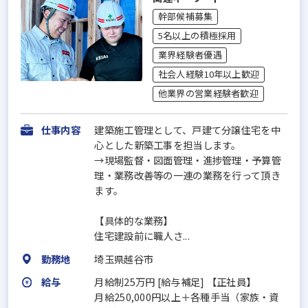
幹部候補募集
5名以上の積極採用
業界経験者優遇
社会人経験10年以上歓迎
他業界の営業経験者歓迎
仕事内容
建築施工管理として、戸建て分譲住宅を中
心とした新築工事を担当します。
→現場監督・図面管理・進捗管理・予算管
理・業務改善等の一連の業務を行って頂き
ます。
【具体的な業務】
住宅建設前に職人さ...
勤務地
埼玉県越谷市
給与
月給制25万円 [給与補足] 【正社員】
月給250,000円以上＋各種手当（家族・資