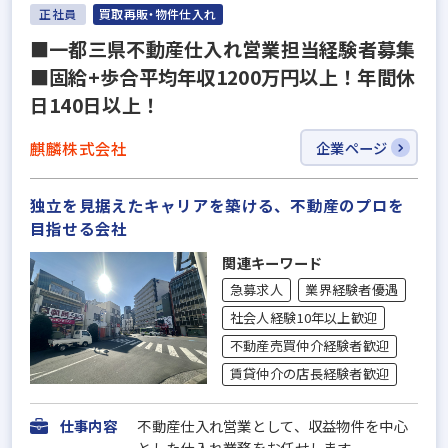
正社員
買取再販・物件仕入れ
■一都三県不動産仕入れ営業担当経験者募集
■固給+歩合平均年収1200万円以上！年間休
日140日以上！
麒麟株式会社
企業ページ
独立を見据えたキャリアを築ける、不動産のプロを
目指せる会社
関連キーワード
急募求人
業界経験者優遇
社会人経験10年以上歓迎
不動産売買仲介経験者歓迎
賃貸仲介の店長経験者歓迎
仕事内容
不動産仕入れ営業として、収益物件を中心
とした仕入れ業務をお任せします。