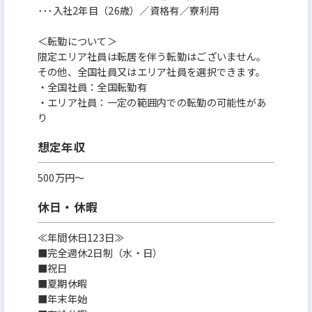
･･･入社2年目（26歳）／資格有／寮利用
＜転勤について＞
限定エリア社員は転居を伴う転勤はございません。
その他、全国社員又はエリア社員を選択できます。
・全国社員：全国転勤有
・エリア社員：一定の範囲内での転勤の可能性があ
り
想定年収
500万円〜
休日・休暇
≪年間休⽇123⽇≫
■完全週休2⽇制（水・日）
■祝⽇
■夏期休暇
■年末年始