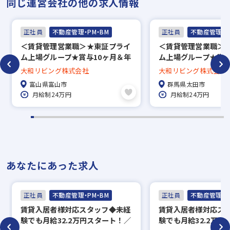
同じ運営会社の他の求人情報
正社員
不動産管理・PM・BM
正社員
不動産管理・P
＜賃貸管理営業職＞★東証プライ
＜賃貸管理営業職＞
ム上場グループ★賞与10ヶ月＆年
ム上場グループ★賞与
間休日123日＆フレックスタイム
間休日123日＆フレ
大和リビング株式会社
大和リビング株式会社
制〔富山市〕
制〔太田市〕
富山県富山市
群馬県太田市
月給制24万円
月給制24万円
あなたにあった求人
正社員
不動産管理・PM・BM
正社員
不動産管理・P
賃貸入居者様対応スタッフ◆未経
賃貸入居者様対応ス
験でも月給32.2万円スタート！／
験でも月給32.2万円