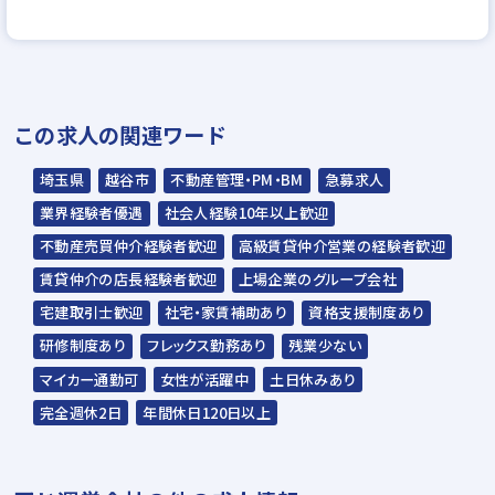
WEB応募書類による書類選考
▼
一次面接
▼
この求人の関連ワード
ＷＥＢ適性テストのご受検
▼
埼玉県
越谷市
不動産管理・PM・BM
急募求人
二次面接
業界経験者優遇
社会人経験10年以上歓迎
▼
不動産売買仲介経験者歓迎
高級賃貸仲介営業の経験者歓迎
最終書類審査
賃貸仲介の店長経験者歓迎
上場企業のグループ会社
▼
宅建取引士歓迎
社宅・家賃補助あり
資格支援制度あり
内定
研修制度あり
フレックス勤務あり
残業少ない
マイカー通勤可
女性が活躍中
土日休みあり
※入社時期は相談に応じます。
完全週休2日
年間休日120日以上
※現在、在職中の方も積極的にご応募くださ
い。応募の秘密は厳守いたします。