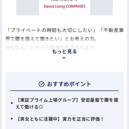
「プライベートの時間も大切にしたい」「不動産業
界で腰を据えて働きたい」とお考えの方。
当社なら、どちらの希望も叶えられます。
もっと見る
大和リビング株式会社は、東証プライム上場「⼤和
ハウスグループ」の⼀員として、賃貸物件の運営・管
理を⼿がけています。
おすすめポイント
⾼いブランド⼒とニーズを捉えたサービス⼒で、管
理⼾数66万⼾というスケールの⼤きな事業を展開し
【東証プライム上場グループ】安定基盤で腰を据
えて働ける◎
ています。
【男女ともに活躍中】実力を正当に評価！
★不動産業界の経験があり、宅地建物取引士資格を