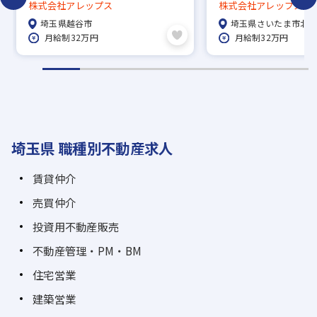
賞与年3回／管理会社ならではの
賞与年3回／管理会社
株式会社アレップス
株式会社アレップス
社宅制度、家賃50％補助【埼玉東
社宅制度、家賃50％
埼玉県越谷市
埼玉県さいたま市北
SC】
SC】
月給制32万円
月給制32万円
埼玉県 職種別不動産求人
賃貸仲介
売買仲介
投資用不動産販売
不動産管理・PM・BM
住宅営業
建築営業