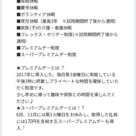
■有給休暇
■慶弔休暇
■ボランティア休暇
■育児休暇（最⻑3年 ※試⽤期間終了後から適⽤）
■家族(⼦)の介護・看護休暇
■フレックス・ホリデー制度(※試用期間終了後から
適用）
■プレミアムデー制度
■スーパープレミアムデー制度
★プレミアムデーとは︖
2017年に導⼊した、毎⽉第3金曜⽇に実施している
午後3時に終業しプライベートな時間を確保していた
だく制度です。
少し早めに帰って趣味や家族との時間を楽しんでく
ださい♪
★スーパープレミアムデーとは！？
6⽉、11⽉には第3火曜日をお休みし、取得した社員
には1万円を⽀給するスーパープレミアムデーも導
⼊︕