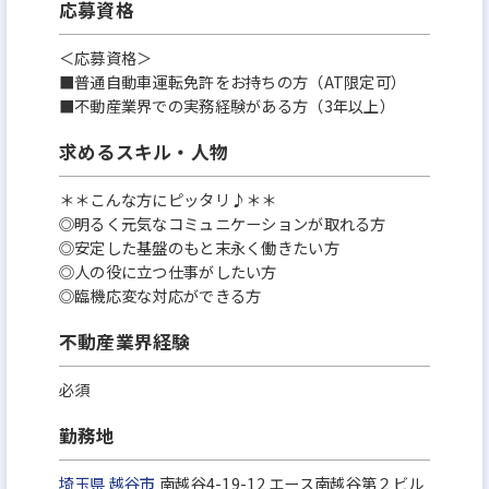
応募資格
＜応募資格＞
■普通自動車運転免許をお持ちの方（AT限定可）
■不動産業界での実務経験がある方（3年以上）
求めるスキル・人物
＊＊こんな方にピッタリ♪＊＊
◎明るく元気なコミュニケーションが取れる⽅
◎安定した基盤のもと末永く働きたい方
◎⼈の役に⽴つ仕事がしたい⽅
◎臨機応変な対応ができる⽅
不動産業界経験
必須
勤務地
埼玉県
越谷市
南越谷4-19-12 エース南越谷第２ビル