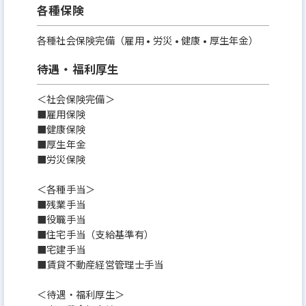
各種保険
各種社会保険完備（雇用 • 労災 • 健康 • 厚生年金）
待遇・福利厚生
＜社会保険完備＞
■雇用保険
■健康保険
■厚生年金
■労災保険
＜各種手当＞
■残業⼿当
■役職⼿当
■住宅⼿当（⽀給基準有）
■宅建⼿当
■賃貸不動産経営管理⼠⼿当
＜待遇・福利厚生＞