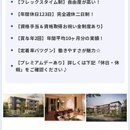
【フレックスタイム制】自由度が高い！
お持ちの方
★成長意欲が高く、新しい仕事にも積極的に挑戦で
【年間休⽇123⽇】完全週休二日制！
きる方
【資格手当＆資格取得お祝い⾦制度あり】
こんな方に、ぜひご応募いただきたいと思っておりま
【賞与年2回】年間平均10ヶ月分の実績！
す！
【定着率バツグン】働きやすさが魅力☆
「でも忙しそう･･･」と感じた方もご安心を◎
【プレミアムデーあり】詳しくは下記「休日・休
当社は完全週休2日制で、年間休日は123日。
暇」をご確認ください♪
趣味の時間、家族との時間も充実できる環境です。
また、安心してご活躍いただけるように月1万5000円
で住める独身寮や、最大65％の家賃補助、持ち家の
方に支給する住宅手当など、充実した福利厚生をご
用意しています。
長く安心して続けていける環境で、ゆとりのある働