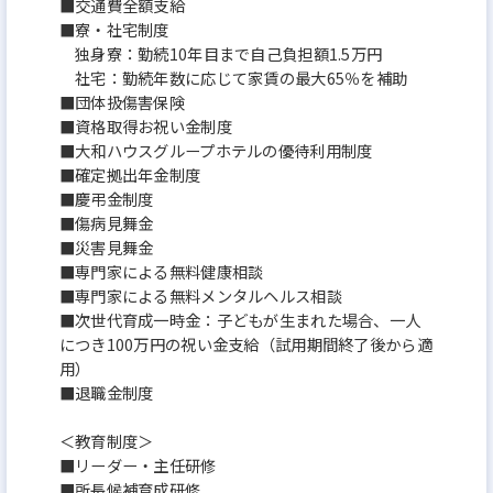
■交通費全額⽀給
■寮・社宅制度
独身寮：勤続10年目まで自己負担額1.5万円
社宅：勤続年数に応じて家賃の最大65％を補助
■団体扱傷害保険
■資格取得お祝い⾦制度
■⼤和ハウスグループホテルの優待利⽤制度
■確定拠出年⾦制度
■慶弔⾦制度
■傷病⾒舞⾦
■災害⾒舞⾦
■専⾨家による無料健康相談
■専⾨家による無料メンタルヘルス相談
■次世代育成⼀時⾦：⼦どもが⽣まれた場合、⼀⼈
につき100万円の祝い⾦⽀給（試用期間終了後から適
用）
■退職⾦制度
＜教育制度＞
■リーダー・主任研修
■所長候補育成研修