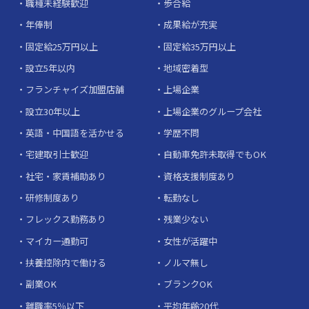
職種未経験歓迎
歩合給
年俸制
成果給が充実
固定給25万円以上
固定給35万円以上
設立5年以内
地域密着型
フランチャイズ加盟店舗
上場企業
設立30年以上
上場企業のグループ会社
英語・中国語を活かせる
学歴不問
宅建取引士歓迎
自動車免許未取得でもOK
社宅・家賃補助あり
資格支援制度あり
研修制度あり
転勤なし
フレックス勤務あり
残業少ない
マイカー通勤可
女性が活躍中
扶養控除内で働ける
ノルマ無し
副業OK
ブランクOK
離職率5％以下
平均年齢20代