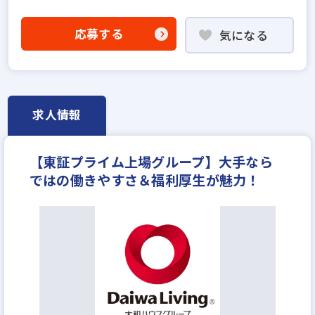
社会人経験10年以上歓迎
不動産売買仲介経験者歓迎
応募する
気になる
高級賃貸仲介営業の経験者歓迎
賃貸仲介の店長経験者歓迎
上場企業のグループ会社
宅建取引士歓迎
社宅・家賃補助あり
資格支援制度あり
研修制度あり
求人情報
フレックス勤務あり
残業少ない
マイカー通勤可
女性が活躍中
土日休みあり
完全週休2日
【東証プライム上場グループ】大手なら
年間休日120日以上
ではの働きやすさ＆福利厚⽣が魅力！