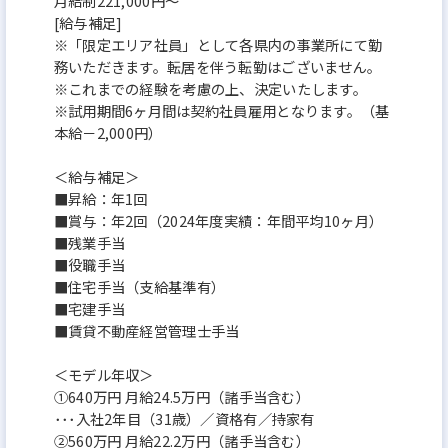
月給制221,000円～
[給与補足]
※「限定エリア社員」として各県内の事業所にて勤
務いただきます。転居を伴う転勤はございません。
※これまでの経験を考慮の上、決定いたします。
※試用期間6ヶ月間は契約社員雇用となります。（基
本給－2,000円）
＜給与補足＞
■昇給：年1回
■賞与：年2回（2024年度実績：年間平均10ヶ月）
■残業⼿当
■役職⼿当
■住宅⼿当（⽀給基準有）
■宅建⼿当
■賃貸不動産経営管理⼠⼿当
＜モデル年収＞
①640万円 月給24.5万円（諸手当含む）
･･･入社2年目（31歳）／資格有／持家有
②560万円 月給22.2万円（諸手当含む）