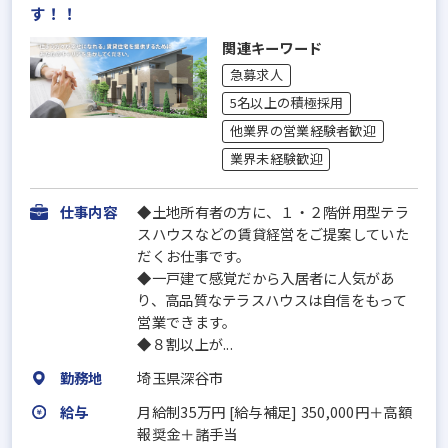
す！！
関連キーワード
急募求人
5名以上の積極採用
他業界の営業経験者歓迎
業界未経験歓迎
仕事内容
◆土地所有者の方に、１・２階併用型テラ
スハウスなどの賃貸経営をご提案していた
だくお仕事です。
◆一戸建て感覚だから入居者に人気があ
り、高品質なテラスハウスは自信をもって
営業できます。
◆８割以上が...
勤務地
埼玉県深谷市
給与
月給制35万円 [給与補足] 350,000円＋高額
報奨金＋諸手当