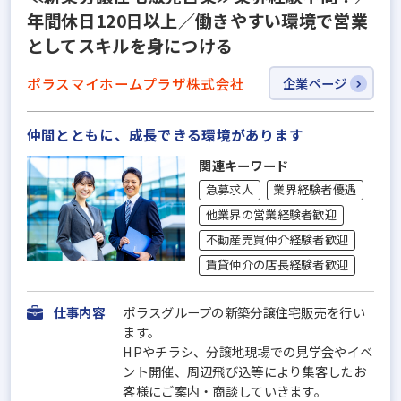
年間休日120日以上／働きやすい環境で営業
としてスキルを身につける
ポラスマイホームプラザ株式会社
企業ページ
仲間とともに、成長できる環境があります
関連キーワード
急募求人
業界経験者優遇
他業界の営業経験者歓迎
不動産売買仲介経験者歓迎
賃貸仲介の店長経験者歓迎
仕事内容
ポラスグループの新築分譲住宅販売を行い
ます。
HPやチラシ、分譲地現場での見学会やイベ
ント開催、周辺飛び込等により集客したお
客様にご案内・商談していきます。