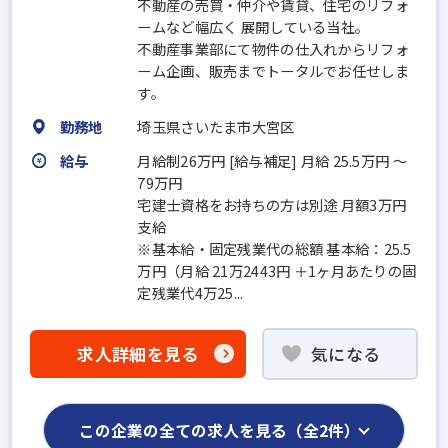
不動産の売買‧仲介や賃貸、住宅のリフォ
ームなど幅広く 展開している当社。
不動産事業部にて物件の仕⼊れからリフォ
ーム企画、販売までトータルでお任せしま
す。
勤務地
埼玉県さいたま市大宮区
給与
月給制26万円 [給与補足] ⽉給 25.5万円 ～
79万円
宅建⼠資格をお持ちの⽅は別途 ⽉額3万円
⽀給
※基本給‧固定残業代の総額 基本給：25.5
万円（⽉給 21万2443円 ＋1ヶ⽉あたりの固
定残業代4万25...
求人詳細を見る
気になる
この企業の全ての求人を見る（全2件）