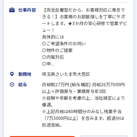
仕事内容
【完全反響型だから、お客様対応に専念で
きる！】お客様のお部屋探しを丁寧にサポ
ートします。★3か月の安心研修で営業デビ
ュー！
具体的には
◎ご希望条件のお伺い
◎物件のご提案
◎内覧対応
◎申...
勤務地
埼玉県さいたま市大宮区
給与
月給制27万円 [給与補足] 月給26万7000円
以上＋評価賞与・業績賞与年3回
※経験や年齢を考慮の上、当社規定により
優遇。
※上記月給は40時間分のみなし残業手当
（7万3000円以上）を含みます。超過分は
別途支給。