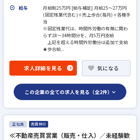
給与
月給制25万円 [給与補足] 月給25～27万円
(固定残業代含む)＋売上歩合(毎月)＋各種手
当
※固定残業代は、時間外労働の有無に関わ
らず28～34時間分を、月5万円支給
上記を超える時間外労働分は追加で支給
★歩合給...
求人詳細を見る
気になる
この企業の全ての求人を見る（全2件）
正社員
売買仲介
≪不動産売買営業（販売‧仕⼊）／未経験歓