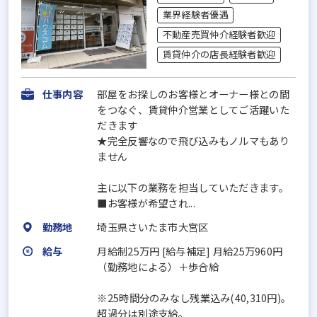
業界経験者優遇
不動産売買仲介経験者歓迎
賃貸仲介の店長経験者歓迎
仕事内容
部屋をお探しのお客様とオーナー様との間
をつなぐ、賃貸仲介営業としてご活躍いた
だきます
★完全反響なので飛び込みもノルマもあり
ません
主に以下の業務を担当していただきます。
■お客様が希望され...
勤務地
埼玉県さいたま市大宮区
給与
月給制25万円 [給与補足] 月給25万960円
（勤務地による）＋歩合給
※25時間分のみなし残業込み(40,310円)。
超過分は別途支給。