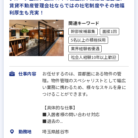
賃貸不動産管理会社ならではの社宅制度やその他福
利厚生も充実！
関連キーワード
幹部候補募集
面接1回
5名以上の積極採用
業界経験者優遇
社会人経験10年以上歓迎
仕事内容
お任せするのは、首都圏にある物件の管
理。物件管理のスペシャリストとして幅広
い業務に携わるため、様々なスキルを身に
つけることができます。
【具体的な仕事】
■入居者様の問い合わせ対応
■退去の...
勤務地
埼玉県越谷市