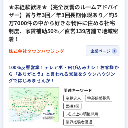
★未経験歓迎★【完全反響のルームアドバイ
ザー】賞与年3回／年3回長期休暇あり／約5
万7000件の中から好きな物件に住める社宅
制度、家賃補助50％／直営139店舗で地域密
着！
株式会社タウンハウジング
企業ページ
100％反響営業！テレアポ・飛び込みナシ！お客様か
ら「ありがとう」と言われる営業をタウンハウジン
グではじめませんか！
関連キーワード
急募求人
幹部候補募集
面接1回
5名以上の積極採用
業界経験者優遇