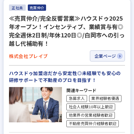
正社員
売買仲介
≪売買仲介/完全反響営業≫ハウスドゥ2025
年オープン！インセンティブ、業績賞与有◎
完全週休2日制/年休120日◎/白岡市への引っ
越し代補助有！
株式会社プレイブ
企業ページ
ハウスドゥ加盟店だから安定性◎未経験でも安心の
研修サポートで不動産のプロを目指す！
関連キーワード
急募求人
業界経験者優遇
社会人経験10年以上歓迎
他業界の営業経験者歓迎
不動産売買仲介経験者歓迎