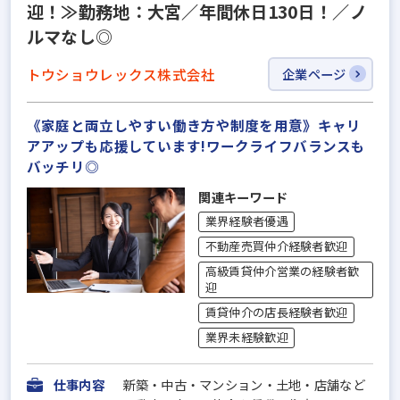
迎！≫勤務地：大宮／年間休日130日！／ノ
ルマなし◎
トウショウレックス株式会社
企業ページ
《家庭と両立しやすい働き方や制度を用意》キャリ
アアップも応援しています!ワークライフバランスも
バッチリ◎
関連キーワード
業界経験者優遇
不動産売買仲介経験者歓迎
高級賃貸仲介営業の経験者歓
迎
賃貸仲介の店長経験者歓迎
業界未経験歓迎
仕事内容
新築‧中古‧マンション‧⼟地‧店舗など