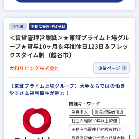
正社員
不動産管理・PM・BM
＜賃貸管理営業職＞★東証プライム上場グル
ープ★賞与10ヶ月＆年間休日123日＆フレッ
クスタイム制〔越谷市〕
大和リビング株式会社
企業ページ
【東証プライム上場グループ】大手ならではの働き
やすさ＆福利厚⽣が魅力！
関連キーワード
急募求人
業界経験者優遇
社会人経験10年以上歓迎
不動産売買仲介経験者歓迎
高級賃貸仲介営業の経験者歓