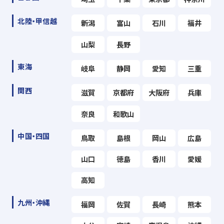
北陸・甲信越
新潟
富山
石川
福井
山梨
長野
東海
岐阜
静岡
愛知
三重
関西
滋賀
京都府
大阪府
兵庫
奈良
和歌山
中国・四国
鳥取
島根
岡山
広島
山口
徳島
香川
愛媛
高知
九州・沖縄
福岡
佐賀
長崎
熊本