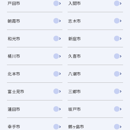
戸田市
入間市
朝霞市
志木市
和光市
新座市
桶川市
久喜市
北本市
八潮市
富士見市
三郷市
蓮田市
坂戸市
幸手市
鶴ヶ島市