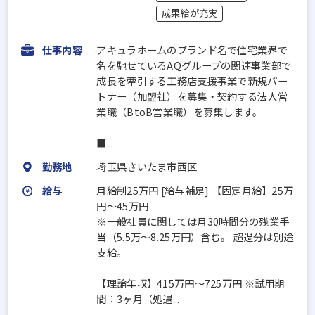
成果給が充実
仕事内容
アキュラホームのブランド名で住宅業界で
名を馳せているAQグループの関連事業部で
成長を牽引する工務店支援事業で新規パー
トナー（加盟社）を募集・契約する法人営
業職（BtoB営業職）を募集します。
■...
勤務地
埼玉県さいたま市西区
給与
月給制25万円 [給与補足] 【固定月給】25万
円～45万円
※一般社員に関しては月30時間分の残業手
当（5.5万～8.25万円）含む。 超過分は別途
支給。
【理論年収】415万円～725万円 ※試用期
間：3ヶ月（処遇...