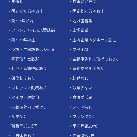
年俸制
成果給が充実
固定給25万円以上
固定給35万円以上
設立5年以内
地域密着型
フランチャイズ加盟店舗
上場企業
設立30年以上
上場企業のグループ会社
英語・中国語を活かせる
学歴不問
宅建取引士歓迎
自動車免許未取得でもOK
社宅・家賃補助あり
資格支援制度あり
研修制度あり
転勤なし
フレックス勤務あり
残業少ない
マイカー通勤可
女性が活躍中
扶養控除内で働ける
ノルマ無し
副業OK
ブランクOK
離職率5％以下
平均年齢20代
土日休みあり
完全週休2日