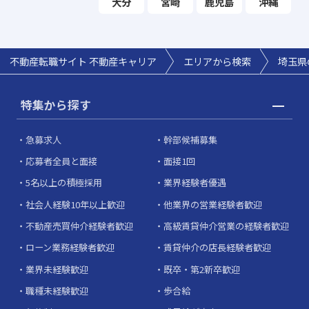
大分
宮崎
鹿児島
沖縄
不動産転職サイト 不動産キャリア
エリアから検索
埼玉県
特集から探す
急募求人
幹部候補募集
応募者全員と面接
面接1回
5名以上の積極採用
業界経験者優遇
社会人経験10年以上歓迎
他業界の営業経験者歓迎
不動産売買仲介経験者歓迎
高級賃貸仲介営業の経験者歓迎
ローン業務経験者歓迎
賃貸仲介の店長経験者歓迎
業界未経験歓迎
既卒・第2新卒歓迎
職種未経験歓迎
歩合給