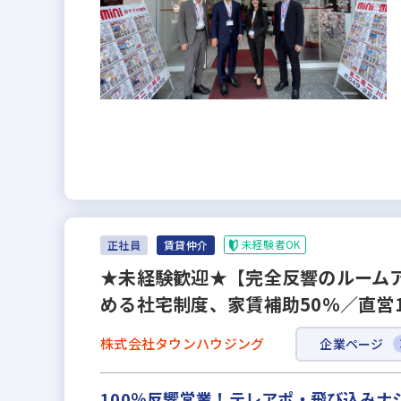
未経験者OK
正社員
賃貸仲介
★未経験歓迎★【完全反響のルームア
める社宅制度、家賃補助50％／直営
株式会社タウンハウジング
企業ページ
100％反響営業！テレアポ・飛び込み