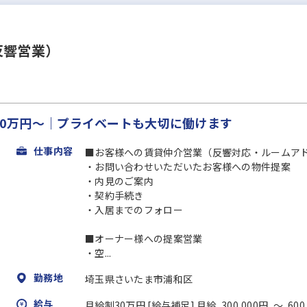
反響営業）
給30万円～｜プライベートも大切に働けます
仕事内容
■お客様への賃貸仲介営業（反響対応・ルームア
・お問い合わせいただいたお客様への物件提案
・内見のご案内
・契約手続き
・入居までのフォロー
■オーナー様への提案営業
・空...
勤務地
埼玉県さいたま市浦和区
給与
月給制30万円 [給与補足] 月給 300,000円 ～