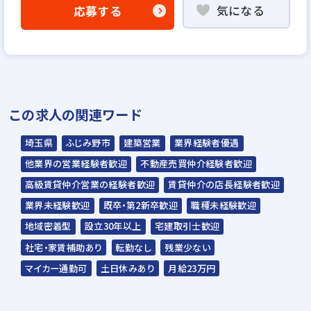
気になる
応募する
WEB書類選考
▼
説明選考会（電話面談）
＊説明選考会は代行業者であるスラッシュ株
この求人の関連ワード
式会社が行います＊
スラッシュ株式会社からのご連絡をお待ち
埼玉県
ふじみ野市
建築営業
業界経験者優遇
ください。
他業界の営業経験者歓迎
不動産売買仲介経験者歓迎
ご連絡までに7日程度いただく場合があり
高級賃貸仲介営業の経験者歓迎
賃貸仲介の店長経験者歓迎
ます。予めご了承ください。
業界未経験歓迎
既卒・第2新卒歓迎
職種未経験歓迎
地域密着型
設立30年以上
宅建取引士歓迎
担当：スラッシュ株式会社
社宅・家賃補助あり
転勤なし
残業少ない
本社：東京都港区赤坂2-15-16 赤坂ふく
マイカー通勤可
土日休みあり
月給23万円
源ビル7F
▼