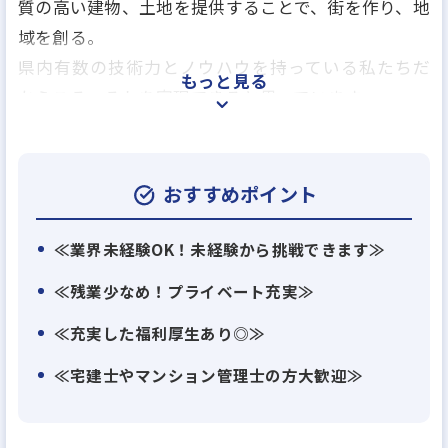
質の高い建物、土地を提供することで、街を作り、地
域を創る。
県内有数の技術力とノウハウを持っている私たちだ
もっと見る
からこそ、それを実現できると思っています。
そして、「親戚づきあい」の精神も私たちが大切に
していることのひとつ。
お客様の快適な生活を応援し、住み始めた後も気軽
おすすめポイント
に相談できる関係でいたいのです。
そしてぜひ、笑顔が絶えない毎日を送っていただき
≪業界未経験OK！未経験から挑戦できます≫
たいと考えています。
≪残業少なめ！プライベート充実≫
それが、「幸せを建てています。」という当社のモ
≪充実した福利厚生あり◎≫
ットーにもつながります。
地元の幼稚園やスポーツクラブのイベントへの参
≪宅建士やマンション管理士の方大歓迎≫
加、KONDO春まつりの開催など
地域の方々との交流を深める活動も積極的に行って