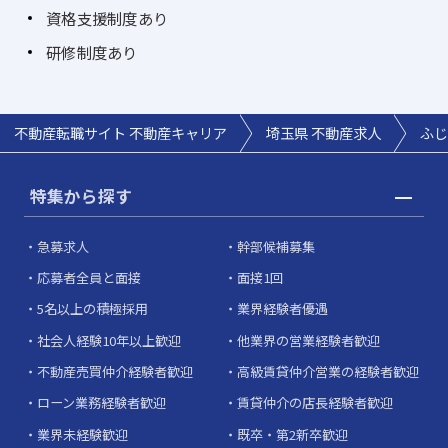
資格支援制度あり
研修制度あり
不動産転職サイト 不動産キャリア
埼玉県 不動産求人
ふじ
特集から探す
急募求人
幹部候補募集
応募者全員と面接
面接1回
5名以上の積極採用
業界経験者優遇
社会人経験10年以上歓迎
他業界の営業経験者歓迎
不動産売買仲介経験者歓迎
高級賃貸仲介営業の経験者歓迎
ローン業務経験者歓迎
賃貸仲介の店長経験者歓迎
業界未経験歓迎
既卒・第2新卒歓迎