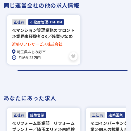
同じ運営会社の他の求人情報
面接（オンライン面接可）
▼
正社員
不動産管理・PM・BM
内定
≪マンション管理業務のフロント
≫業界未経験者OK／残業少なめ
※入社時期は相談に応じます。
／充実した福利厚生あり
近藤リフレサービス株式会社
※現在、在職中の方も積極的にご応募くださ
埼玉県ふじみ野市
い。応募の秘密は厳守いたします。
月給制23万円
あなたにあった求人
正社員
建築営業
正社員
建築営業
≪リフォーム事業部 リフォーム
≪コインパーキング
プランナー／埼玉エリア≫未経験
業≫個人の裁量大き