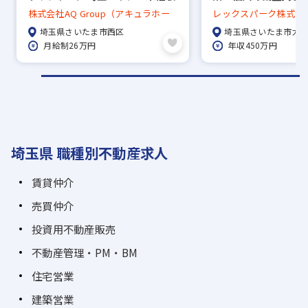
大歓迎！／福利厚生充実◎
／土日休み×年休12
株式会社AQ Group（アキュラホー
レックスパーク株式会
450万円～
ム）
埼玉県さいたま市西区
埼玉県さいたま市大
月給制26万円
年収450万円
埼玉県 職種別不動産求人
賃貸仲介
売買仲介
投資用不動産販売
不動産管理・PM・BM
住宅営業
建築営業