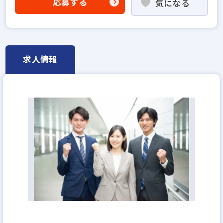
応募する
気になる
賃貸仲介の店長経験者歓迎
業界未経験歓迎
既卒・第2新卒歓迎
職種未経験歓迎
地域密着型
設立30年以上
宅建取引士歓迎
社宅・家賃補助あり
転勤なし
残業少ない
マイカー通勤可
求人情報
土日休みあり
月給23万円