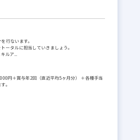
介を行ないます。
をトータルに担当していきましょう。
ルア...
0万6000円＋賞与年2回（直近平均5ヶ月分） ＋各種手当
ます。