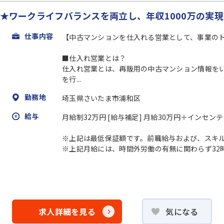
業★ワークライフバランスを両立し、年収1000万の実
仕事内容
【中古マンションを仕入れる営業として、事業の
■仕入れ営業とは？
仕入れ営業とは、再販用の中古マンション情報を
を行...
勤務地
埼玉県さいたま市浦和区
給与
月給制32万円 [給与補足] 月給30万円＋インセン
※上記は最低保証額です。前職給与および、スキ
※上記月給には、時間外労働の有無に関わらず32時間
求人詳細を見る
気になる