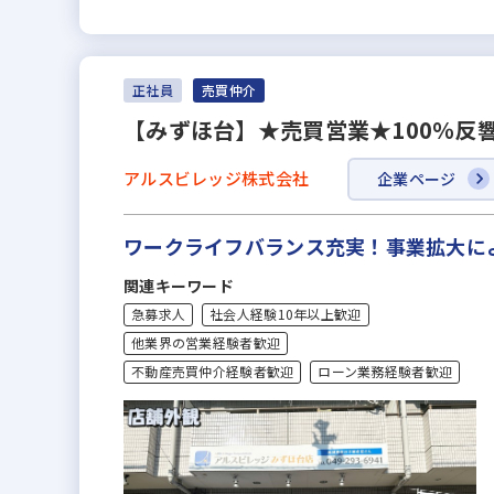
正社員
売買仲介
【みずほ台】★売買営業★100％反響
アルスビレッジ株式会社
企業ページ
ワークライフバランス充実！事業拡大に
関連キーワード
急募求人
社会人経験10年以上歓迎
他業界の営業経験者歓迎
不動産売買仲介経験者歓迎
ローン業務経験者歓迎