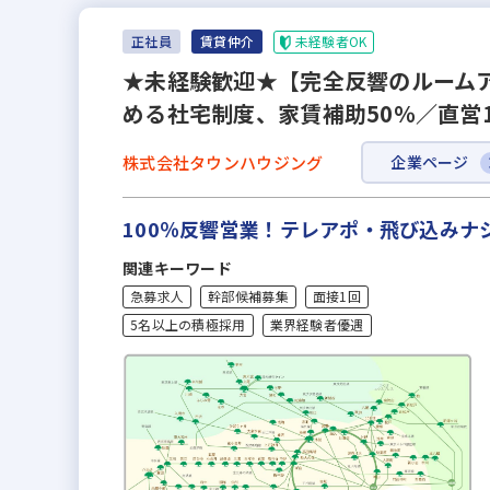
未経験者OK
正社員
賃貸仲介
★未経験歓迎★【完全反響のルームア
める社宅制度、家賃補助50％／直営
株式会社タウンハウジング
企業ページ
100％反響営業！テレアポ・飛び込み
関連キーワード
急募求人
幹部候補募集
面接1回
5名以上の積極採用
業界経験者優遇