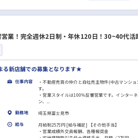
営業！完全週休2日制・年休120日！30~40代
よる新店舗での募集となります★
仕事内容
・不動産売買の仲介と自社売主物件(中古マンショ
す。
・営業スタイルは100％反響営業です。インター
ン、...
勤務地
埼玉県富士見市
給与
月給制25万円 [給与補足] 【その他手当】
・営業成績外交員報酬、各種報奨金
・宅地建物取引主任士資格手当、月額／2万円