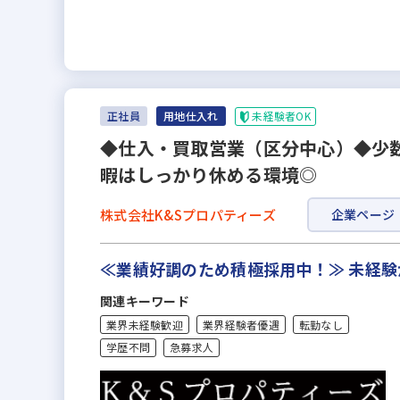
未経験者OK
正社員
用地仕入れ
◆仕入・買取営業（区分中心）◆少
暇はしっかり休める環境◎
株式会社K&Sプロパティーズ
企業ページ
≪業績好調のため積極採用中！≫ 未経
関連キーワード
業界未経験歓迎
業界経験者優遇
転勤なし
学歴不問
急募求人