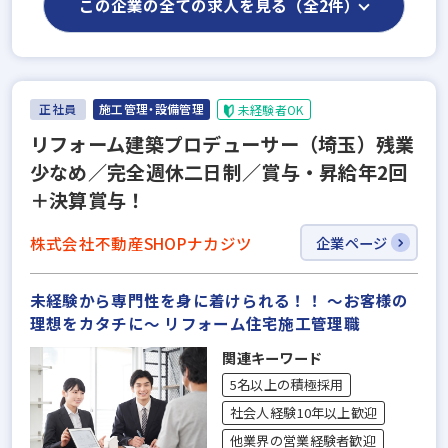
この企業の全ての求人を見る（全2件）
正社員
施工管理・設備管理
未経験者OK
リフォーム建築プロデューサー（埼玉）残業
少なめ／完全週休二日制／賞与・昇給年2回
＋決算賞与！
株式会社不動産SHOPナカジツ
企業ページ
未経験から専門性を身に着けられる！！ 〜お客様の
理想をカタチに〜 リフォーム住宅施工管理職
関連キーワード
5名以上の積極採用
社会人経験10年以上歓迎
他業界の営業経験者歓迎