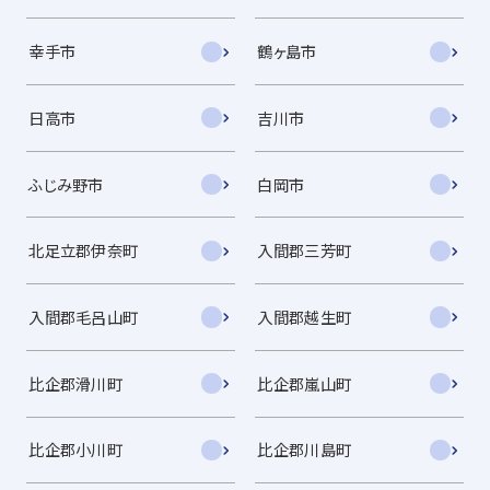
幸手市
鶴ヶ島市
日高市
吉川市
ふじみ野市
白岡市
北足立郡伊奈町
入間郡三芳町
入間郡毛呂山町
入間郡越生町
比企郡滑川町
比企郡嵐山町
比企郡小川町
比企郡川島町