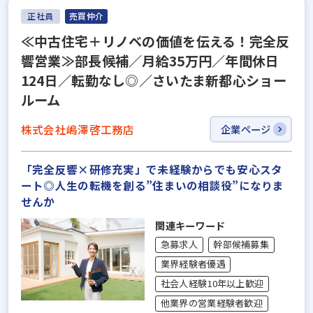
正社員
売買仲介
≪中古住宅＋リノベの価値を伝える！完全反
響営業≫部長候補／月給35万円／年間休日
124日／転勤なし◎／さいたま新都心ショー
ルーム
株式会社嶋澤啓工務店
企業ページ
「完全反響×研修充実」で未経験からでも安心スタ
ート◎人生の転機を創る”住まいの相談役”になりま
せんか
関連キーワード
急募求人
幹部候補募集
業界経験者優遇
社会人経験10年以上歓迎
他業界の営業経験者歓迎