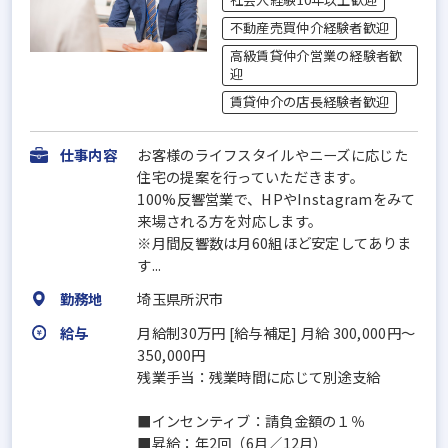
不動産売買仲介経験者歓迎
高級賃貸仲介営業の経験者歓
迎
賃貸仲介の店長経験者歓迎
仕事内容
お客様のライフスタイルやニーズに応じた
住宅の提案を行っていただきます。
100%反響営業で、HPやInstagramをみて
来場される方を対応します。
※月間反響数は月60組ほど安定してありま
す...
勤務地
埼玉県所沢市
給与
月給制30万円 [給与補足] 月給 300,000円～
350,000円
残業手当：残業時間に応じて別途支給
■インセンティブ：請負金額の１％
■昇給：年2回（6月／12月）