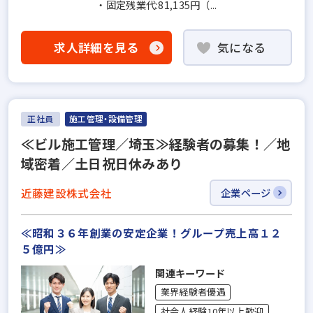
・固定残業代:81,135円（...
求人詳細を見る
気になる
正社員
施工管理・設備管理
≪ビル施工管理／埼玉≫経験者の募集！／地
域密着／土日祝日休みあり
近藤建設株式会社
企業ページ
≪昭和３６年創業の安定企業！グループ売上高１２
５億円≫
関連キーワード
業界経験者優遇
社会人経験10年以上歓迎