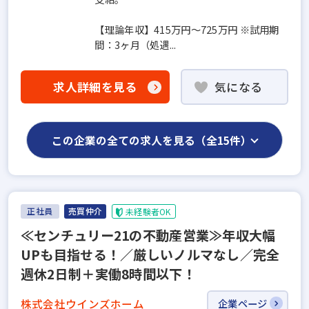
【理論年収】415万円～725万円 ※試用期
間：3ヶ月（処遇...
求人詳細を見る
気になる
この企業の全ての求人を見る（全15件）
正社員
売買仲介
未経験者OK
≪センチュリー21の不動産営業≫年収大幅
UPも目指せる！／厳しいノルマなし／完全
週休2日制＋実働8時間以下！
株式会社ウインズホーム
企業ページ