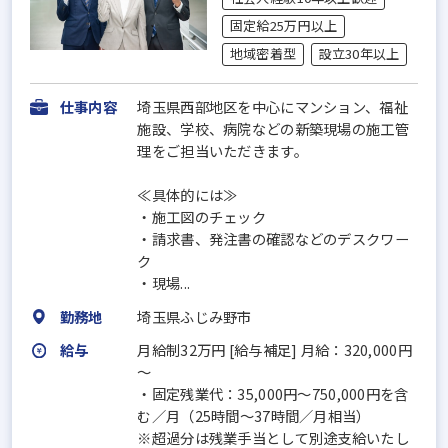
固定給25万円以上
地域密着型
設立30年以上
仕事内容
埼玉県西部地区を中心にマンション、福祉
施設、学校、病院などの新築現場の施工管
理をご担当いただきます。
≪具体的には≫
・施工図のチェック
・請求書、発注書の確認などのデスクワー
ク
・現場...
勤務地
埼玉県ふじみ野市
給与
月給制32万円 [給与補足] 月給：320,000円
～
・固定残業代：35,000円～750,000円を含
む／月（25時間～37時間／月相当）
※超過分は残業手当として別途支給いたし