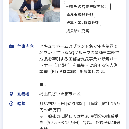
他業界の営業経験者歓迎
業界未経験歓迎
既卒・第2新卒歓迎
成果給が充実
仕事内容
アキュラホームのブランド名で住宅業界で
名を馳せているAQグループの関連事業部で
成長を牽引する工務店支援事業で新規パー
トナー（加盟社）を募集・契約する法人営
業職（BtoB営業職）を募集します。
■...
勤務地
埼玉県さいたま市西区
給与
月給制25万円 [給与補足] 【固定月給】25万
円～45万円
※一般社員に関しては月30時間分の残業手
当（5.5万～8.25万円）含む。 超過分は別途
支給。