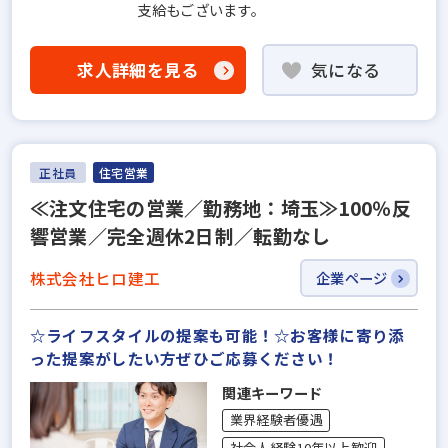
支給もございます。
求人詳細を見る
気になる
正社員
住宅営業
≪注文住宅の営業／勤務地：埼玉≫100％反
響営業／完全週休2日制／転勤なし
株式会社ヒロ建工
企業ページ
☆ライフスタイルの提案も可能！☆お客様に寄り添
った提案がしたい方ぜひご応募ください！
関連キーワード
業界経験者優遇
社会人経験10年以上歓迎