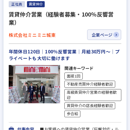
正社員
賃貸仲介
賃貸仲介営業（経験者募集・100％反響営
業）
株式会社ミニミニ城東
企業ページ
年間休日120日｜100％反響営業｜月給30万円～｜プ
ライベートも大切に働けます
関連キーワード
面接1回
不動産売買仲介経験者歓迎
高級賃貸仲介営業の経験者歓
迎
賃貸仲介の店長経験者歓迎
歩合給
仕事内容
■お客様への賃貸仲介営業（反響対応・ル