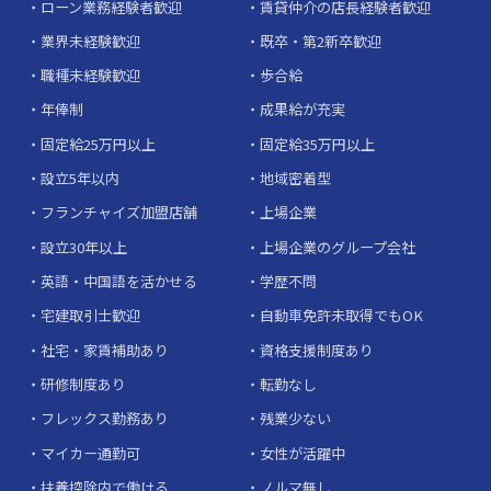
ローン業務経験者歓迎
賃貸仲介の店長経験者歓迎
業界未経験歓迎
既卒・第2新卒歓迎
職種未経験歓迎
歩合給
年俸制
成果給が充実
固定給25万円以上
固定給35万円以上
設立5年以内
地域密着型
フランチャイズ加盟店舗
上場企業
設立30年以上
上場企業のグループ会社
英語・中国語を活かせる
学歴不問
宅建取引士歓迎
自動車免許未取得でもOK
社宅・家賃補助あり
資格支援制度あり
研修制度あり
転勤なし
フレックス勤務あり
残業少ない
マイカー通勤可
女性が活躍中
扶養控除内で働ける
ノルマ無し