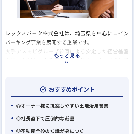
レックスパーク株式会社は、埼玉県を中心にコイン
パーキング事業を展開する企業です。
大手アスモビグループ参画による安定した経営基盤
もっと見る
を持ちながら、少数精鋭ならではのスピード感と裁
量の大きさを強みに事業拡大を進めています。
今回募集するのは、遊休地や空き地などを活用した
おすすめポイント
「コインパーキング用地開発営業」。
◎オーナー様に提案しやすい土地活用営業
単なる土地活用提案に留まらず、グループ会社や専
◎社長直下で圧倒的な裁量
門家と連携し、不動産・相続・資産承継まで踏み込
◎不動産全般の知識が身につく
んだ提案ができるのが特徴です。