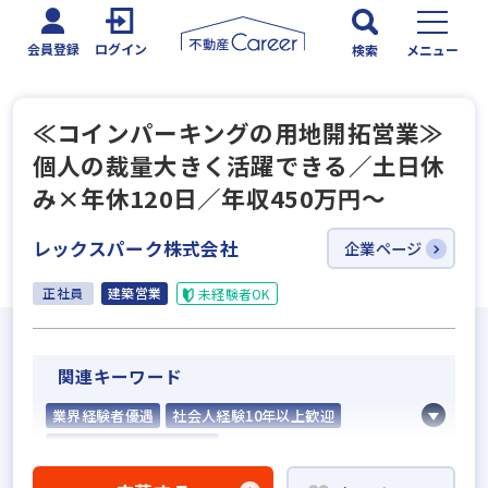
会員登録
ログイン
検索
メニュー
≪コインパーキングの用地開拓営業≫
個人の裁量大きく活躍できる／土日休
み×年休120日／年収450万円～
レックスパーク株式会社
企業ページ
正社員
建築営業
未経験者OK
関連キーワード
業界経験者優遇
社会人経験10年以上歓迎
他業界の営業経験者歓迎
不動産売買仲介経験者歓迎