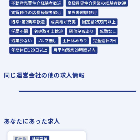
の方も積極的にご応募ください。
不動産売買仲介経験者歓迎
高級賃貸仲介営業の経験者歓迎
☆応募の秘密は厳守いたします。
賃貸仲介の店長経験者歓迎
業界未経験歓迎
既卒・第2新卒歓迎
成果給が充実
固定給25万円以上
学歴不問
宅建取引士歓迎
研修制度あり
転勤なし
残業少ない
ノルマ無し
土日休みあり
完全週休2日
年間休日120日以上
月平均残業20時間以内
同じ運営会社の他の求人情報
あなたにあった求人
正社員
建築営業