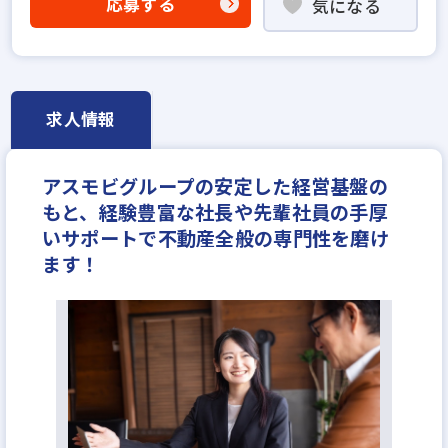
応募する
気になる
高級賃貸仲介営業の経験者歓迎
賃貸仲介の店長経験者歓迎
業界未経験歓迎
既卒・第2新卒歓迎
成果給が充実
固定給25万円以上
学歴不問
宅建取引士歓迎
求人情報
研修制度あり
転勤なし
残業少ない
ノルマ無し
土日休みあり
完全週休2日
年間休日120日以上
アスモビグループの安定した経営基盤の
月平均残業20時間以内
もと、経験豊富な社長や先輩社員の手厚
いサポートで不動産全般の専門性を磨け
ます！