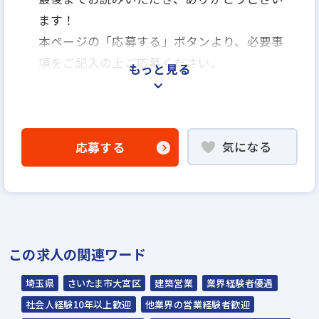
ます！
本ページの「応募する」ボタンより、必要事
項をご記入の上ご応募ください。
もっと見る
＜選考プロセス＞
「応募する」よりエントリー
気になる
応募する
▼
WEB応募書類による書類選考
▼
面接（1回～数回）
▼
この求人の関連ワード
内定
埼玉県
さいたま市大宮区
建築営業
業界経験者優遇
☆入社時期は相談に応じます。現在、在職中
社会人経験10年以上歓迎
他業界の営業経験者歓迎