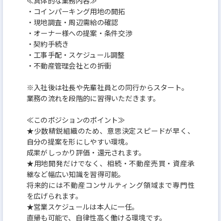
≪具体的な業務内容≫
・コインパーキング用地の開拓
・現地調査・周辺需給の確認
・オーナー様への提案・条件交渉
・契約手続き
・工事手配・スケジュール調整
・不動産管理会社との折衝
※入社後は社長や先輩社員との同行からスタート。
業務の流れを段階的に習得いただきます。
≪このポジションのポイント≫
★少数精鋭組織のため、意思決定スピードが早く、
自分の提案を形にしやすい環境。
成果がしっかり評価・還元されます。
★用地開発だけでなく、相続・不動産売買・資産承
継など幅広い知識を習得可能。
将来的には不動産コンサルティング領域まで専門性
を広げられます。
★営業スケジュールは本人に一任。
直帰も可能で、自律性高く働ける環境です。