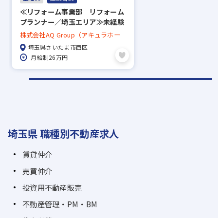
≪リフォーム事業部 リフォーム
プランナー／埼玉エリア≫未経験
大歓迎！／福利厚生充実◎
株式会社AQ Group（アキュラホー
ム）
埼玉県さいたま市西区
月給制26万円
埼玉県 職種別不動産求人
賃貸仲介
売買仲介
投資用不動産販売
不動産管理・PM・BM