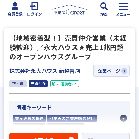
会員登録
ログイン
検索
メニュー
【地域密着型！】売買仲介営業（未経
験歓迎）／永大ハウス★売上1兆円超
のオープンハウスグループ
株式会社永大ハウス 新越谷店
企業ページ
正社員
売買仲介
未経験者OK
関連キーワード
業界経験者優遇
他業界の営業経験者歓迎
業界未経験歓迎
既卒・第2新卒歓迎
固定給25万円以上
地域密着型