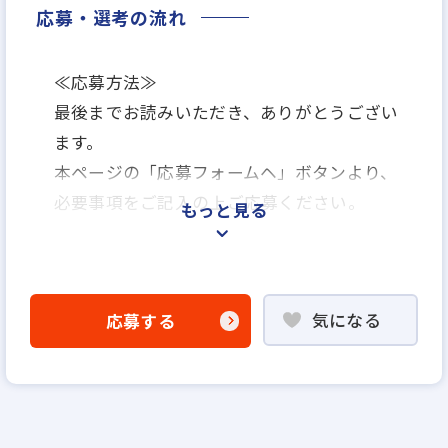
応募・選考の流れ
≪応募方法≫
最後までお読みいただき、ありがとうござい
ます。
本ページの「応募フォームヘ」ボタンより、
必要事項をご記入の上ご応募ください。
もっと見る
≪選考プロセス≫
エントリー
気になる
応募する
▼
一次面接（WEB可）
▼
最終面接（対面）
▼