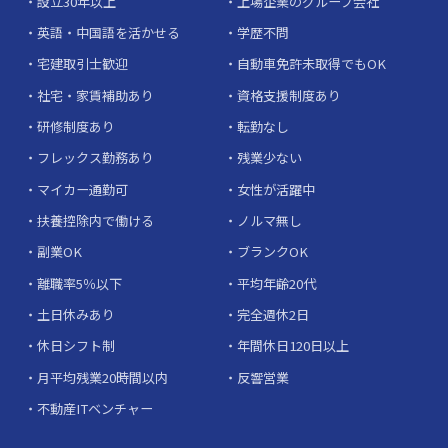
設立30年以上
上場企業のグループ会社
英語・中国語を活かせる
学歴不問
宅建取引士歓迎
自動車免許未取得でもOK
社宅・家賃補助あり
資格支援制度あり
研修制度あり
転勤なし
フレックス勤務あり
残業少ない
マイカー通勤可
女性が活躍中
扶養控除内で働ける
ノルマ無し
副業OK
ブランクOK
離職率5％以下
平均年齢20代
土日休みあり
完全週休2日
休日シフト制
年間休日120日以上
月平均残業20時間以内
反響営業
不動産ITベンチャー