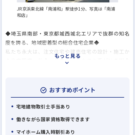
JR京浜東北線「南浦和」駅徒歩1分、写真は「南浦
和店」
◆埼玉県南部・東京都城西城北エリアで抜群の知名
度を誇る、地域密着型の総合住宅企業◆
私たち永大は、注文住宅や建売住宅の設計・施工か
もっと見る
ら住宅販売・仲介・リフォームまでを手がける総合
住宅企業です。
1980年の創業以来、地域に密着し、住宅全般に関す
る事業を展開してきました。お客様が住宅を購入さ
おすすめポイント
れる際から、住み替え、そしてリフォームに至るま
で、親御様からお子様へと世代を超えてご利用いただ
宅地建物取引士手当あり
けるほどの厚い信頼をいただいております。
働きながら国家資格取得できます
今後も「お客様第一主義」を行動指針として、埼玉
マイホーム購入時割引あり
県南部、東京都城北城西エリアを中心に、地域を知