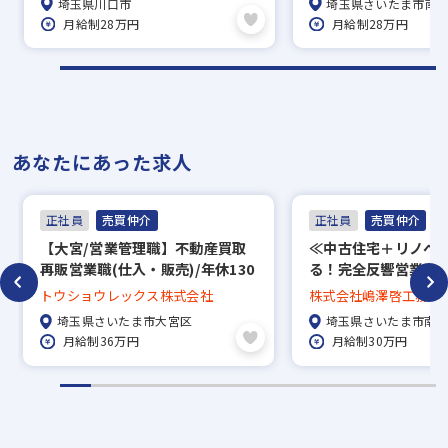
埼玉県川口市
埼玉県さいたま市南
月給制28万円
月給制28万円
あなたにあった求人
正社員
売買仲介
正社員
売買仲介
【⼤宮/営業管理職】不動産買取
≪中古住宅＋リノベ
再販営業職(仕⼊・販売)/年休130
る！完全反響営業≫
⽇/残業20H以内 /経験者の募集
迎！／月給30万円／年
トウショウレックス株式会社
株式会社嶋澤啓工務店
日／転勤なし◎／浦
埼玉県さいたま市大宮区
埼玉県さいたま市南
ム
月給制36万円
月給制30万円