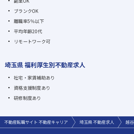
副業OK
ブランクOK
離職率5％以下
平均年齢20代
リモートワーク可
埼玉県 福利厚生別不動産求人
社宅・家賃補助あり
資格支援制度あり
研修制度あり
不動産転職サイト 不動産キャリア
埼玉県 不動産求人
越谷