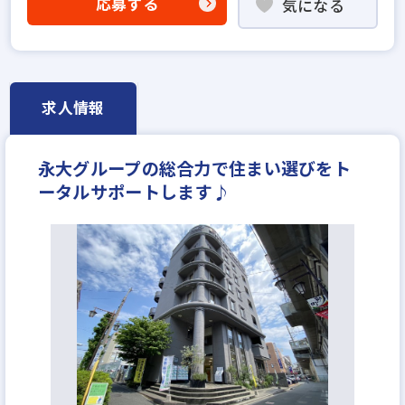
応募する
気になる
英語・中国語を活かせる
宅建取引士歓迎
社宅・家賃補助あり
資格支援制度あり
完全週休2日
反響営業
求人情報
永大グループの総合力で住まい選びをト
ータルサポートします♪