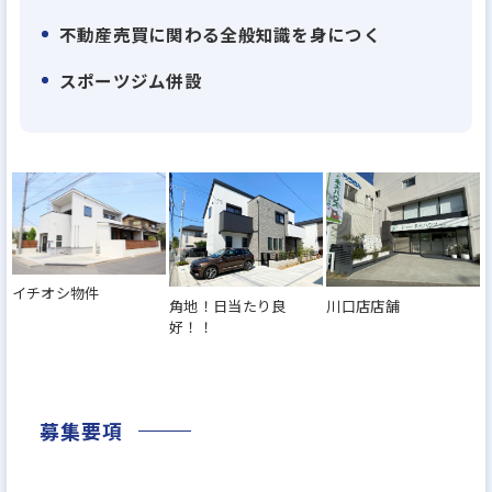
り尽くした企業ならではの視点と、住まいに対する
不動産売買に関わる全般知識を身につく
一貫した熱い想いを持って、お客様に愛され続ける
スポーツジム併設
会社を目指してまいります。
イチオシ物件
角地！日当たり良
川口店店舗
好！！
募集要項