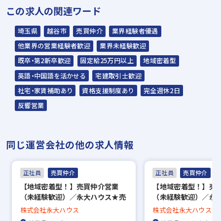
この求人の関連ワード
内 定
埼玉県
越谷市
売買仲介
業界経験者優遇
※入社時期は相談に応じます。
他業界の営業経験者歓迎
業界未経験歓迎
※現在、在職中の方も積極的にご応募くださ
既卒・第2新卒歓迎
固定給25万円以上
地域密着型
い。応募の秘密は厳守いたします
英語・中国語を活かせる
宅建取引士歓迎
社宅・家賃補助あり
資格支援制度あり
完全週休2日
新越谷店スタッフ
反響営業
同じ運営会社の他の求人情報
正社員
売買仲介
正社員
売買仲介
【地域密着型！】売買仲介営業
【地域密着型！】売
（未経験歓迎）／永大ハウス★売
（未経験歓迎）／永
上1兆円超のオープンハウスグル
上1兆円超のオープン
株式会社永大ハウス
株式会社永大ハウス
ープ
ープ