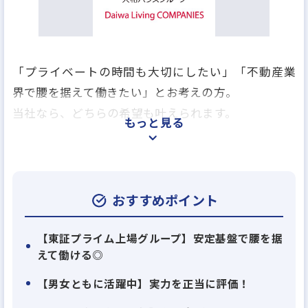
「プライベートの時間も大切にしたい」「不動産業
界で腰を据えて働きたい」とお考えの方。
当社なら、どちらの希望も叶えられます。
もっと見る
大和リビング株式会社は、東証プライム上場「⼤和
ハウスグループ」の⼀員として、賃貸物件の運営・管
理を⼿がけています。
おすすめポイント
⾼いブランド⼒とニーズを捉えたサービス⼒で、管
理⼾数66万⼾というスケールの⼤きな事業を展開し
【東証プライム上場グループ】安定基盤で腰を据
えて働ける◎
ています。
【男女ともに活躍中】実力を正当に評価！
★不動産業界の経験があり、宅地建物取引士資格を