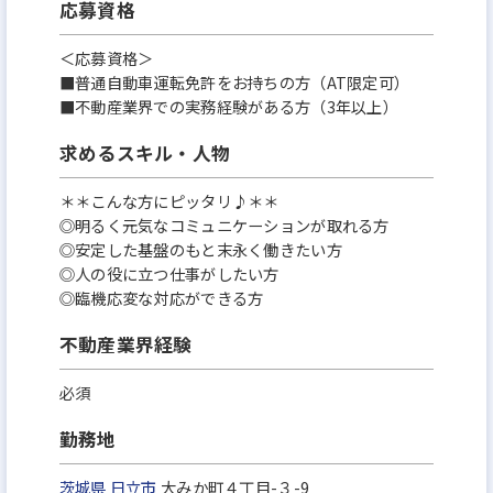
応募資格
＜応募資格＞
■普通自動車運転免許をお持ちの方（AT限定可）
■不動産業界での実務経験がある方（3年以上）
求めるスキル・人物
＊＊こんな方にピッタリ♪＊＊
◎明るく元気なコミュニケーションが取れる⽅
◎安定した基盤のもと末永く働きたい方
◎⼈の役に⽴つ仕事がしたい⽅
◎臨機応変な対応ができる⽅
不動産業界経験
必須
勤務地
茨城県
日立市
大みか町４丁目-３-9