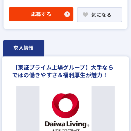
社会人経験10年以上歓迎
不動産売買仲介経験者歓迎
応募する
気になる
高級賃貸仲介営業の経験者歓迎
賃貸仲介の店長経験者歓迎
上場企業のグループ会社
宅建取引士歓迎
社宅・家賃補助あり
資格支援制度あり
研修制度あり
求人情報
フレックス勤務あり
残業少ない
マイカー通勤可
女性が活躍中
土日休みあり
完全週休2日
【東証プライム上場グループ】大手なら
年間休日120日以上
ではの働きやすさ＆福利厚⽣が魅力！