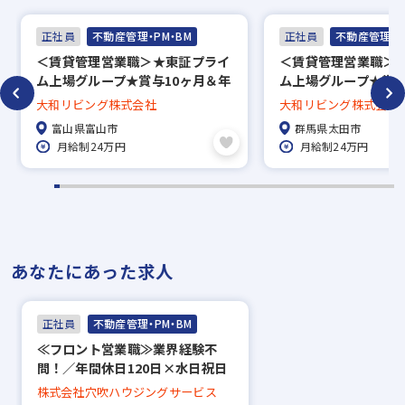
正社員
不動産管理・PM・BM
正社員
不動産管理・P
＜賃貸管理営業職＞★東証プライ
＜賃貸管理営業職＞
ム上場グループ★賞与10ヶ月＆年
ム上場グループ★賞与
間休日123日＆フレックスタイム
間休日123日＆フレ
大和リビング株式会社
大和リビング株式会社
制〔富山市〕
制〔太田市〕
富山県富山市
群馬県太田市
月給制24万円
月給制24万円
あなたにあった求人
正社員
不動産管理・PM・BM
≪フロント営業職≫業界経験不
問！／年間休日120日×水日祝日
休み／フレックスタイム制／働き
株式会社穴吹ハウジングサービス