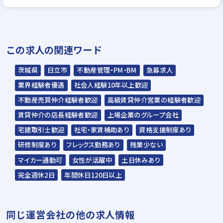
▼
一次面接
▼
この求人の関連ワード
ＷＥＢ適性テストのご受検
▼
茨城県
日立市
不動産管理・PM・BM
急募求人
二次面接
業界経験者優遇
社会人経験10年以上歓迎
▼
不動産売買仲介経験者歓迎
高級賃貸仲介営業の経験者歓迎
最終書類審査
賃貸仲介の店長経験者歓迎
上場企業のグループ会社
▼
宅建取引士歓迎
社宅・家賃補助あり
資格支援制度あり
内定
研修制度あり
フレックス勤務あり
残業少ない
マイカー通勤可
女性が活躍中
土日休みあり
※入社時期は相談に応じます。
完全週休2日
年間休日120日以上
※現在、在職中の方も積極的にご応募くださ
い。応募の秘密は厳守いたします。
同じ運営会社の他の求人情報