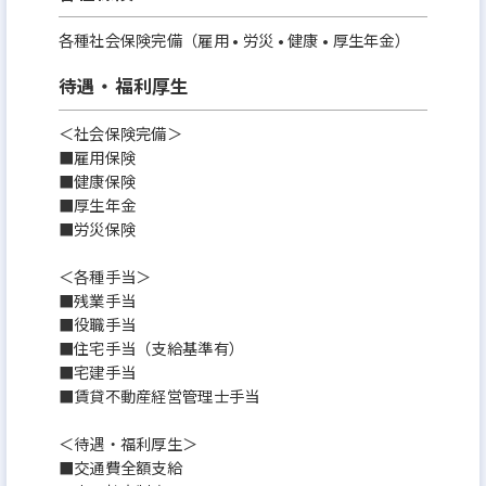
各種社会保険完備（雇用 • 労災 • 健康 • 厚生年金）
待遇・福利厚生
＜社会保険完備＞
■雇用保険
■健康保険
■厚生年金
■労災保険
＜各種手当＞
■残業⼿当
■役職⼿当
■住宅⼿当（⽀給基準有）
■宅建⼿当
■賃貸不動産経営管理⼠⼿当
＜待遇・福利厚生＞
■交通費全額⽀給