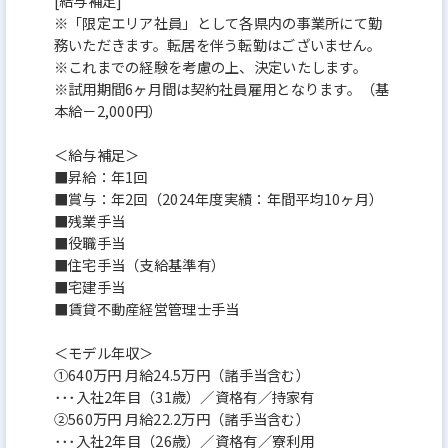
[給与補足]
※「限定エリア社員」として各県内の事業所にて勤
務いただきます。転居を伴う転勤はございません。
※これまでの経験を考慮の上、決定いたします。
※試用期間6ヶ月間は契約社員雇用となります。（基
本給－2,000円）
＜給与補足＞
■昇給：年1回
■賞与：年2回（2024年度実績：年間平均10ヶ月）
■残業⼿当
■役職⼿当
■住宅⼿当（⽀給基準有）
■宅建⼿当
■賃貸不動産経営管理⼠⼿当
＜モデル年収＞
①640万円 月給24.5万円（諸手当含む）
･･･入社2年目（31歳）／資格有／持家有
②560万円 月給22.2万円（諸手当含む）
･･･入社2年目（26歳）／資格有／寮利用