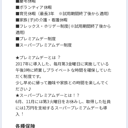
■慶弔休暇
■ボランティア休暇
■育児休暇（最⻑3年 ※試⽤期間終了後から適⽤）
■家族(⼦)の介護・看護休暇
■フレックス・ホリデー制度(※試用期間終了後から
適用）
■プレミアムデー制度
■スーパープレミアムデー制度
★プレミアムデーとは︖
2017年に導⼊した、毎⽉第3金曜⽇に実施している
午後3時に終業しプライベートな時間を確保していた
だく制度です。
少し早めに帰って趣味や家族との時間を楽しんでく
ださい♪
★スーパープレミアムデーとは！？
6⽉、11⽉には第3火曜日をお休みし、取得した社員
には1万円を⽀給するスーパープレミアムデーも導
⼊︕
各種保険