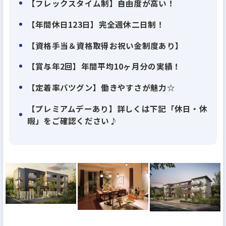
【フレックスタイム制】自由度が高い！
お持ちの方
★成長意欲が高く、新しい仕事にも積極的に挑戦で
【年間休⽇123⽇】完全週休二日制！
きる方
【資格手当＆資格取得お祝い⾦制度あり】
こんな方に、ぜひご応募いただきたいと思っておりま
【賞与年2回】年間平均10ヶ月分の実績！
す！
【定着率バツグン】働きやすさが魅力☆
「でも忙しそう･･･」と感じた方もご安心を◎
【プレミアムデーあり】詳しくは下記「休日・休
当社は完全週休2日制で、年間休日は123日。
暇」をご確認ください♪
趣味の時間、家族との時間も充実できる環境です。
また、安心してご活躍いただけるように月1万5000円
で住める独身寮や、最大65％の家賃補助、持ち家の
方に支給する住宅手当など、充実した福利厚生をご
用意しています。
長く安心して続けていける環境で、ゆとりのある働