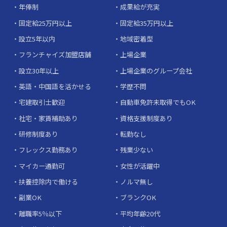
年俸制
成果給が充実
固定給25万円以上
固定給35万円以上
設立5年以内
地域密着型
フランチャイズ加盟店舗
上場企業
設立30年以上
上場企業のグループ会社
英語・中国語を活かせる
学歴不問
宅建取引士歓迎
自動車免許未取得でもOK
社宅・家賃補助あり
資格支援制度あり
研修制度あり
転勤なし
フレックス勤務あり
残業少ない
マイカー通勤可
女性が活躍中
扶養控除内で働ける
ノルマ無し
副業OK
ブランクOK
離職率5％以下
平均年齢20代