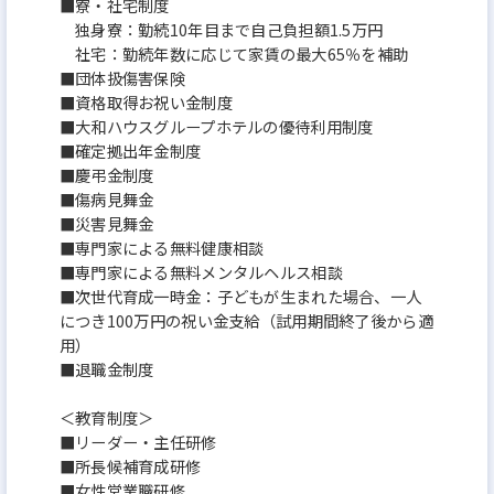
■寮・社宅制度
独身寮：勤続10年目まで自己負担額1.5万円
社宅：勤続年数に応じて家賃の最大65％を補助
■団体扱傷害保険
■資格取得お祝い⾦制度
■⼤和ハウスグループホテルの優待利⽤制度
■確定拠出年⾦制度
■慶弔⾦制度
■傷病⾒舞⾦
■災害⾒舞⾦
■専⾨家による無料健康相談
■専⾨家による無料メンタルヘルス相談
■次世代育成⼀時⾦：⼦どもが⽣まれた場合、⼀⼈
につき100万円の祝い⾦⽀給（試用期間終了後から適
用）
■退職⾦制度
＜教育制度＞
■リーダー・主任研修
■所長候補育成研修
■女性営業職研修