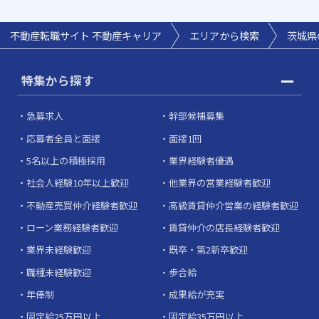
不動産転職サイト 不動産キャリア
エリアから検索
茨城県
特集から探す
急募求人
幹部候補募集
応募者全員と面接
面接1回
5名以上の積極採用
業界経験者優遇
社会人経験10年以上歓迎
他業界の営業経験者歓迎
不動産売買仲介経験者歓迎
高級賃貸仲介営業の経験者歓迎
ローン業務経験者歓迎
賃貸仲介の店長経験者歓迎
業界未経験歓迎
既卒・第2新卒歓迎
職種未経験歓迎
歩合給
年俸制
成果給が充実
固定給25万円以上
固定給35万円以上