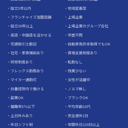
設立5年以内
地域密着型
フランチャイズ加盟店舗
上場企業
設立30年以上
上場企業のグループ会社
英語・中国語を活かせる
学歴不問
宅建取引士歓迎
自動車免許未取得でもOK
社宅・家賃補助あり
資格支援制度あり
研修制度あり
転勤なし
フレックス勤務あり
残業少ない
マイカー通勤可
女性が活躍中
扶養控除内で働ける
ノルマ無し
副業OK
ブランクOK
離職率5％以下
平均年齢20代
土日休みあり
完全週休2日
休日シフト制
年間休日120日以上