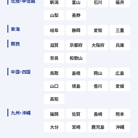
北陸・甲信越
新潟
富山
石川
福井
山梨
長野
東海
岐阜
静岡
愛知
三重
関西
滋賀
京都府
大阪府
兵庫
奈良
和歌山
中国・四国
鳥取
島根
岡山
広島
山口
徳島
香川
愛媛
高知
九州・沖縄
福岡
佐賀
長崎
熊本
大分
宮崎
鹿児島
沖縄