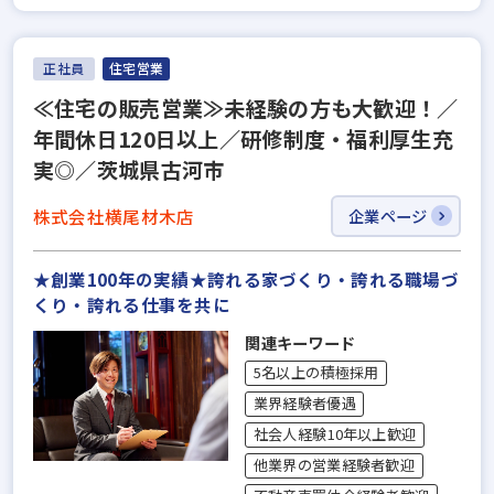
正社員
住宅営業
≪住宅の販売営業≫未経験の方も大歓迎！／
年間休日120日以上／研修制度・福利厚生充
実◎／茨城県古河市
株式会社横尾材木店
企業ページ
★創業100年の実績★誇れる家づくり・誇れる職場づ
くり・誇れる仕事を共に
関連キーワード
5名以上の積極採用
業界経験者優遇
社会人経験10年以上歓迎
他業界の営業経験者歓迎