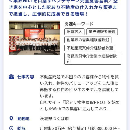
＜業界No.1を目指すベンチャー＞完全反響営業／空
き家を中心とした訳あり不動産の仕入れから販売ま
で担当し、圧倒的に成長できる環境！
関連キーワード
急募求人
業界経験者優遇
他業界の営業経験者歓迎
不動産売買仲介経験者歓迎
高級賃貸仲介営業の経験者歓
迎
仕事内容
不動産問題でお困りのお客様から物件を買
い入れ、物件のバリューアップをした後に
再販する独自のビジネスモデルを展開して
います。
自社サイト『訳アリ物件買取PRO』を始め
としたWebでの集客に注力しており...
勤務地
茨城県つくば市
給与
月給制30万円 [給与補足] 月給 300,000 円 -