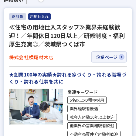
正社員
用地仕入れ
≪住宅の用地仕入スタッフ≫業界未経験歓
迎！／年間休日120日以上／研修制度・福利
厚生充実◎／茨城県つくば市
株式会社横尾材木店
企業ページ
★創業100年の実績★誇れる家づくり・誇れる職場づ
くり・誇れる仕事を共に
関連キーワード
5名以上の積極採用
業界経験者優遇
社会人経験10年以上歓迎
他業界の営業経験者歓迎
不動産売買仲介経験者歓迎