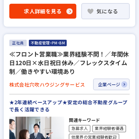
求人詳細を見る
気になる
正社員
不動産管理・PM・BM
≪フロント営業職≫業界経験不問！／年間休
日120日×水日祝日休み／フレックスタイム
制／働きやすい環境あり
株式会社穴吹ハウジングサービス
企業ページ
★2年連続ベースアップ★安定の総合不動産グループ
で長く活躍できる
関連キーワード
急募求人
業界経験者優遇
他業界の営業経験者歓迎