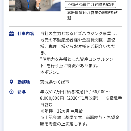
不動産売買仲介経験者歓迎
高級賃貸仲介営業の経験者歓
迎
仕事内容
当社の主力となるビズハウジング事業は、
地元の不動産業者様や金融機関様、農協
様、税理士様からお客様をご紹介いただ
き、
“信用力を基盤とした資産コンサルタン
ト”を行う点に特徴があります。
本ポジシ...
勤務地
茨城県つくば市
給与
年収517万円 [給与補足] 5,166,000～
8,000,000円（2026年1月改定） ※役職手
当含む
※年棒÷12ヵ月＝月給
※上記金額は基準です。前職給与・希望金
額を考慮の上決定します。