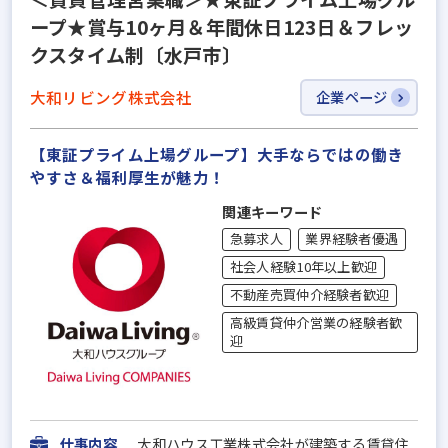
ープ★賞与10ヶ月＆年間休日123日＆フレッ
クスタイム制〔水戸市〕
大和リビング株式会社
企業ページ
【東証プライム上場グループ】大手ならではの働き
やすさ＆福利厚⽣が魅力！
関連キーワード
急募求人
業界経験者優遇
社会人経験10年以上歓迎
不動産売買仲介経験者歓迎
高級賃貸仲介営業の経験者歓
迎
仕事内容
大和ハウス工業株式会社が建築する賃貸住