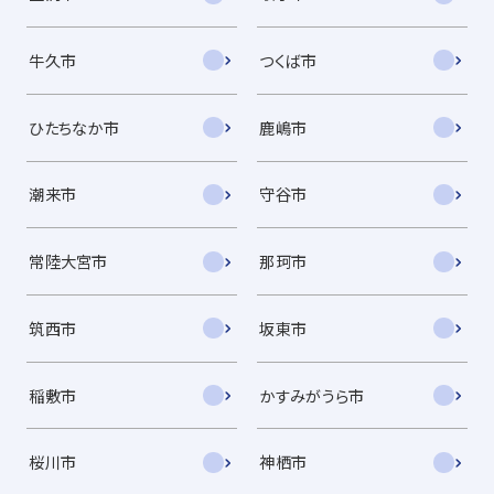
牛久市
つくば市
ひたちなか市
鹿嶋市
潮来市
守谷市
常陸大宮市
那珂市
筑西市
坂東市
稲敷市
かすみがうら市
桜川市
神栖市