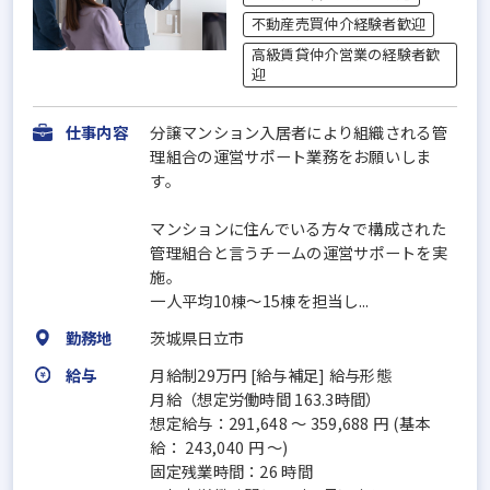
不動産売買仲介経験者歓迎
高級賃貸仲介営業の経験者歓
迎
仕事内容
分譲マンション入居者により組織される管
理組合の運営サポート業務をお願いしま
す。
マンションに住んでいる方々で構成された
管理組合と言うチームの運営サポートを実
施。
一人平均10棟～15棟を担当し...
勤務地
茨城県日立市
給与
月給制29万円 [給与補足] 給与形態
月給（想定労働時間 163.3時間）
想定給与：291,648 ～ 359,688 円 (基本
給： 243,040 円 ～)
固定残業時間：26 時間