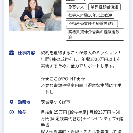
急募求人
業界経験者優遇
社会人経験10年以上歓迎
不動産売買仲介経験者歓迎
高級賃貸仲介営業の経験者歓
迎
仕事内容
契約を獲得することが最大のミッション！
年間8棟の成約をし、年収1000万円以上を
実現するために全力でサポートします。
☆★ここがPOINT★☆
必要な書類や提案図面は得意な仲間にサポ
ートし...
勤務地
茨城県つくば市
給与
月給制25万円 [給与補足] 月給25万円～50
万円(固定残業代含む)＋インセンティブ+諸
手当
収入例※年齢・経験・スキルを考慮して決