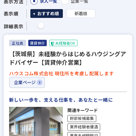
求人一覧
企業一覧
表示方法
表示順
おすすめ順
新着順
詳細表示
正社員
賃貸仲介
未経験者OK
【茨城県】未経験からはじめるハウジングア
ドバイザー【賃貸仲介営業】
ハウスコム株式会社 現住所を考慮し配属します
企業ページ
新しい一歩を、支える仕事を、あなたと一緒に
関連キーワード
幹部候補募集
業界経験者優遇
業界未経験歓迎