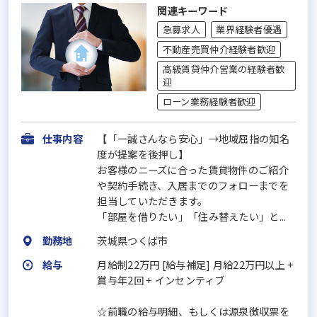
関連キーワード
急募求人
業界経験者優遇
不動産売買仲介経験者歓迎
高級賃貸仲介営業の経験者歓
迎
ローン業務経験者歓迎
仕事内容
【「一誠さんなら安心」→地域屈指の知名
度が提案を後押し】
お客様のニーズに合った賃貸物件のご紹介
や契約手続き、入居までのフォローまでを
担当していただきます。
「部屋を借りたい」「住み替えたい」と...
勤務地
茨城県つくば市
給与
月給制22万円 [給与補足] 月給22万円以上 +
賞与年2回 + インセンティブ
☆前職の給与明細、もしくは源泉徴収票を