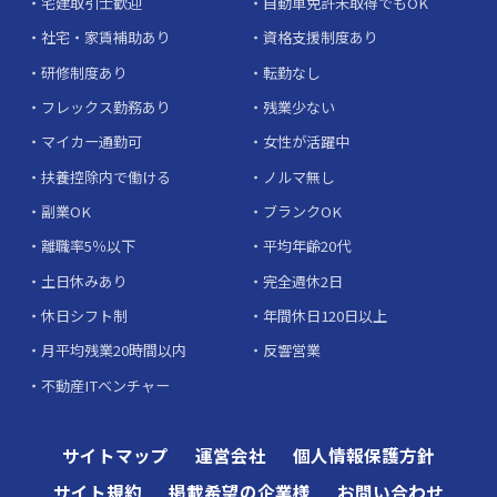
宅建取引士歓迎
自動車免許未取得でもOK
社宅・家賃補助あり
資格支援制度あり
研修制度あり
転勤なし
フレックス勤務あり
残業少ない
マイカー通勤可
女性が活躍中
扶養控除内で働ける
ノルマ無し
副業OK
ブランクOK
離職率5％以下
平均年齢20代
土日休みあり
完全週休2日
休日シフト制
年間休日120日以上
月平均残業20時間以内
反響営業
不動産ITベンチャー
サイトマップ
運営会社
個人情報保護方針
サイト規約
掲載希望の企業様
お問い合わせ