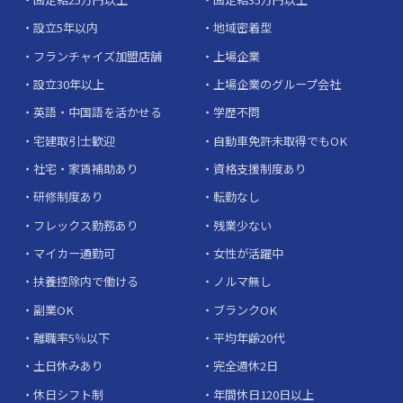
設立5年以内
地域密着型
フランチャイズ加盟店舗
上場企業
設立30年以上
上場企業のグループ会社
英語・中国語を活かせる
学歴不問
宅建取引士歓迎
自動車免許未取得でもOK
社宅・家賃補助あり
資格支援制度あり
研修制度あり
転勤なし
フレックス勤務あり
残業少ない
マイカー通勤可
女性が活躍中
扶養控除内で働ける
ノルマ無し
副業OK
ブランクOK
離職率5％以下
平均年齢20代
土日休みあり
完全週休2日
休日シフト制
年間休日120日以上