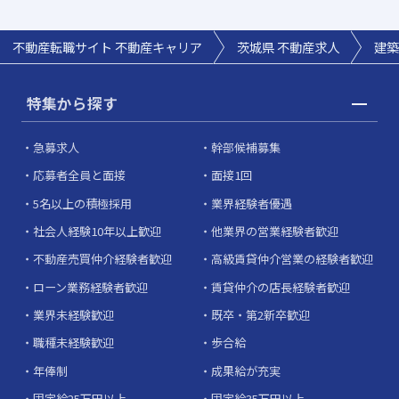
不動産転職サイト 不動産キャリア
茨城県
不動産求人
建築
特集から探す
急募求人
幹部候補募集
応募者全員と面接
面接1回
5名以上の積極採用
業界経験者優遇
社会人経験10年以上歓迎
他業界の営業経験者歓迎
不動産売買仲介経験者歓迎
高級賃貸仲介営業の経験者歓迎
ローン業務経験者歓迎
賃貸仲介の店長経験者歓迎
業界未経験歓迎
既卒・第2新卒歓迎
職種未経験歓迎
歩合給
年俸制
成果給が充実
固定給25万円以上
固定給35万円以上