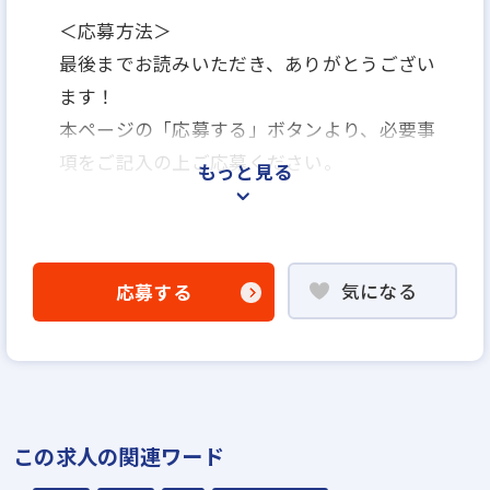
＜応募方法＞
最後までお読みいただき、ありがとうござい
ます！
本ページの「応募する」ボタンより、必要事
項をご記入の上ご応募ください。
もっと見る
＜選考プロセス＞
「応募する」よりエントリー
気になる
応募する
▼
WEB応募書類による書類選考
▼
面接（1回～数回）
▼
この求人の関連ワード
内定