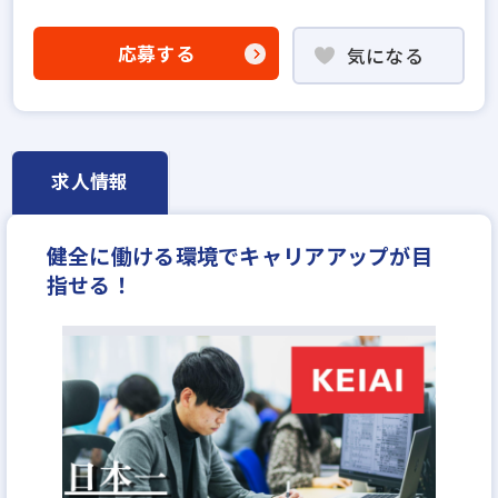
既卒・第2新卒歓迎
固定給25万円以上
上場企業
設立30年以上
上場企業のグループ会社
学歴不問
応募する
気になる
宅建取引士歓迎
資格支援制度あり
研修制度あり
残業少ない
女性が活躍中
ブランクOK
土日休みあり
完全週休2日
月平均残業20時間以内
年収500万円
求人情報
健全に働ける環境でキャリアアップが目
指せる！