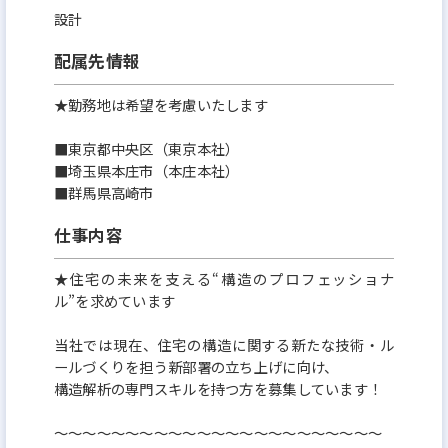
いはず。
設計
配属先情報
■業務のやりがい：
完全実力主義のため、年齢・社歴・性別等に関わら
★勤務地は希望を考慮いたします
ず評価してもらえる環境と、仕事を任せてもらえる風
■東京都中央区（東京本社）
土がある為、キャリアアップ形成のしやすい環境で
■埼玉県本庄市（本庄本社）
す。
■群馬県高崎市
仕事内容
■弊社の強み：
★住宅の未来を支える“構造のプロフェッショナ
多様化するニーズやライフスタイル、エリアの特性
ル”を求めています
に合った、オリジナリティとクオリティを追求した
住まいづくりを実現しています。また「社内責任一貫
当社では現在、住宅の構造に関する新たな技術・ル
ールづくりを担う新部署の立ち上げに向け、
体制」で 用地の取得／開発／設計／施工／販売とい
構造解析の専門スキルを持つ方を募集しています！
う住まいづくりのプロセスに加えて、アフターサー
ビス／リフォーム／買取りなど、住んだ後も責任を
～～～～～～～～～～～～～～～～～～～～～～～