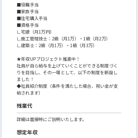
■役職手当
■家族手当
■住宅購入手当
■資格手当
∟宅建（月1万円）
∟施工管理技士：2級（月1万）・1級（月2万）
∟建築士：2級（月1万）・1級（月3万）
★年収UPプロジェクト推進中！
社員が自ら給与を上げていくことができる制度づく
りを目指し、その一環として、以下の制度を新設し
ました！
◆社員紹介制度（条件を満たした場合、祝い金が支
給されます）
残業代
詳細は面接時にご説明いたします。
想定年収