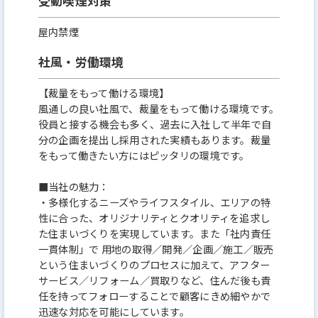
受動喫煙対策
屋内禁煙
社風・労働環境
【裁量をもって働ける環境】
風通しの良い社風で、裁量をもって働ける環境です。
役員と接する機会も多く、過去に入社して半年で自
分の企画を提出し採用された実績もあります。裁量
をもって働きたい方にはピッタリの環境です。
■当社の魅力：
・多様化するニーズやライフスタイル、エリアの特
性に合った、オリジナリティとクオリティを追求し
た住まいづくりを実現しています。また「社内責任
一貫体制」で 用地の取得／開発／企画／施工／販売
という住まいづくりのプロセスに加えて、アフター
サービス／リフォーム／買取りなど、住んだ後も責
任を持ってフォローすることで顧客にきめ細やかで
迅速な対応を可能にしています。