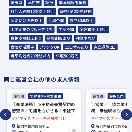
埼玉県
本庄市
設計
業界経験者優遇
☆ご応募から内定までは3～4週間を予定。
社会人経験10年以上歓迎
既卒・第2新卒歓迎
☆入社時期は相談に応じます。現在、在職中
固定給25万円以上
上場企業
設立30年以上
の方も積極的にご応募ください。
上場企業のグループ会社
学歴不問
宅建取引士歓迎
☆応募の秘密は厳守いたします。
資格支援制度あり
研修制度あり
残業少ない
女性が活躍中
ブランクOK
土日休みあり
完全週休2日
【ダイバーシティ推
【『働きがいのある会
関わる人すべてが豊か
月平均残業20時間以内
年収500万円
進】 男女や国籍、年齢
社2020』のベストカン
で楽しく快適に暮らせ
等、全ての従業員が活
パニー選出】 業績だけ
る社会を目指していま
躍できる企業を目指し
が良さではありませ
す。
ております。
ん。社員の働く環境づ
同じ運営会社の他の求人情報
くりにとても力をいれ
ています！
正社員
宅建事務・営業事務
正社員
管理部門
【事業法務】※不動産売買契約の
＼営業／ 協力業者
審査※／宅建を活かせる！東証プ
務 未経験可◎／土
ライム市場上場企業／年間休日
休日120日／インセ
ケイアイスター不動産株式会社
ケイアイスター不動産
115日／福利厚生充実◎
福岡県福岡市博多区
福岡県福岡市博多区
月給制22万円
月給制25万円