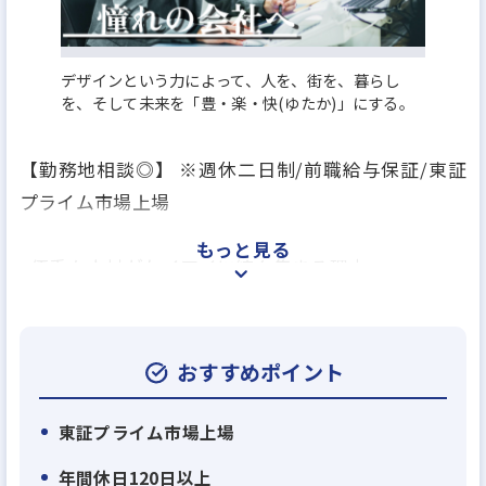
デザインという力によって、人を、街を、暮らし
を、そして未来を「豊・楽・快(ゆたか)」にする。
【勤務地相談◎】 ※週休二日制/前職給与保証/東証
プライム市場上場
もっと見る
<優秀な人材がケイアイに続々集まる理由>
戸建て分譲住宅が主力の総合不動産会社である弊
社。弊社には現在、有名住宅メーカーの他、リフォ
ーム会社、工務店など様々な企業から多く転職して
おすすめポイント
来ていただいています。その主な理由は3つ。
東証プライム市場上場
【理由1】
年間休日120日以上