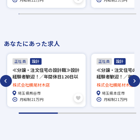
あなたにあった求人
正社員
設計
正社員
設計
≪分譲・注文住宅の設計職≫設計
≪分譲・注文住宅の
経験者歓迎！／年間休日120日以
経験者歓迎！／年間休
上／研修制度・福利厚生充実◎
上／研修制度・福利
株式会社横尾材木店
株式会社横尾材木店
埼玉県熊谷市
埼玉県本庄市
月給制21万円
月給制21万円