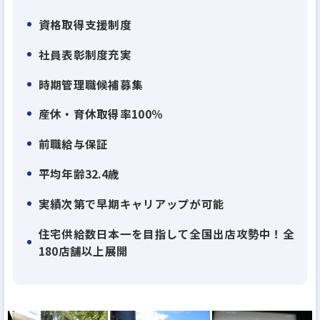
離職率は業界平均の半分以下!業務効率化・休暇制
資格取得支援制度
度・残業削減がその秘訣
弊社は、高い有休消化率、スポット時差勤務など休
社員表彰制度充実
暇制度の充実によって、積極的に休んでいただける体
時期管理職候補募集
制になっています。また、残業時間は月平均20時間(1
日平均1時間程度)。業界の離職率が20%を超える
産休・育休取得率100％
中、弊社は10%程度まで抑えられています。
前職給与保証
それらの実績が評価されて、『働きがいのある会
平均年齢32.4歳
社』のベストカンパニーにも選出されました!
実績次第で早期キャリアップが可能
【理由2】
住宅供給数日本一を目指して全国出店攻勢中！全
役割分担制をしているので自分の業務に集中出来
180店舗以上展開
る！
施工監督は「現場管理・検査」、設計職は「間取り
プラン作成修正・建築確認申請等」、その他「土木