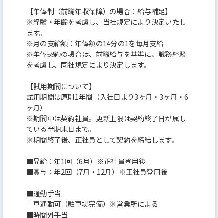
【年俸制（前職年収保障）の場合：給与補足】
※経験・年齢を考慮し、当社規定により決定いたし
ます。
※月の支給額：年俸額の14分の1を毎月支給
※年俸契約の場合は、前職給与を基準に、職務経験
を考慮し、同社規定により決定します。
【試用期間について】
試用期間は原則1年間（入社日より3ヶ月・3ヶ月・6
ヶ月）
※期間中は契約社員。更新上限は契約終了日が属し
ている半期末日まで。
※期間終了後、正社員として契約を締結します。
■昇給：年1回（6月）※正社員登用後
■賞与：年2回（7月・12月）※正社員登用後
■通勤手当
└車通勤可（駐車場完備）※営業所による
■時間外手当