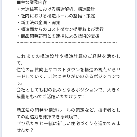
■主な業務内容
持ってフォローすることで顧客にきめ細やかで迅速
・木造住宅における構造解析、構造設計
な対応を可能にしています。「社内責任一貫体制」
・社内における構造ルールの整備・策定
は、メイドイン・ケイアイを成す同社のアドバンテ
・新工法の企画・開発
・構造面からのコストダウン提案および実行
ージです。
・商品開発部門との連携による技術的支援
～～～～～～～～～～～～～～～～～～～～～～～
これまでの構造設計や構造計算のご経験を活かし
て、
住宅の品質向上やコストダウンを構造の視点からリ
ードしていく、非常にやりがいのあるポジションで
す。
会社としても初の試みとなるポジションで、大きく
裁量をもってご活躍いただけます！
新工法の開発や構造ルールの策定など、技術者とし
ての創造力を発揮できる環境で、
ぜひ私たちと一緒に新しい住宅づくりを進めてみま
せんか？