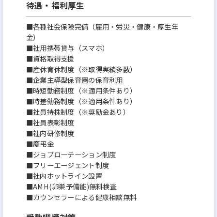
待遇・福利厚生
■各種社会保険完備（雇用・労災・健康・厚生年
金）
■社用携帯貸与（スマホ）
■資格取得支援
■産休育休制度（※取得実績多数）
■企業主導型保育園の保育利用
■時短勤務制度（※適用条件あり）
■時差勤務制度（※適用条件あり）
■社員持株制度（※奨励金あり）
■社員表彰制度
■社内研修制度
■慶弔金
■ジョブローテーション制度
■フリーエージェント制度
■社内ホットライン設置
■AMH(卵巣予備能)無料検査
■カウンセラーによる健康相談無料