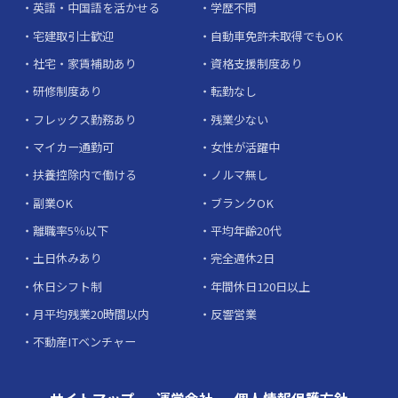
英語・中国語を活かせる
学歴不問
宅建取引士歓迎
自動車免許未取得でもOK
社宅・家賃補助あり
資格支援制度あり
研修制度あり
転勤なし
フレックス勤務あり
残業少ない
マイカー通勤可
女性が活躍中
扶養控除内で働ける
ノルマ無し
副業OK
ブランクOK
離職率5％以下
平均年齢20代
土日休みあり
完全週休2日
休日シフト制
年間休日120日以上
月平均残業20時間以内
反響営業
不動産ITベンチャー