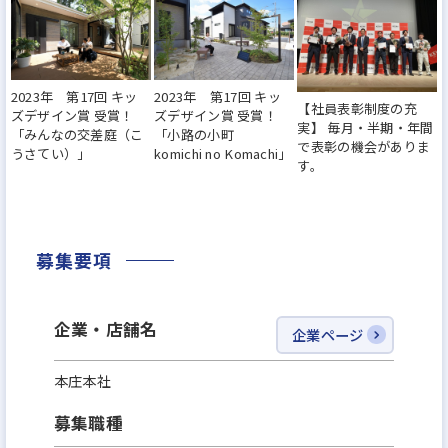
管理業務」、「購買・見積・発注業務」、「引き渡
し後の対応」、「職人探し」などの業務は全て担当
部署に任せるのが基本なので、自身の業務に集中で
2023年 第17回 キッ
2023年 第17回 キッ
きる。
【社員表彰制度の充
ズデザイン賞 受賞！
ズデザイン賞 受賞！
実】 毎月・半期・年間
「みんなの交差庭（こ
「小路の小町
で表彰の機会がありま
うさてい）」
komichi no Komachi」
【理由3】
す。
住宅供給数日本一に向け業績右肩上がり=キャリアア
ップを目指しやすい
東証プライム市場上場企業で現在も業績は右肩上が
募集要項
り、弊社が目指している住宅供給数日本No.1に向
け、今のところ達成可能ペース。あと5年以内でNo.1
企業・店舗名
企業ページ
になります。拡大中の弊社は、業績拡大ペースに比べ
て幹部候補の社員が足りていません。30代で部長ク
本庄本社
ラスはもちろん、役員も十分目指せます。上場企業
募集職種
の幹部になれるチャンスのある企業はそう多くはな