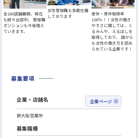
どなど、社員の働く環境づくりに力を入れてきまし
女性管理職も多数在籍
全180店舗展開、現在
産休・育休取得率
た。『働きがいのある会社』のベストカンパニーに
しております
も続々出店中。 管理職
100％！！女性の働き
も選出されました。その結果、離職率は業界水準の
ポジションも今後増え
やすさに関しては、く
ていきます。
るみんや、えるぼしを
半分以下になっています。
取得しており、 国から
も女性の働き方を認め
られている企業です！
※その他、厚生労働大臣から女性の活躍推進、子育
て支援に取り組む企業として『えるぼし』、『くる
みん』認定を獲得！また、住宅販売ホームビルダー
募集要項
で初めて、2年連続で女性活躍推進に優れた企業「な
でしこ銘柄」に選定されています！
企業・店舗名
企業ページ
今より安定した環境で、もっと大きなキャリアを描
新大阪営業所
けるチャンスに挑戦してみませんか？
募集職種