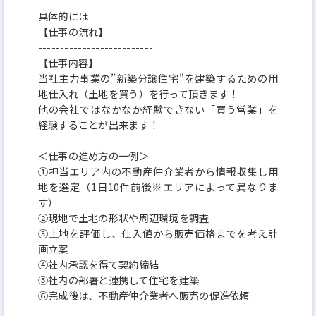
具体的には
【仕事の流れ】
--------------------------
【仕事内容】
当社主力事業の”新築分譲住宅”を建築するための用
地仕入れ（土地を買う）を行って頂きます！
他の会社ではなかなか経験できない「買う営業」を
経験することが出来ます！
＜仕事の進め方の一例＞
①担当エリア内の不動産仲介業者から情報収集し用
地を選定（1日10件前後※エリアによって異なりま
す）
②現地で土地の形状や周辺環境を調査
③土地を評価し、仕入値から販売価格までを考え計
画立案
④社内承認を得て契約締結
⑤社内の部署と連携して住宅を建築
⑥完成後は、不動産仲介業者へ販売の促進依頼