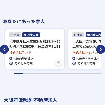
あなたにあった求人
正社員
用地仕入れ
正社員
用地仕入れ
≪不動産仕入営業≫月給25.8～80
【大阪／売買仲介営
万円／未経験OK／完全週休2日制
上場で安定収入／福
（火・水）
た環境◎
株式会社ランド
株式会社レオパレス21
大阪府堺市北区
大阪府大阪市北区
月給制26万円
月給制33万円
大阪府 職種別不動産求人