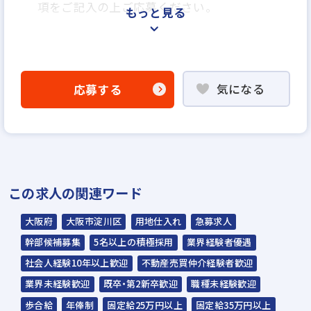
項をご記入の上ご応募ください。
もっと見る
＜選考プロセス＞
「応募する」よりエントリー
気になる
応募する
▼
WEB応募書類による書類選考
▼
面接（1回～数回）◆人間性、人柄重視の採
用を行います◆
この求人の関連ワード
▼
内定
大阪府
大阪市淀川区
用地仕入れ
急募求人
幹部候補募集
5名以上の積極採用
業界経験者優遇
☆ご応募から内定までは3～4週間を予定。
社会人経験10年以上歓迎
不動産売買仲介経験者歓迎
☆入社時期は相談に応じます。現在、在職中
業界未経験歓迎
既卒・第2新卒歓迎
職種未経験歓迎
の方も積極的にご応募ください。
歩合給
年俸制
固定給25万円以上
固定給35万円以上