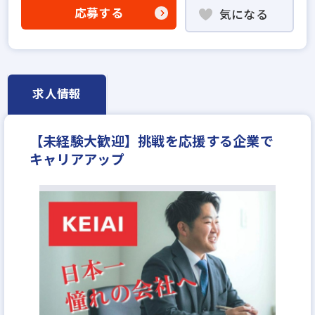
不動産売買仲介経験者歓迎
業界未経験歓迎
応募する
気になる
既卒・第2新卒歓迎
職種未経験歓迎
歩合給
年俸制
固定給25万円以上
固定給35万円以上
地域密着型
上場企業
設立30年以上
上場企業のグループ会社
学歴不問
求人情報
宅建取引士歓迎
資格支援制度あり
研修制度あり
女性が活躍中
ブランクOK
平均年齢20代
【未経験大歓迎】挑戦を応援する企業で
完全週休2日
休日シフト制
年間休日120日以上
キャリアアップ
年収300万円
月給25万円