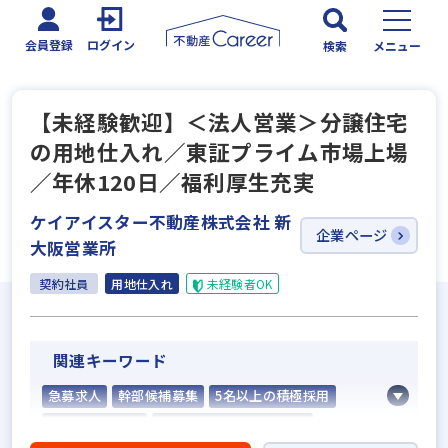
会員登録
ログイン
検索
メニュー
【未経験歓迎】＜法人営業＞分譲住宅
の用地仕入れ／東証プライム市場上場
／年休120日／福利厚生充実
ケイアイスター不動産株式会社 新
企業ページ
大阪営業所
契約社員
用地仕入れ
未経験者OK
関連キーワード
急募求人
幹部候補募集
5名以上の積極採用
業界経験者優遇
社会人経験10年以上歓迎