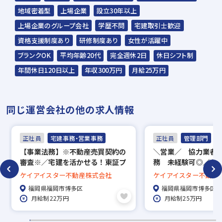
☆応募の秘密は厳守いたします。
地域密着型
上場企業
設立30年以上
上場企業のグループ会社
学歴不問
宅建取引士歓迎
グッドデザイン賞・キ
2023年 第17回 キッ
2023年 第17回 キッ
資格支援制度あり
研修制度あり
女性が活躍中
ッズ賞などの受賞をし
ズデザイン賞 受賞！
ズデザイン賞 受賞！
ているケイアイの住
「小路の小町
「みんなの交差庭（こ
ブランクOK
平均年齢20代
完全週休2日
休日シフト制
宅。 デザインだけでな
komichi no Komachi」
うさてい）」
年間休日120日以上
年収300万円
月給25万円
く、品質やお値段にも
こだわっております。
同じ運営会社の他の求人情報
正社員
宅建事務・営業事務
正社員
管理部門
【事業法務】※不動産売買契約の
＼営業／ 協力業者
審査※／宅建を活かせる！東証プ
務 未経験可◎／土
ライム市場上場企業／年間休日
休日120日／インセ
ケイアイスター不動産株式会社
ケイアイスター不動産
115日／福利厚生充実◎
福岡県福岡市博多区
福岡県福岡市博多区
月給制22万円
月給制25万円