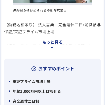
未経験から始められる不動産営業☆
【勤務地相談◎】 法人営業 完全週休二日/前職給与
保証/東証プライム市場上場
もっと見る
＜優秀なスタッフがケイアイに続々集まる理由＞
戸建て分譲住宅が主力の総合不動産会社である弊
社。弊社には現在、大手パワービルダー、不動産仲
介営業の会社などの同業や異業界の営業や販売出身
おすすめポイント
者の若くて優秀なメンバーが続々とジョインいただ
いています。その主な理由は２つ。
東証プライム市場上場
年収1,000万円以上目指せる
・理由１：住宅供給数日本一に向け業績右肩上がり
完全週休二日制
＝キャリアアップを目指しやすい