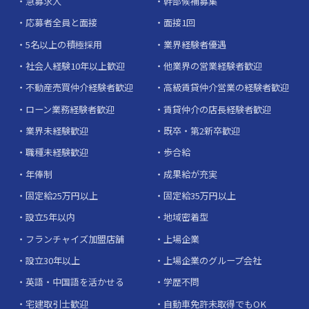
急募求人
幹部候補募集
応募者全員と面接
面接1回
5名以上の積極採用
業界経験者優遇
社会人経験10年以上歓迎
他業界の営業経験者歓迎
不動産売買仲介経験者歓迎
高級賃貸仲介営業の経験者歓迎
ローン業務経験者歓迎
賃貸仲介の店長経験者歓迎
業界未経験歓迎
既卒・第2新卒歓迎
職種未経験歓迎
歩合給
年俸制
成果給が充実
固定給25万円以上
固定給35万円以上
設立5年以内
地域密着型
フランチャイズ加盟店舗
上場企業
設立30年以上
上場企業のグループ会社
英語・中国語を活かせる
学歴不問
宅建取引士歓迎
自動車免許未取得でもOK