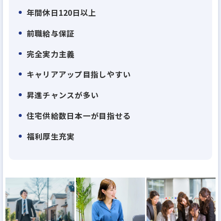
上場以来、業績は右肩上がり、弊社が現在目指して
年間休日120日以上
いる住宅供給棟数日本No1に向け、今のところ達成可
前職給与保証
能ペース。あと6年以内でNo1を達成します。そんな
伸びに伸びている弊社ですから、業績拡大ペースに
完全実力主義
比べて幹部候補の社員が足りていません。30代で部
キャリアアップ目指しやすい
長クラスはもちろん、役員も十分目指せます。上場
昇進チャンスが多い
企業の幹部になれるチャンスのある企業はそう多く
はないはず。
住宅供給数日本一が目指せる
福利厚生充実
・理由２：離職率業界平均の半分以下！『働きがい
のある会社』のベストカンパニーに選出される 働き
やすさ
当社は、男女・社歴などを問わないフラットな評価
体制、高い給与水準、産休育休取得のしやすさ、産
休後の時短・時差・在宅勤務、残業時間の削減…な