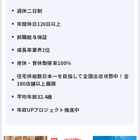
離職率は業界平均の半分以下!業務効率化・休暇制
週休二日制
度・残業削減がその秘訣
弊社は、週休2日はもちろん、高い有休消化率、リフ
年間休日120日以上
レッシュ休暇など休暇制度の充実によって、積極的に
前職給与保証
休んでいただける体制になっています。また、残業時
間は月平均20時間(1日平均1時間程度)。業界の離職
成長率業界1位
率が20%を超える中、弊社は10%程度まで抑えられ
産休・育休取得率100％
ています。
住宅供給数日本一を目指して全国出店攻勢中！全
それらの実績が評価されて、『働きがいのある会
180店舗以上展開
社』のベストカンパニーにも選出されました!
平均年齢32.4歳
【理由2】
年収UPプロジェクト推進中
役割分担制をしているので自分の業務に集中出来
る！
施工監督は「現場管理・検査」の業務が中心、「間