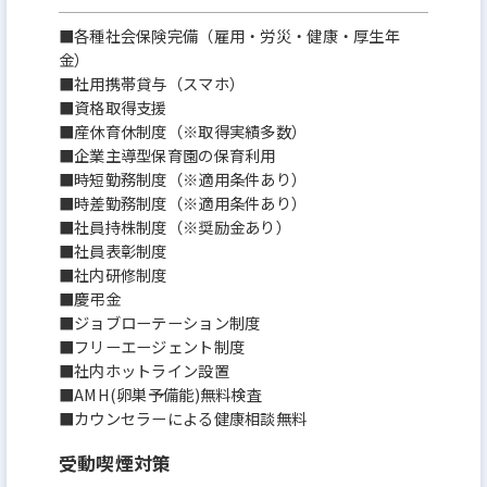
■各種社会保険完備（雇用・労災・健康・厚生年
金）
■社用携帯貸与（スマホ）
■資格取得支援
■産休育休制度（※取得実績多数）
■企業主導型保育園の保育利用
■時短勤務制度（※適用条件あり）
■時差勤務制度（※適用条件あり）
■社員持株制度（※奨励金あり）
■社員表彰制度
■社内研修制度
■慶弔金
■ジョブローテーション制度
■フリーエージェント制度
■社内ホットライン設置
■AMH(卵巣予備能)無料検査
■カウンセラーによる健康相談無料
受動喫煙対策