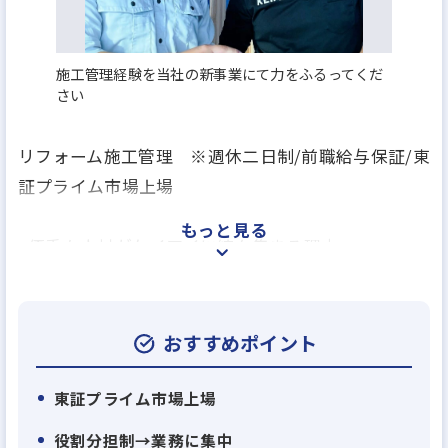
施工管理経験を当社の新事業にて力をふるってくだ
さい
リフォーム施工管理 ※週休二日制/前職給与保証/東
証プライム市場上場
もっと見る
<優秀な人材がケイアイに続々集まる理由>
戸建て分譲住宅が主力の総合不動産会社である当
社。当社には現在、有名住宅メーカーの他、リフォ
ーム会社、工務店など様々な企業から多く転職して
おすすめポイント
来ていただいています。その主な理由は3つ。
東証プライム市場上場
【理由1】
役割分担制→業務に集中