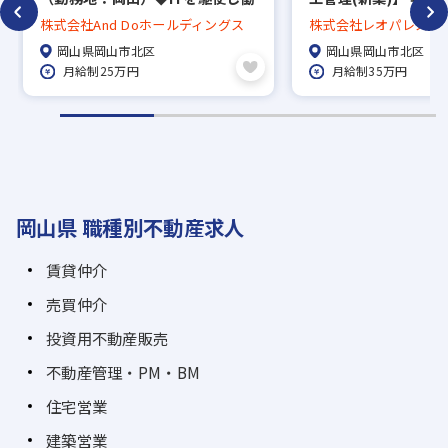
き方改革を進めております！／資
祝休）/福利厚生充実
株式会社And Doホールディングス
株式会社レオパレス21
格手当有！1級建築施工管理技士2
市場
岡山県岡山市北区
岡山県岡山市北区
万円、他
月給制25万円
月給制35万円
岡山県 職種別不動産求人
賃貸仲介
売買仲介
投資用不動産販売
不動産管理・PM・BM
住宅営業
建築営業