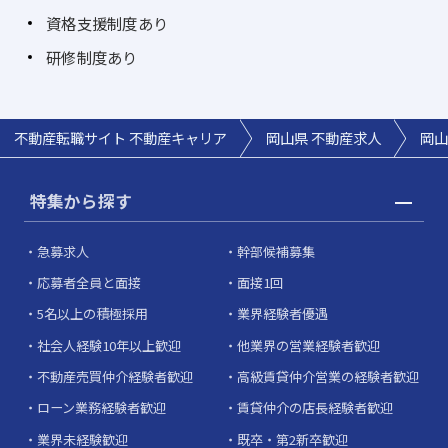
資格支援制度あり
研修制度あり
不動産転職サイト 不動産キャリア
岡山県 不動産求人
岡山
特集から探す
急募求人
幹部候補募集
応募者全員と面接
面接1回
5名以上の積極採用
業界経験者優遇
社会人経験10年以上歓迎
他業界の営業経験者歓迎
不動産売買仲介経験者歓迎
高級賃貸仲介営業の経験者歓迎
ローン業務経験者歓迎
賃貸仲介の店長経験者歓迎
業界未経験歓迎
既卒・第2新卒歓迎