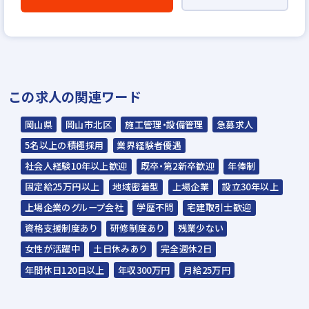
WEB応募書類による書類選考
▼
面接（1回～数回）◆人間性、人柄重視の採
用を行います◆
この求人の関連ワード
▼
内定
岡山県
岡山市北区
施工管理・設備管理
急募求人
5名以上の積極採用
業界経験者優遇
☆ご応募から内定までは3～4週間を予定。
社会人経験10年以上歓迎
既卒・第2新卒歓迎
年俸制
☆入社時期は相談に応じます。現在、在職中
固定給25万円以上
地域密着型
上場企業
設立30年以上
の方も積極的にご応募ください。
上場企業のグループ会社
学歴不問
宅建取引士歓迎
☆応募の秘密は厳守いたします。
資格支援制度あり
研修制度あり
残業少ない
女性が活躍中
土日休みあり
完全週休2日
グッドデザイン賞・キ
2023年 第17回 キッ
2023年 第17回 キッ
年間休日120日以上
年収300万円
月給25万円
ッズ賞などの受賞をし
ズデザイン賞 受賞！
ズデザイン賞 受賞！
ているケイアイの住
「小路の小町
「みんなの交差庭（こ
宅。 デザインだけでな
komichi no Komachi」
うさてい）」