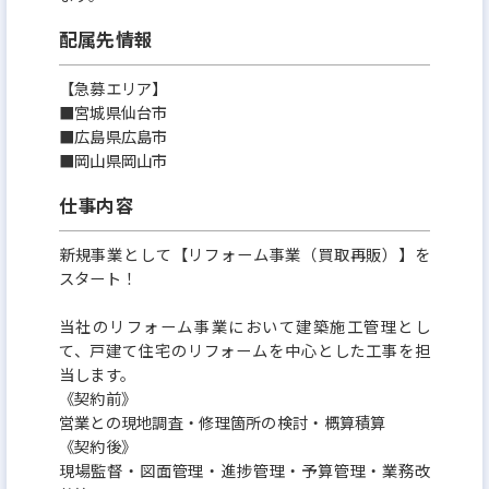
住宅供給数日本一に向け業績右肩上がり=キャリアア
配属先情報
ップを目指しやすい
東証プライム市場上場企業で現在も業績は右肩上が
【急募エリア】
り、弊社が目指している住宅供給数日本No.1に向
■宮城県仙台市
■広島県広島市
け、今のところ達成可能ペース。あと6年以内でNo.1
■岡山県岡山市
が達成出来ます。拡大中の弊社は、業績拡大ペースに
仕事内容
比べて幹部候補の社員が足りていません。30代で部
長クラスはもちろん、役員も十分目指せます。上場
新規事業として【リフォーム事業（買取再販）】を
企業の幹部になれるチャンスのある企業はそう多く
スタート！
はないはず。
当社のリフォーム事業において建築施工管理とし
て、戸建て住宅のリフォームを中心とした工事を担
■業務のやりがい：
当します。
《契約前》
完全実力主義のため、年齢・社歴・性別等に関わら
営業との現地調査・修理箇所の検討・概算積算
ず評価してもらえる環境と、仕事を任せてもらえる風
《契約後》
現場監督・図面管理・進捗管理・予算管理・業務改
土がある為、キャリアアップ形成のしやすい環境で