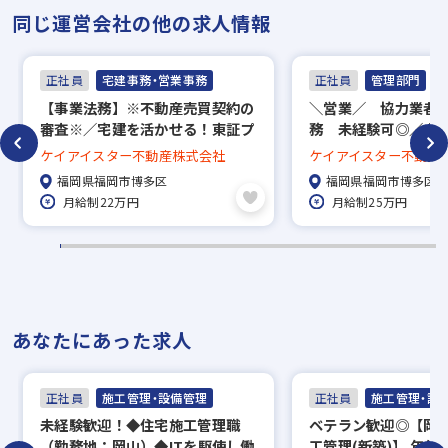
く、品質やお値段にも
同じ運営会社の他の求人情報
こだわっております。
正社員
宅建事務・営業事務
正社員
管理部門
【事業法務】※不動産売買契約の
＼営業／ 協力業者
審査※／宅建を活かせる！東証プ
務 未経験可◎／土
ライム市場上場企業／年間休日
休日120日／インセ
ケイアイスター不動産株式会社
ケイアイスター不動産
115日／福利厚生充実◎
福岡県福岡市博多区
福岡県福岡市博多区
月給制22万円
月給制25万円
あなたにあった求人
正社員
施工管理・設備管理
正社員
施工管理・設
未経験歓迎！◆住宅施工管理職
ベテラン歓迎◎【岡山
（勤務地：岡山）◆ITを駆使し働
工管理(新築)】 年休