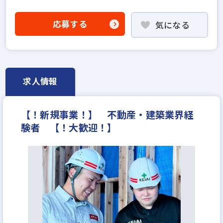
社会人経験10年以上歓迎
既卒・第2新卒歓迎
年俸制
固定給25万円以上
地域密着型
上場企業
応募する
気になる
設立30年以上
上場企業のグループ会社
学歴不問
宅建取引士歓迎
資格支援制度あり
研修制度あり
残業少ない
女性が活躍中
土日休みあり
完全週休2日
年間休日120日以上
年収300万円
求人情報
月給25万円
【！新規事業！】 不動産・建築業界経
験者 【！大歓迎！】