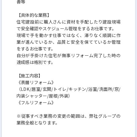
善等
す。
【具体的な業務】
住宅建設前に職人さんに資材を手配したり建設現場
■弊社の強み：
で安全確認やスケジュール管理をするお仕事です。
多様化するニーズやライフスタイル、エリアの特性
現場で手を動かす仕事ではなく、滞りなく順調に作
に合った、オリジナリティとクオリティを追求した
業が進んでいるか、品質と安全を保てているか管理
をするお仕事です。
住まいづくりを実現しています。また「社内責任一貫
自分が手掛けた住宅が無事リフォーム完了した時の
体制」で 用地の取得／開発／設計／施工／販売とい
達成感は格別です。
う住まいづくりのプロセスに加えて、アフターサー
【施工内容】
ビス／リフォーム／買取りなど、住んだ後も責任を
《表層リフォーム》
持ってフォローすることで顧客にきめ細やかで迅速
（LDK/居室/玄関/トイレ/キッチン/浴室/洗面所/窓/
内装シャッター/屋根/外装）
な対応を可能にしています。「社内責任一貫体制」
《フルリフォーム》
は、メイドイン・ケイアイを成す同社のアドバンテ
ージです。
※従事すべき業務の変更の範囲は、弊社グループの
業務全般となります。