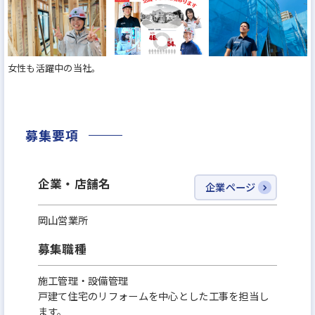
取りプラン作成修正・建築確認申請等」、「土木管
理業務」、「購買・見積・発注業務」、「引き渡し
後の対応」、「職人探し」などの業務は全て担当部
女性も活躍中の当社。
署に任せるのが基本。また、スマホやタブレットな
どを駆使してペーパレス化を進めているため、普通
であれば都度、現場に行かなきゃいけない場面で
も、ケイアイグループの場合は行かなくて済むことも
募集要項
多いです。面倒な事務作業も他社に比べて少なくて済
みます。実際、事務作業は業務の2割程度です。だか
企業・店舗名
企業ページ
ら残業しすぎない。
また、外注先(約3,000社)の協力業者様は弊社をよく
岡山営業所
知る職人さんたちが多いので、連携が取りやすく、
募集職種
業務遂行がしやすい環境です。
施工管理・設備管理
戸建て住宅のリフォームを中心とした工事を担当し
【理由3】
ます。