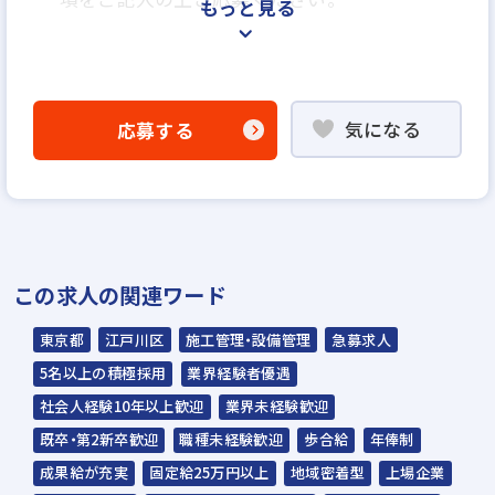
もっと見る
＜選考プロセス＞
「応募する」よりエントリー
気になる
応募する
▼
WEB応募書類による書類選考
▼
面接（1回～数回）◆人間性、人柄重視の採
用を行います◆
この求人の関連ワード
▼
内定
東京都
江戸川区
施工管理・設備管理
急募求人
5名以上の積極採用
業界経験者優遇
☆ご応募から内定までは3～4週間を予定。
社会人経験10年以上歓迎
業界未経験歓迎
☆入社時期は相談に応じます。現在、在職中
既卒・第2新卒歓迎
職種未経験歓迎
歩合給
年俸制
の方も積極的にご応募ください。
成果給が充実
固定給25万円以上
地域密着型
上場企業