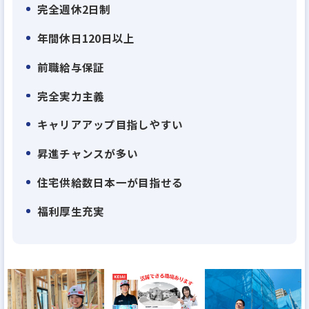
完全週休2日制
度・残業削減がその秘訣
弊社は、週休2日はもちろん、高い有休消化率、リフ
年間休日120日以上
レッシュ休暇など休暇制度の充実によって、積極的に
前職給与保証
休んでいただける体制になっています。また、残業時
間は月平均20時間(1日平均1時間程度)。業界の離職
完全実力主義
率が20%を超える中、弊社は10%程度まで抑えられ
キャリアアップ目指しやすい
ています。
昇進チャンスが多い
それらの実績が評価されて、『働きがいのある会
社』のベストカンパニーにも選出されました!
住宅供給数日本一が目指せる
福利厚生充実
【理由2】
役割分担制をしているので自分の業務に集中出来
る！
施工監督は「現場管理・検査」の業務が中心、「間
取りプラン作成修正・建築確認申請等」、「土木管