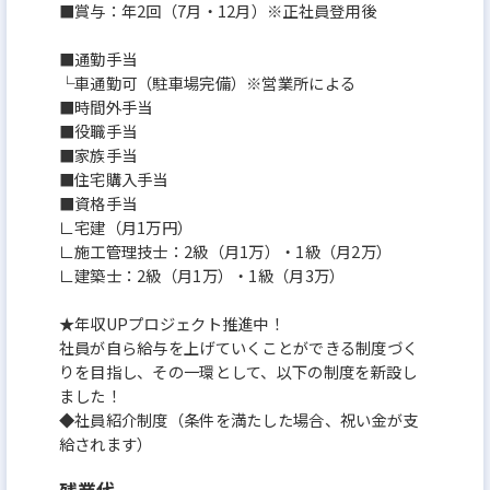
■賞与：年2回（7月・12月）※正社員登用後
■通勤手当
└車通勤可（駐車場完備）※営業所による
■時間外手当
■役職手当
■家族手当
■住宅購入手当
■資格手当
∟宅建（月1万円）
∟施工管理技士：2級（月1万）・1級（月2万）
∟建築士：2級（月1万）・1級（月3万）
★年収UPプロジェクト推進中！
社員が自ら給与を上げていくことができる制度づく
りを目指し、その一環として、以下の制度を新設し
ました！
◆社員紹介制度（条件を満たした場合、祝い金が支
給されます）
残業代