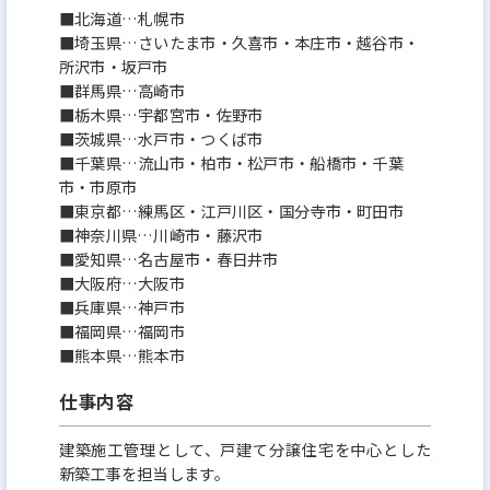
■北海道…札幌市
ップを目指しやすい
■埼玉県…さいたま市・久喜市・本庄市・越谷市・
東証プライム市場上場企業で現在も業績は右肩上が
所沢市・坂戸市
り、弊社が目指している住宅供給数日本No.1に向
■群馬県…高崎市
■栃木県…宇都宮市・佐野市
け、今のところ達成可能ペース。あと6年以内でNo.1
■茨城県…水戸市・つくば市
が達成出来ます。拡大中の弊社は、業績拡大ペースに
■千葉県…流山市・柏市・松戸市・船橋市・千葉
比べて幹部候補の社員が足りていません。30代で部
市・市原市
■東京都…練馬区・江戸川区・国分寺市・町田市
長クラスはもちろん、役員も十分目指せます。上場
■神奈川県…川崎市・藤沢市
企業の幹部になれるチャンスのある企業はそう多く
■愛知県…名古屋市・春日井市
■大阪府…大阪市
はないはず。
■兵庫県…神戸市
■福岡県…福岡市
■業務のやりがい：
■熊本県…熊本市
完全実力主義のため、年齢・社歴・性別等に関わら
仕事内容
ず評価してもらえる環境と、仕事を任せてもらえる風
土がある為、キャリアアップ形成のしやすい環境で
建築施工管理として、戸建て分譲住宅を中心とした
新築工事を担当します。
す。