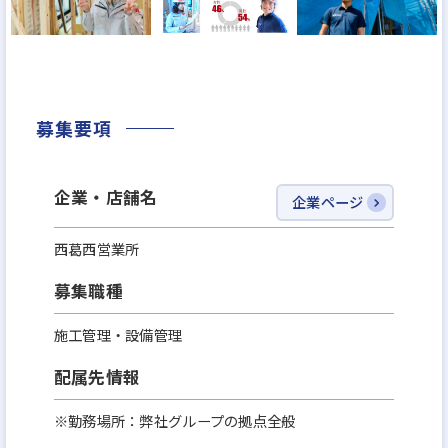
理業務」、「購買・見積・発注業務」、「引き渡し
後の対応」、「職人探し」などの業務は全て担当部
署に任せるのが基本。また、スマホやタブレットな
どを駆使してペーパレス化を進めているため、普通
募集要項
であれば都度、現場に行かなきゃいけない場面で
も、ケイアイグループの場合は行かなくて済むことも
企業・店舗名
多いです。面倒な事務作業も他社に比べて少なくて済
企業ページ
みます。実際、事務作業は業務の2割程度です。だか
西葛西営業所
ら残業しすぎない。
また、外注先(約3,000社)の協力業者様は弊社をよく
募集職種
知る職人さんたちが多いので、連携が取りやすく、
施工管理・設備管理
業務遂行がしやすい環境です。
配属先情報
【理由3】
※勤務場所：弊社グループの拠点全般
住宅供給数日本一に向け業績右肩上がり=キャリアア