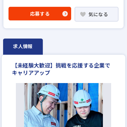
社会人経験10年以上歓迎
業界未経験歓迎
既卒・第2新卒歓迎
職種未経験歓迎
歩合給
応募する
気になる
年俸制
成果給が充実
固定給25万円以上
地域密着型
上場企業
設立30年以上
上場企業のグループ会社
宅建取引士歓迎
資格支援制度あり
研修制度あり
残業少ない
求人情報
女性が活躍中
ブランクOK
土日休みあり
完全週休2日
年間休日120日以上
月給25万円
【未経験大歓迎】挑戦を応援する企業で
キャリアアップ