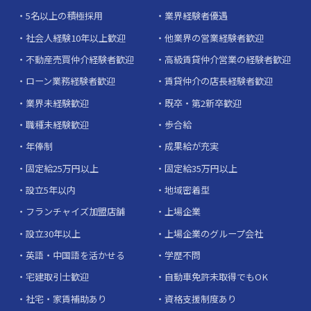
5名以上の積極採用
業界経験者優遇
社会人経験10年以上歓迎
他業界の営業経験者歓迎
不動産売買仲介経験者歓迎
高級賃貸仲介営業の経験者歓迎
ローン業務経験者歓迎
賃貸仲介の店長経験者歓迎
業界未経験歓迎
既卒・第2新卒歓迎
職種未経験歓迎
歩合給
年俸制
成果給が充実
固定給25万円以上
固定給35万円以上
設立5年以内
地域密着型
フランチャイズ加盟店舗
上場企業
設立30年以上
上場企業のグループ会社
英語・中国語を活かせる
学歴不問
宅建取引士歓迎
自動車免許未取得でもOK
社宅・家賃補助あり
資格支援制度あり