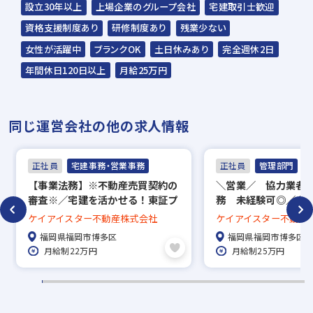
☆応募の秘密は厳守いたします。
設立30年以上
上場企業のグループ会社
宅建取引士歓迎
資格支援制度あり
研修制度あり
残業少ない
女性が活躍中
ブランクOK
土日休みあり
完全週休2日
年間休日120日以上
月給25万円
同じ運営会社の他の求人情報
正社員
宅建事務・営業事務
正社員
管理部門
【事業法務】※不動産売買契約の
＼営業／ 協力業者
審査※／宅建を活かせる！東証プ
務 未経験可◎／土
ライム市場上場企業／年間休日
休日120日／インセ
ケイアイスター不動産株式会社
ケイアイスター不動産
115日／福利厚生充実◎
福岡県福岡市博多区
福岡県福岡市博多区
月給制22万円
月給制25万円