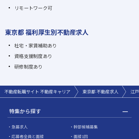
リモートワーク可
東京都 福利厚生別不動産求人
社宅・家賃補助あり
資格支援制度あり
研修制度あり
不動産転職サイト 不動産キャリア
東京都 不動産求人
江戸
特集から探す
急募求人
幹部候補募集
応募者全員と面接
面接1回