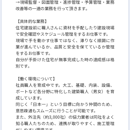
→現場監督・図面管理・進捗管理・予算管理・業務
改善等の一連の業務を行って頂きます。
■弊社の強み：
【具体的な業務】
多様化するニーズやライフスタイル、エリアの特性
住宅建設前に職人さんに資材を手配したり建設現場
に合った、オリジナリティとクオリティを追求した
で安全確認やスケジュール管理をするお仕事です。
現場で手を動かす仕事ではなく、滞りなく順調に作
住まいづくりを実現しています。また「社内責任一貫
業が進んでいるか、品質と安全を保てているか管理
体制」で 用地の取得／開発／設計／施工／販売とい
をするお仕事です。
う住まいづくりのプロセスに加えて、アフターサー
自分が手掛けた住宅が無事完成した時の達成感は格
別です。
ビス／リフォーム／買取りなど、住んだ後も責任を
持ってフォローすることで顧客にきめ細やかで迅速
【働く環境について】
な対応を可能にしています。「社内責任一貫体制」
社員職人を育成中です。大工、基礎、内装、設備、
ボートなど各分野に特化した建築職人（男女）を育
は、メイドイン・ケイアイを成す同社のアドバンテ
成しています。
ージです。
同じく「日本一」という目標に向かう仲間のため、
意思疎通もスムーズに行うことが可能です。
また、外注先（約3,000社）の協力業者は同社をよく
知る職人たちのため、連携が取りやすく、施工管理
がしやすい環境です。