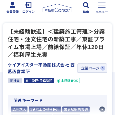
会員登録
ログイン
検索
メニュー
【未経験歓迎】＜建築施工管理＞分譲
住宅・注文住宅の新築工事／東証プラ
イム市場上場／前給保証／年休120日
／福利厚生充実
ケイアイスター不動産株式会社 西
企業ページ
葛西営業所
正社員
施工管理・設備管理
未経験者OK
関連キーワード
急募求人
5名以上の積極採用
業界経験者優遇