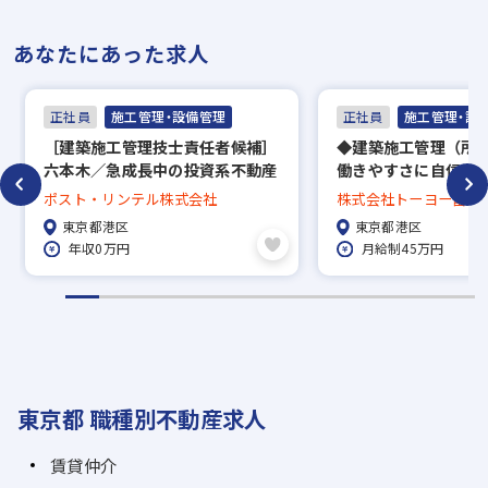
あなたにあった求人
正社員
施工管理・設備管理
正社員
施工管理・設
［建築施工管理技士責任者候補］
◆建築施工管理（所
六本木／急成長中の投資系不動産
働きやすさに自信あ
会社で一緒に成長してくださる方
群のホワイトな環境
ポスト・リンテル株式会社
株式会社トーヨー冨士
を募集！
東京都港区
東京都港区
年収0万円
月給制45万円
東京都 職種別不動産求人
賃貸仲介