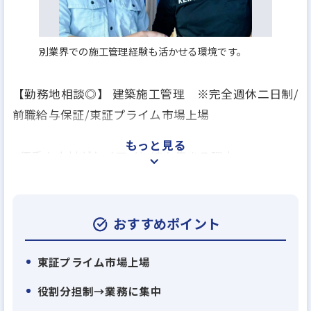
別業界での施工管理経験も活かせる環境です。
【勤務地相談◎】 建築施工管理 ※完全週休二日制/
前職給与保証/東証プライム市場上場
もっと見る
<優秀な人材がケイアイに続々集まる理由>
戸建て分譲住宅が主力の総合不動産会社である当
社。当社には現在、有名住宅メーカーの他、リフォ
ーム会社、工務店など様々な企業から多く転職して
おすすめポイント
来ていただいています。その主な理由は3つ。
東証プライム市場上場
【理由1】
役割分担制→業務に集中
離職率は業界平均の半分以下!業務効率化・休暇制