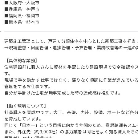
■大阪府…大阪市
■兵庫県…神戸市
■福岡県…福岡市
■熊本県…熊本市
建築施工管理として、戸建て分譲住宅を中心とした新築工事を担当
→現場監督・図面管理・進捗管理・予算管理・業務改善等の一連の
【具体的な業務】
住宅建設前に職人さんに資材を手配したり建設現場で安全確認や
す。
現場で手を動かす仕事ではなく、滞りなく順調に作業が進んでい
管理をするお仕事です。
自分が手掛けた住宅が無事完成した時の達成感は格別です。
【働く環境について】
社員職人を育成中です。大工、基礎、内装、設備、ボートなど各
を育成しています。
同じく「日本一」という目標に向かう仲間のため、意思疎通もスム
また、外注先（約3,000社）の協力業者は同社をよく知る職人た
管理がしやすい環境です。