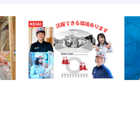
倒な事務作業も他社に比べて少なくて済みます。実際、事務作
協力業者様は弊社をよく知る職人さんたちが多いので、連携が取
上がり=キャリアアップを目指しやすい
業績は右肩上がり、弊社が目指している住宅供給数日本No.
出来ます。拡大中の弊社は、業績拡大ペースに比べて幹部候補の
指せます。上場企業の幹部になれるチャンスのある企業はそう
・性別等に関わらず評価してもらえる環境と、仕事を任せても