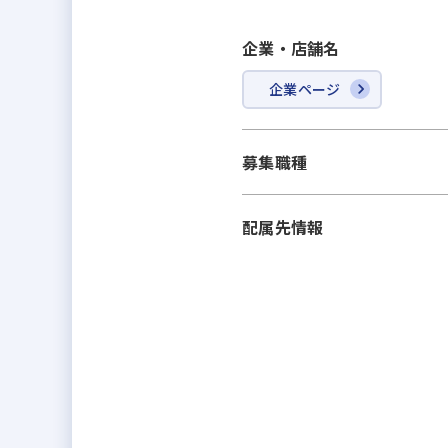
多様化するニーズやライフスタイ
す。また「社内責任一貫体制」で
企業・店舗名
ス／リフォーム／買取りなど、住
「社内責任一貫体制」は、メイド
企業ページ
募集職種
配属先情報