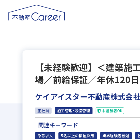
【未経験歓迎】＜建築施
場／前給保証／年休120
ケイアイスター不動産株式会社
未経験者OK
正社員
施工管理・設備管理
関連キーワード
急募求人
5名以上の積極採用
業界経験者優遇