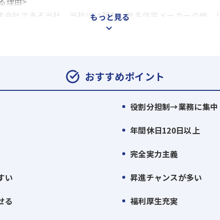
る理由>
産会社である当社。当社には現在、有名住宅メーカーの他、
もっと見る
ています。その主な理由は3つ。
効率化・休暇制度・残業削減がその秘訣
おすすめポイント
い有休消化率、リフレッシュ休暇など休暇制度の充実によって
平均20時間(1日平均1時間程度)。業界の離職率が20%を超
役割分担制→業務に集中
きがいのある会社』のベストカンパニーにも選出されました!
年間休日120日以上
完全実力主義
業務に集中出来る！
すい
昇進チャンスが多い
業務が中心、「間取りプラン作成修正・建築確認申請等」、
」、「職人探し」などの業務は全て担当部署に任せるのが基
せる
福利厚生充実
いるため、普通であれば都度、現場に行かなきゃいけない場面