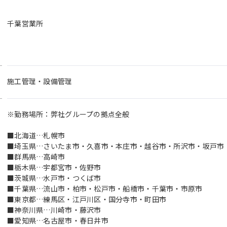
ル、エリアの特性に合った、オリジナリティとクオリティを追
 用地の取得／開発／設計／施工／販売という住まいづくりの
千葉営業所
んだ後も責任を持ってフォローすることで顧客にきめ細やか
イン・ケイアイを成す同社のアドバンテージです。
施工管理・設備管理
※勤務場所：弊社グループの拠点全般
■北海道…札幌市
■埼玉県…さいたま市・久喜市・本庄市・越谷市・所沢市・坂戸市
■群馬県…高崎市
■栃木県…宇都宮市・佐野市
■茨城県…水戸市・つくば市
■千葉県…流山市・柏市・松戸市・船橋市・千葉市・市原市
■東京都…練馬区・江戸川区・国分寺市・町田市
■神奈川県…川崎市・藤沢市
■愛知県…名古屋市・春日井市