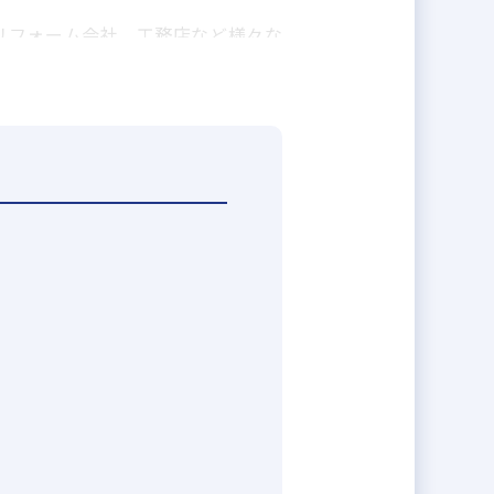
リフォーム会社、工務店など様々な
、積極的に休んでいただける体制に
える中、弊社は10%程度まで抑えら
「土木管理業務」、「購買・見積・
本。また、スマホやタブレットなど
でも、ケイアイグループの場合は行