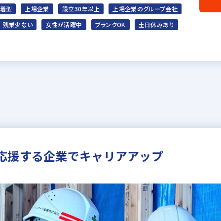
着型
上場企業
設立30年以上
上場企業のグループ会社
残業少ない
女性が活躍中
ブランクOK
土日休みあり
応援する企業でキャリアアップ