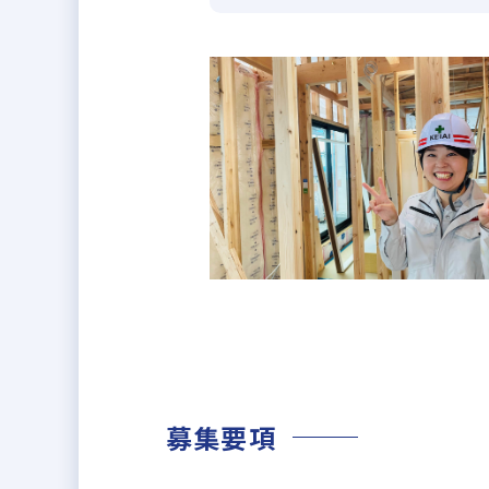
かなくて済むことも多いです。面
業しすぎない。
また、外注先(約3,000社)の
す。
【理由3】
住宅供給数日本一に向け業績右肩
東証プライム市場上場企業で現在も
ス。あと6年以内でNo.1が達成
クラスはもちろん、役員も十分目
■業務のやりがい：
完全実力主義のため、年齢・社歴
プ形成のしやすい環境です。
募集要項
■弊社の強み：