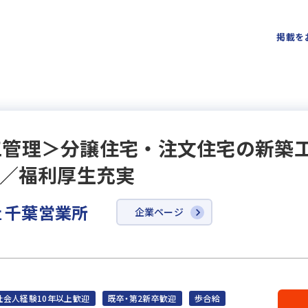
掲載を
工管理＞分譲住宅・注文住宅の新築
日／福利厚生充実
 千葉営業所
企業ページ
社会人経験10年以上歓迎
既卒・第2新卒歓迎
歩合給