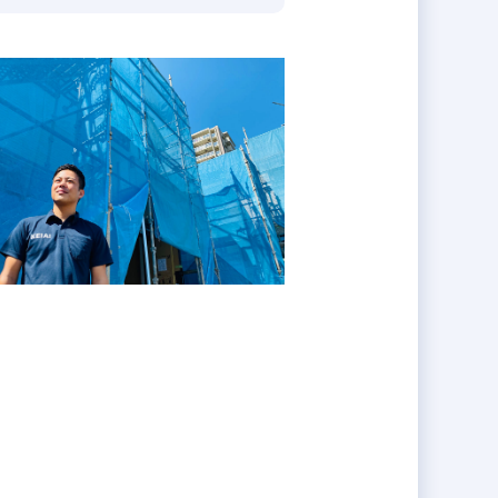
業は業務の2割程度です。だから残
りやすく、業務遂行がしやすい環境で
1に向け、今のところ達成可能ペー
社員が足りていません。30代で部長
多くはないはず。
らえる風土がある為、キャリアアッ