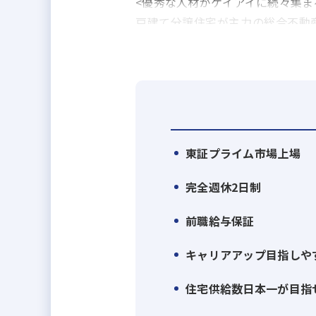
<優秀な人材がケイアイに続々集ま
戸建て分譲住宅が主力の総合不動
企業から多く転職して来ていただい
【理由1】
離職率は業界平均の半分以下!業務
弊社は、週休2日はもちろん、高
なっています。また、残業時間は月
東証プライム市場上場
れています。
それらの実績が評価されて、『働
完全週休2日制
【理由2】
前職給与保証
役割分担制をしているので自分の
キャリアアップ目指しや
施工監督は「現場管理・検査」の
発注業務」、「引き渡し後の対応
住宅供給数日本一が目指
を駆使してペーパレス化を進めて