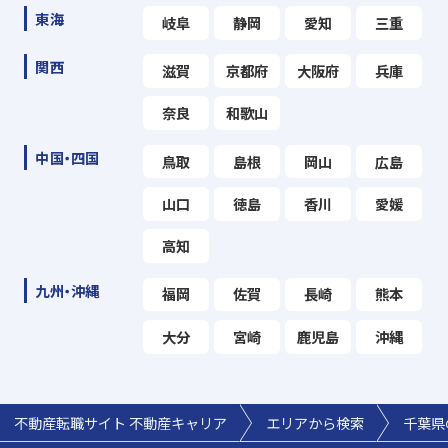
東海
岐阜
静岡
愛知
三重
関西
滋賀
京都府
大阪府
兵庫
奈良
和歌山
中国・四国
鳥取
島根
岡山
広島
山口
徳島
香川
愛媛
高知
九州・沖縄
福岡
佐賀
長崎
熊本
大分
宮崎
鹿児島
沖縄
不動産転職サイト 不動産キャリア
エリアから検索
千葉県