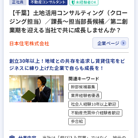
正社員
不動産コンサルタント
未経験者OK
【千葉】土地活用コンサルティング（クロー
ジング担当）／課長～担当部長候補／第二創
業期を迎える当社で共に成長しませんか？
日本住宅株式会社
企業ページ
創立30年以上！地域との共存を追求し賃貸住宅をビ
ジネスに練り上げた企業で自らも成長を！
関連キーワード
幹部候補募集
業界経験者優遇
社会人経験10年以上歓迎
不動産売買仲介経験者歓迎
歩合給
仕事内容
当社は「飛び込み営業」ではなく、地元の