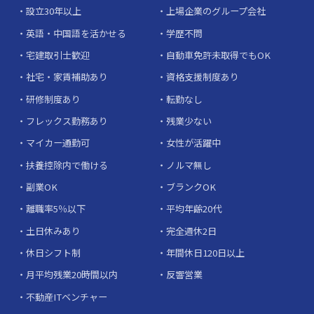
設立30年以上
上場企業のグループ会社
英語・中国語を活かせる
学歴不問
宅建取引士歓迎
自動車免許未取得でもOK
社宅・家賃補助あり
資格支援制度あり
研修制度あり
転勤なし
フレックス勤務あり
残業少ない
マイカー通勤可
女性が活躍中
扶養控除内で働ける
ノルマ無し
副業OK
ブランクOK
離職率5％以下
平均年齢20代
土日休みあり
完全週休2日
休日シフト制
年間休日120日以上
月平均残業20時間以内
反響営業
不動産ITベンチャー