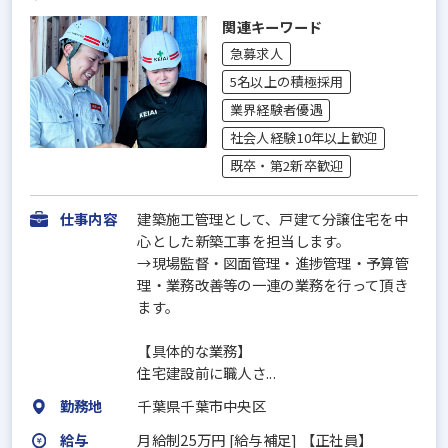
関連キーワード
急募求人
5名以上の積極採用
業界経験者優遇
社会人経験10年以上歓迎
既卒・第2新卒歓迎
仕事内容
建築施工管理として、戸建て分譲住宅を中
心とした新築工事を担当します。
→現場監督・図面管理・進捗管理・予算管
理・業務改善等の一連の業務を行って頂き
ます。
【具体的な業務】
住宅建設前に職人さ...
勤務地
千葉県千葉市中央区
給与
月給制25万円 [給与補足] 【正社員】