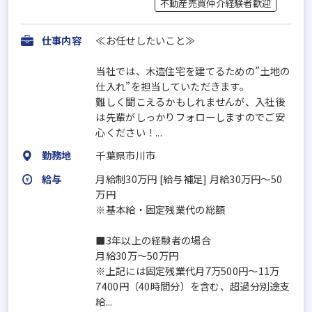
不動産売買仲介経験者歓迎
仕事内容
≪お任せしたいこと≫
当社では、木造住宅を建てるための”土地の
仕入れ”を担当していただきます。
難しく聞こえるかもしれませんが、入社後
は先輩がしっかりフォローしますのでご安
心ください！...
勤務地
千葉県市川市
給与
月給制30万円 [給与補足] 月給30万円～50
万円
※基本給・固定残業代の総額
■3年以上の経験者の場合
月給30万～50万円
※上記には固定残業代月7万500円～11万
7400円（40時間分）を含む、超過分別途支
給...