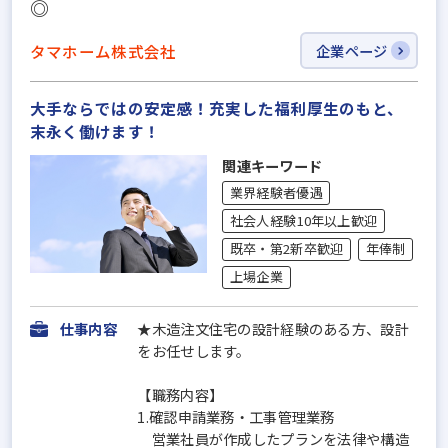
◎
タマホーム株式会社
企業ページ
大手ならではの安定感！充実した福利厚生のもと、
末永く働けます！
関連キーワード
業界経験者優遇
社会人経験10年以上歓迎
既卒・第2新卒歓迎
年俸制
上場企業
仕事内容
★木造注文住宅の設計経験のある方、設計
をお任せします。
【職務内容】
1.確認申請業務・工事管理業務
営業社員が作成したプランを法律や構造