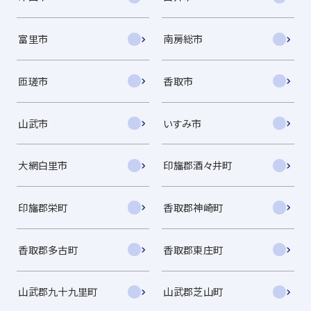
富里市
南房総市
匝瑳市
香取市
山武市
いすみ市
大網白里市
印旛郡酒々井町
印旛郡栄町
香取郡神崎町
香取郡多古町
香取郡東庄町
山武郡九十九里町
山武郡芝山町