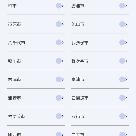
柏市
勝浦市
市原市
流山市
八千代市
我孫子市
鴨川市
鎌ケ谷市
君津市
富津市
浦安市
四街道市
袖ケ浦市
八街市
印西市
白井市