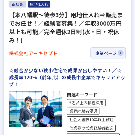
正社員
用地仕入れ
【本八幡駅～徒歩3分】用地仕入れ⇒販売ま
でお任せ！／経験者募集！／年収3000万円
以上も可能／完全週休2日制(水・日・祝休
み！)
株式会社アーキセプト
企業ページ
☆競合が少ない狭小住宅で成果が出しやすい！／☆
成長率120％（前年比）の成長中企業でキャリアアッ
プ！／
関連キーワード
5名以上の積極採用
業界経験者優遇
社会人経験10年以上歓迎
他業界の営業経験者歓迎