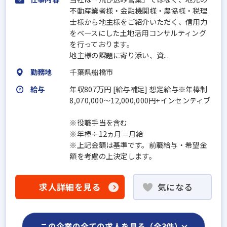
不動産業者様・金融機関様・農協様・税理
士様から地主様をご紹介いただく、信用力
をベースにした土地活用コンサルティング
を行っております。
地主様の課題に寄り添い、資...
勤務地
千葉県船橋市
給与
年収807万円 [給与補足] 想定給与※年棒制
8,070,000～12,000,000円+インセンティブ
※役職手当を含む
※年棒÷12ヵ月＝月給
※上記金額は基準です。前職給与・希望金
額を考慮の上決定します。
求人詳細を見る
気になる
この企業の全ての求人を見る（全3件）