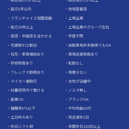
設立5年以内
地域密着型
フランチャイズ加盟店舗
上場企業
設立30年以上
上場企業のグループ会社
英語・中国語を活かせる
学歴不問
宅建取引士歓迎
自動車免許未取得でもOK
社宅・家賃補助あり
資格支援制度あり
研修制度あり
転勤なし
フレックス勤務あり
残業少ない
マイカー通勤可
女性が活躍中
扶養控除内で働ける
ノルマ無し
副業OK
ブランクOK
離職率5％以下
平均年齢20代
土日休みあり
完全週休2日
休日シフト制
年間休日120日以上