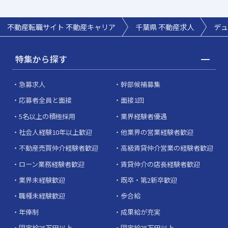
不動産転職サイト 不動産キャリア
千葉県
不動産求人
デュ
特集から探す
急募求人
幹部候補募集
応募者全員と面接
面接1回
5名以上の積極採用
業界経験者優遇
社会人経験10年以上歓迎
他業界の営業経験者歓迎
不動産売買仲介経験者歓迎
高級賃貸仲介営業の経験者歓迎
ローン業務経験者歓迎
賃貸仲介の店長経験者歓迎
業界未経験歓迎
既卒・第2新卒歓迎
職種未経験歓迎
歩合給
年俸制
成果給が充実
固定給25万円以上
固定給35万円以上