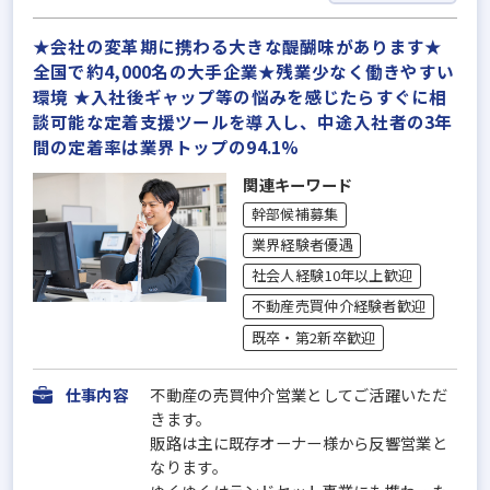
★会社の変革期に携わる大きな醍醐味があります★
全国で約4,000名の大手企業★残業少なく働きやすい
環境 ★入社後ギャップ等の悩みを感じたらすぐに相
談可能な定着支援ツールを導入し、中途入社者の3年
間の定着率は業界トップの94.1%
関連キーワード
幹部候補募集
業界経験者優遇
社会人経験10年以上歓迎
不動産売買仲介経験者歓迎
既卒・第2新卒歓迎
仕事内容
不動産の売買仲介営業としてご活躍いただ
きます。
販路は主に既存オーナー様から反響営業と
なります。