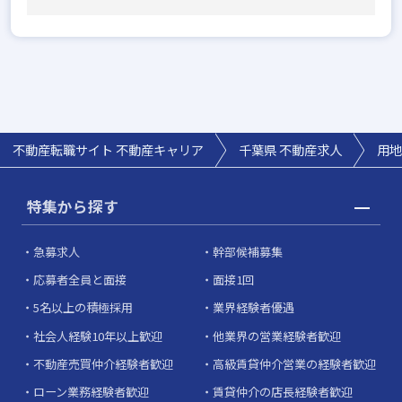
不動産転職サイト 不動産キャリア
千葉県
不動産求人
用地
特集から探す
急募求人
幹部候補募集
応募者全員と面接
面接1回
5名以上の積極採用
業界経験者優遇
社会人経験10年以上歓迎
他業界の営業経験者歓迎
不動産売買仲介経験者歓迎
高級賃貸仲介営業の経験者歓迎
ローン業務経験者歓迎
賃貸仲介の店長経験者歓迎