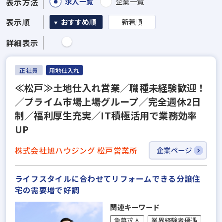
求人一覧
企業一覧
表示方法
表示順
おすすめ順
新着順
詳細表示
正社員
用地仕入れ
≪松戸≫土地仕入れ営業／職種未経験歓迎！
／プライム市場上場グループ／完全週休2日
制／福利厚生充実／IT積極活用で業務効率
UP
株式会社旭ハウジング 松戸営業所
企業ページ
ライフスタイルに合わせてリフォームできる分譲住
宅の需要増で好調
関連キーワード
急募求人
業界経験者優遇