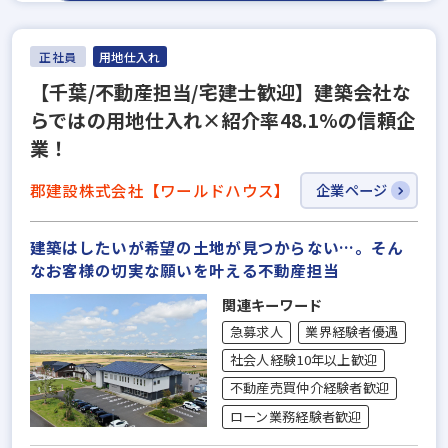
正社員
用地仕入れ
【千葉/不動産担当/宅建士歓迎】建築会社な
らではの用地仕入れ×紹介率48.1%の信頼企
業！
郡建設株式会社【ワールドハウス】
企業ページ
建築はしたいが希望の土地が見つからない…。そん
なお客様の切実な願いを叶える不動産担当
関連キーワード
急募求人
業界経験者優遇
社会人経験10年以上歓迎
不動産売買仲介経験者歓迎
ローン業務経験者歓迎