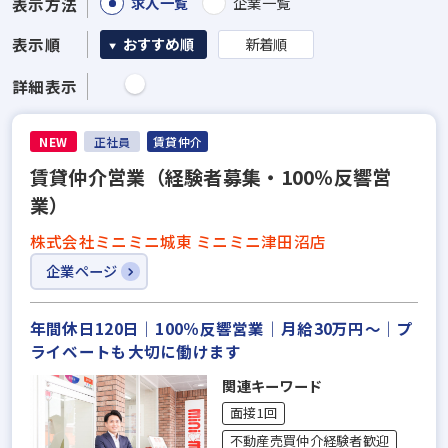
求人一覧
企業一覧
表示方法
表示順
おすすめ順
新着順
詳細表示
NEW
正社員
賃貸仲介
賃貸仲介営業（経験者募集・100％反響営
業）
株式会社ミニミニ城東 ミニミニ津田沼店
企業ページ
年間休日120日｜100％反響営業｜月給30万円～｜プ
ライベートも大切に働けます
関連キーワード
面接1回
不動産売買仲介経験者歓迎