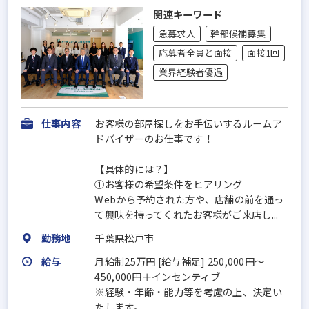
関連キーワード
急募求人
幹部候補募集
応募者全員と面接
面接1回
業界経験者優遇
仕事内容
お客様の部屋探しをお手伝いするルームア
ドバイザーのお仕事です！
【具体的には？】
①お客様の希望条件をヒアリング
Webから予約された方や、店舗の前を通っ
て興味を持ってくれたお客様がご来店し...
勤務地
千葉県松戸市
給与
月給制25万円 [給与補足] 250,000円～
450,000円＋インセンティブ
※経験・年齢・能力等を考慮の上、決定い
たします。