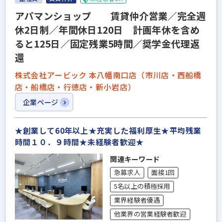
アパマンショップ 賃貸仲介営業／完全週
休2日制／年間休日120日 計画年休を含め
ると125日／固定残業5時間／奨学金代理返
還
株式会社アービック 本八幡南口店（市川店・西船橋
店・船橋店・行徳店・新小岩店）
企業ページ
★創業して60年以上★充実した福利厚生★平均残業
時間１０．９時間★未経験者歓迎★
関連キーワード
急募求人
面接1回
5名以上の積極採用
業界経験者優遇
他業界の営業経験者歓迎