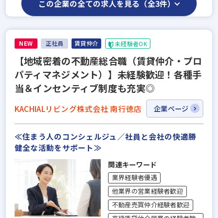
この企業の全ての求人を見る（全3件）
NEW
正社員
賃貸仲介
未経験者OK
【地域密着の不動産総合職（賃貸仲介・プロ
パティマネジメント）】未経験歓迎！各種手
当＆インセンティブ制度も充実◎
KACHIALリビング株式会社 南行徳店
企業ページ
≪住まう人のコンシェルジュ／社員と会社の快適勝
健全な活動をサポート≫
関連キーワード
業界経験者優遇
他業界の営業経験者歓迎
不動産売買仲介経験者歓迎