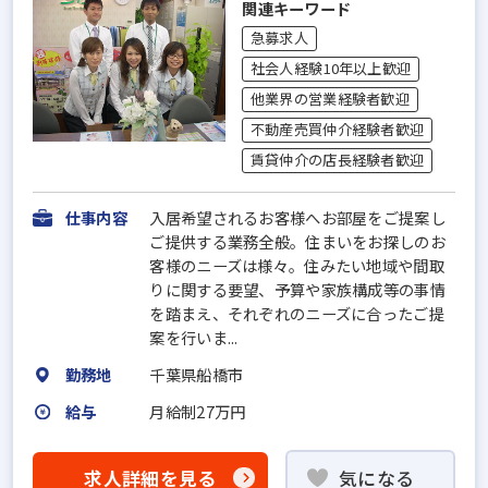
関連キーワード
急募求人
社会人経験10年以上歓迎
他業界の営業経験者歓迎
不動産売買仲介経験者歓迎
賃貸仲介の店長経験者歓迎
仕事内容
入居希望されるお客様へお部屋をご提案し
ご提供する業務全般。住まいをお探しのお
客様のニーズは様々。住みたい地域や間取
りに関する要望、予算や家族構成等の事情
を踏まえ、それぞれのニーズに合ったご提
案を行いま...
勤務地
千葉県船橋市
給与
月給制27万円
求人詳細を見る
気になる