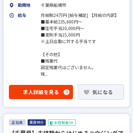
勤務地
千葉県船橋市
給与
月給制24万円 [給与補足] 【月給の内訳】
■基本給235,600円～
■住宅手当10,000円～
■変則手当15,000円
※土日出勤に対する手当です
【その他】
■残業代
固定残業代はございません。
残...
求人詳細を見る
気になる
正社員
賃貸仲介
未経験者OK
【千葉県】未経験からはじめるハウジングア