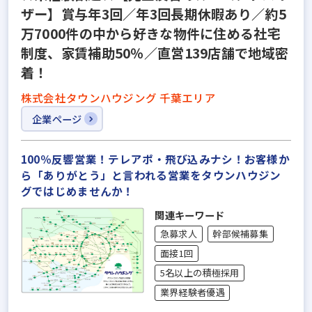
ザー】賞与年3回／年3回長期休暇あり／約5
万7000件の中から好きな物件に住める社宅
制度、家賃補助50％／直営139店舗で地域密
着！
株式会社タウンハウジング 千葉エリア
企業ページ
100％反響営業！テレアポ・飛び込みナシ！お客様か
ら「ありがとう」と言われる営業をタウンハウジン
グではじめませんか！
関連キーワード
急募求人
幹部候補募集
面接1回
5名以上の積極採用
業界経験者優遇