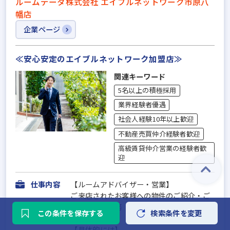
ルームデータ株式会社 エイブルネットワーク市原八
幡店
企業ページ
≪安心安定のエイブルネットワーク加盟店≫
関連キーワード
5名以上の積極採用
業界経験者優遇
社会人経験10年以上歓迎
不動産売買仲介経験者歓迎
高級賃貸仲介営業の経験者歓
迎
仕事内容
【ルームアドバイザー・営業】
ご来店されたお客様への物件のご紹介・ご
案内・契約業務
この条件を保存する
検索条件を変更
【具体的には】