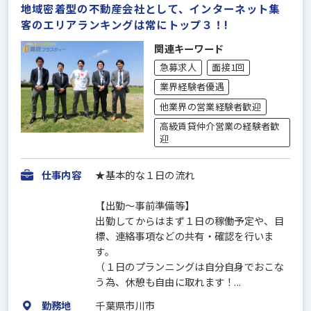
地域密着型の不動産会社として、インターネット集
客のエリアランキングは常にトップ３！!
関連キーワード
急募求人
面接1回
業界経験者優遇
他業界の営業経験者歓迎
高級賃貸仲介営業の経験者歓
迎
仕事内容
★基本的な１日の流れ
【出勤〜事前準備等】
出勤してからはまず１日の稼働予定や、目
標、連絡事項などの共有・確認を行いま
す。
（１日のプランニングは自分自身でおこな
う為、休憩も自由に取れます！...
勤務地
千葉県市川市