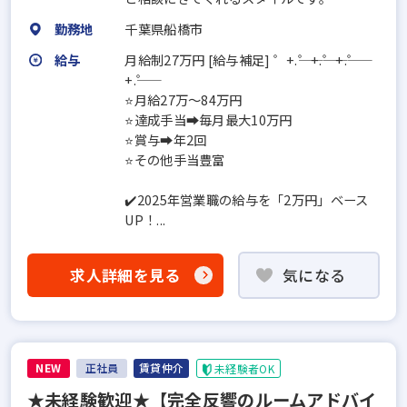
勤務地
千葉県船橋市
給与
月給制27万円 [給与補足] ゜+.――゜+.――゜+.――゜
+.――゜
⭐月給27万～84万円
⭐達成手当➡毎月最大10万円
⭐賞与➡年2回
⭐その他手当豊富
✔️2025年営業職の給与を「2万円」ベース
UP！...
求人詳細を見る
気になる
NEW
正社員
賃貸仲介
未経験者OK
★未経験歓迎★【完全反響のルームアドバイ