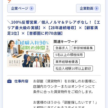
プ
企業ページ
企業動画
＼100％反響営業／個人ノルマ＆テレアポなし！【エ
リア最大級の実績】×【28年連続増収】×【顧客満
足1位】×【首都圏に約70店舗】
関連キーワード
急募求人
幹部候補募集
5名以上の積極採用
業界経験者優遇
社会人経験10年以上歓迎
仕事内容
お部屋（賃貸物件）をお探しのお客様に、
店舗内カウンターまたはオンラインにて
条件に合った賃貸物件をご紹介します。
お客様のほうから「部屋探したいです！」
と相談にきてくれるスタイルです。