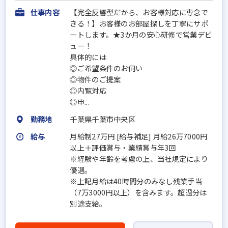
仕事内容
【完全反響型だから、お客様対応に専念で
きる！】お客様のお部屋探しを丁寧にサポ
ートします。★3か月の安心研修で営業デビ
ュー！
具体的には
◎ご希望条件のお伺い
◎物件のご提案
◎内覧対応
◎申...
勤務地
千葉県千葉市中央区
給与
月給制27万円 [給与補足] 月給26万7000円
以上＋評価賞与・業績賞与年3回
※経験や年齢を考慮の上、当社規定により
優遇。
※上記月給は40時間分のみなし残業手当
（7万3000円以上）を含みます。超過分は
別途支給。