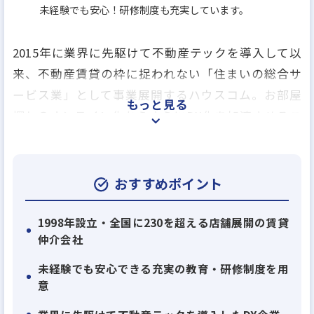
未経験でも安心！研修制度も充実しています。
2015年に業界に先駆けて不動産テックを導入して以
来、不動産賃貸の枠に捉われない「住まいの総合サ
ービス業」として事業展開するハウスコム。お部屋
もっと見る
探しのオンライン化からさらにDX化を加速させるこ
とにより、ライフスタイルをまるごとデザインする
企業への転換を果たしました。現在は働き方革命と
称し、誰もが自分らしく働ける会社を目指していま
おすすめポイント
す。自分本来のスタイルで働きたい、その思いを当
社で実現しませんか。
1998年設立・全国に230を超える店舗展開の賃貸
仲介会社
未経験でも安心できる充実の教育・研修制度を用
意