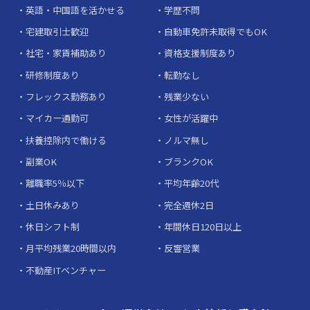
英語・中国語を活かせる
学歴不問
宅建取引士歓迎
自動車免許未取得でもOK
社宅・家賃補助あり
資格支援制度あり
研修制度あり
転勤なし
フレックス勤務あり
残業少ない
マイカー通勤可
女性が活躍中
扶養控除内で働ける
ノルマ無し
副業OK
ブランクOK
離職率5％以下
平均年齢20代
土日休みあり
完全週休2日
休日シフト制
年間休日120日以上
月平均残業20時間以内
反響営業
不動産ITベンチャー