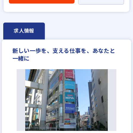
既卒・第2新卒歓迎
職種未経験歓迎
歩合給
成果給が充実
地域密着型
上場企業のグループ会社
英語・中国語を活かせる
宅建取引士歓迎
社宅・家賃補助あり
求人情報
資格支援制度あり
研修制度あり
転勤なし
残業少ない
女性が活躍中
年間休日120日以上
新しい一歩を、支える仕事を、あなたと
月平均残業20時間以内
反響営業
一緒に