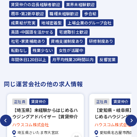
※募集地域によってはオンライン面接になっ
賃貸仲介の店長経験者歓迎
業界未経験歓迎
た場合、その後に店舗見学をお願いしており
既卒・第2新卒歓迎
職種未経験歓迎
歩合給
ます。
成果給が充実
地域密着型
上場企業のグループ会社
英語・中国語を活かせる
宅建取引士歓迎
※入社時期は相談に応じます。現在、在職中
社宅・家賃補助あり
資格支援制度あり
研修制度あり
の方も積極的にご応募ください。応募の秘密
転勤なし
残業少ない
女性が活躍中
は厳守いたします。最後までお読み頂き、あ
年間休日120日以上
月平均残業20時間以内
反響営業
りがとうございました。
※応募書類は返却いたしません。予めご了承
同じ運営会社の他の求人情報
ください。
正社員
賃貸仲介
正社員
賃貸仲介
【埼玉県】未経験からはじめるハ
【愛知県・岐阜県】
ウジングアドバイザー【賃貸仲介
じめるハウジングア
営業】
【賃貸仲介営業】
ハウスコム株式会社
ハウスコム株式会社
埼玉県さいたま市大宮区
愛知県名古屋市西区