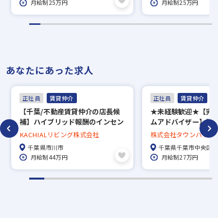
月給制25万円
月給制25万円
あなたにあった求人
正社員
賃貸仲介
正社員
賃貸仲介
【千葉/不動産賃貸仲介の店長候
★未経験歓迎★【完
補】ハイブリッド報酬のインセン
ムアドバイザー】賞与
ティブで頑張りを還元！不動産個
回長期休暇あり／約5万
KACHIALリビング株式会社
株式会社タウンハウジ
人営業
中から好きな物件に
千葉県市川市
千葉県千葉市中央区
度、家賃補助50％／直
月給制44万円
月給制27万円
で地域密着！