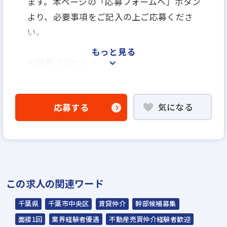
ます。本ページの「応募フォームヘ」ボタン
より、必要事項をご記入の上ご応募くださ
い。
もっと見る
＜選考プロセス＞
「応募フォームへ」よりエントリー
▼書類選考
気になる
応募する
▼オンライン面談
▼適性テスト
▼面接
▼内定
この求人の関連ワード
【面接について】
面談はオンラインのみ。面接は対面をお願い
千葉県
千葉市中央区
賃貸仲介
幹部候補募集
しております。
面接1回
業界経験者優遇
不動産売買仲介経験者歓迎