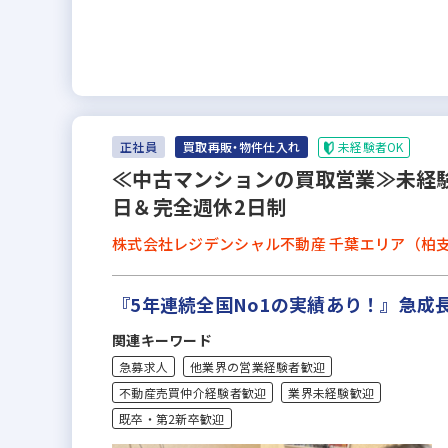
未経験者OK
正社員
買取再販・物件仕入れ
≪中古マンションの買取営業≫未経験
日＆完全週休2日制
株式会社レジデンシャル不動産 千葉エリア（柏
『5年連続全国No1の実績あり！』急
関連キーワード
急募求人
他業界の営業経験者歓迎
不動産売買仲介経験者歓迎
業界未経験歓迎
既卒・第2新卒歓迎