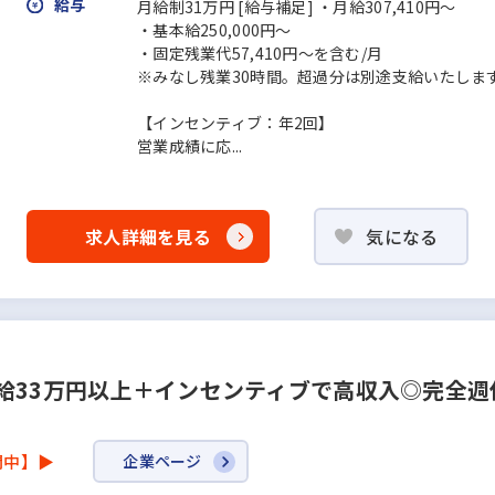
給与
月給制31万円 [給与補足] ・月給307,410円～
・基本給250,000円～
・固定残業代57,410円～を含む/月
※みなし残業30時間。超過分は別途支給いたしま
【インセンティブ：年2回】
営業成績に応...
求人詳細を見る
気になる
給33万円以上＋インセンティブで高収入◎完全週休
開中】▶
企業ページ