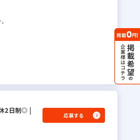
す。
2日制◎ |
応募する