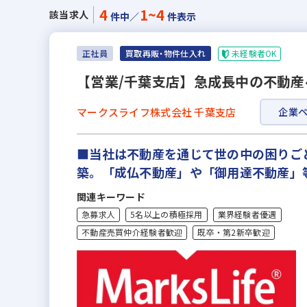
4
1~4
該当求人
件中／
件表示
未経験者OK
正社員
買取再販・物件仕入れ
【営業/千葉支店】急成長中の不動産
マークスライフ株式会社 千葉支店
企業
■当社は不動産を通じて世の中の困りご
築。「成仏不動産」や「御用達不動産」
関連キーワード
急募求人
5名以上の積極採用
業界経験者優遇
不動産売買仲介経験者歓迎
既卒・第2新卒歓迎