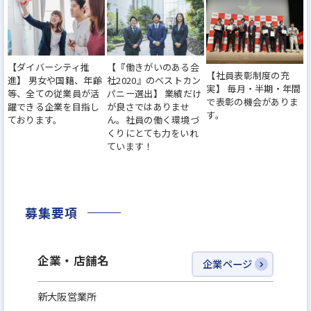
きる。
【理由3】
【ダイバーシティ推
【『働きがいのある会
住宅供給数日本一に向け業績右肩上がり=キャリアア
【社員表彰制度の充
進】 男女や国籍、年齢
社2020』のベストカン
ップを目指しやすい
実】 毎月・半期・年間
等、全ての従業員が活
パニー選出】 業績だけ
で表彰の機会がありま
躍できる企業を目指し
が良さではありませ
東証プライム市場上場企業で現在も業績は右肩上が
す。
ております。
ん。社員の働く環境づ
り、弊社が目指している住宅供給数日本No.1に向
くりにとても力をいれ
ています！
け、今のところ達成可能ペース。あと5年以内でNo.1
になります。拡大中の弊社は、業績拡大ペースに比べ
て幹部候補の社員が足りていません。30代で部長ク
募集要項
ラスはもちろん、役員も十分目指せます。上場企業
の幹部になれるチャンスのある企業はそう多くはな
いはず。
企業・店舗名
企業ページ
新大阪営業所
■業務のやりがい：