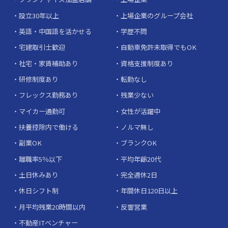
設立30年以上
上場企業のグループ会社
英語・中国語を活かせる
学歴不問
宅建取引士歓迎
自動車免許未取得でもOK
社宅・家賃補助あり
資格支援制度あり
研修制度あり
転勤なし
フレックス勤務あり
残業少ない
マイカー通勤可
女性が活躍中
扶養控除内で働ける
ノルマ無し
副業OK
ブランクOK
離職率5％以下
平均年齢20代
土日休みあり
完全週休2日
休日シフト制
年間休日120日以上
月平均残業20時間以内
反響営業
不動産ITベンチャー