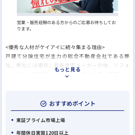
営業・販売経験のある方からのご応募お待ちしてお
ります。
<優秀な人材がケイアイに続々集まる理由>
戸建て分譲住宅が主力の総合不動産会社である弊
社。弊社には現在、有名住宅メーカーの他、リフォ
もっと見る
ーム会社、工務店など様々な企業から多く転職して
来ていただいています。その主な理由は3つ。
【理由1】
おすすめポイント
離職率は業界平均の半分以下!業務効率化・休暇制
度・残業削減がその秘訣
東証プライム市場上場
弊社は、高い有休消化率、休暇制度の充実によって、
年間休日実質120日以上