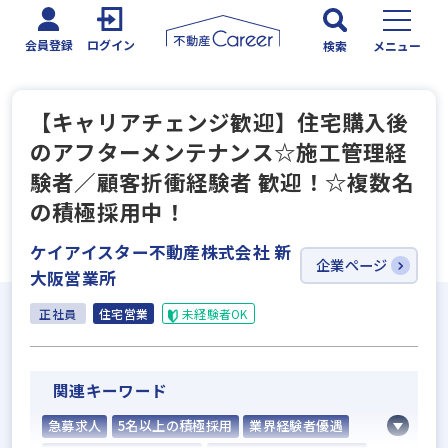
会員登録
ログイン
検索
メニュー
【キャリアチェンジ歓迎】住宅購入後
のアフターメンテナンス☆施工管理経
験者／顧客折衝経験者 歓迎！☆複数名
の積極採用中！
ケイアイスター不動産株式会社 新
企業ページ
大阪営業所
正社員
住宅営業
未経験者OK
関連キーワード
急募求人
5名以上の積極採用
業界経験者優遇