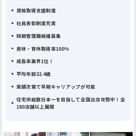
積極的に休んでいただける体制になっています。ま
資格取得支援制度
た、残業時間は月平均20時間(1日平均1時間程度)。
業界の離職率が20%を超える中、弊社は10%程度ま
社員表彰制度充実
で抑えられています。
時期管理職候補募集
それらの実績が評価されて、『働きがいのある会
社』のベストカンパニーにも選出されました!
産休・育休取得率100％
成長率業界1位！
【理由2】
平均年齢32.4歳
役割分担制をしているので自分の業務に集中出来
る！
実績次第で早期キャリアップが可能
施工監督は「現場管理・検査」、設計職は「間取り
住宅供給数日本一を目指して全国出店攻勢中！全
プラン作成修正・建築確認申請等」、その他「土木
180店舗以上展開
管理業務」、「購買・見積・発注業務」、「引き渡
し後の対応」、「職人探し」などの業務は全て担当
部署に任せるのが基本なので、自身の業務に集中で