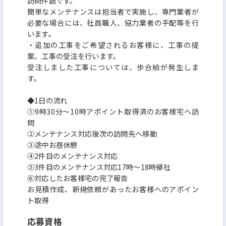
訪問件数です。
簡単なメンテナンスは担当者で実施し、専門業者が
必要な場合には、社員職人、協力業者の手配等を行
います。
・追加の工事をご希望されるお客様に、工事の提
案、工事の受注を行います。
受注しました工事については、歩合給が発生しま
す。
◆1日の流れ
①9時30分～10時アポイント取得済のお客様宅へ訪
問
②メンテナンス対応後次の訪問先へ移動
③途中お昼休憩
④2件目のメンテナンス対応
⑤3件目のメンテナンス対応17時～18時帰社
⑥対応したお客様宅の完了報告
お見積作成、新規依頼があったお客様へのアポイン
ト取得
応募資格