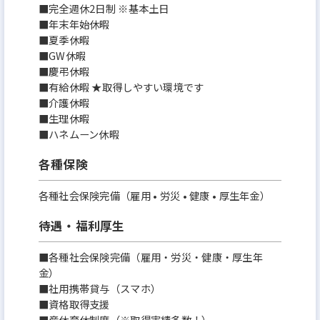
■完全週休2日制 ※基本土日
■年末年始休暇
■夏季休暇
■GW休暇
■慶弔休暇
■有給休暇 ★取得しやすい環境です
■介護休暇
■生理休暇
■ハネムーン休暇
各種保険
各種社会保険完備（雇用 • 労災 • 健康 • 厚生年金）
待遇・福利厚生
■各種社会保険完備（雇用・労災・健康・厚生年
金）
■社用携帯貸与（スマホ）
■資格取得支援
■産休育休制度（※取得実績多数！）