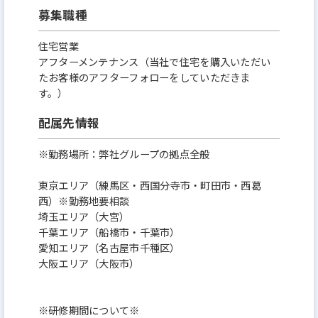
完全実力主義のため、年齢・社歴・性別等に関わら
募集職種
ず評価してもらえる環境と、仕事を任せてもらえる風
住宅営業
土がある為、キャリアアップ形成のしやすい環境で
アフターメンテナンス（当社で住宅を購入いただい
す。
たお客様のアフターフォローをしていただきま
す。）
■弊社の強み：
配属先情報
多様化するニーズやライフスタイル、エリアの特性
※勤務場所：弊社グループの拠点全般
に合った、オリジナリティとクオリティを追求した
住まいづくりを実現しています。また「社内責任一貫
東京エリア（練馬区・西国分寺市・町田市・西葛
体制」で 用地の取得／開発／設計／施工／販売とい
西）※勤務地要相談
埼玉エリア（大宮）
う住まいづくりのプロセスに加えて、アフターサー
千葉エリア（船橋市・千葉市）
ビス／リフォーム／買取りなど、住んだ後も責任を
愛知エリア（名古屋市千種区）
大阪エリア（大阪市）
持ってフォローすることで顧客にきめ細やかで迅速
な対応を可能にしています。「社内責任一貫体制」
は、メイドイン・ケイアイを成す同社のアドバンテ
※研修期間について※