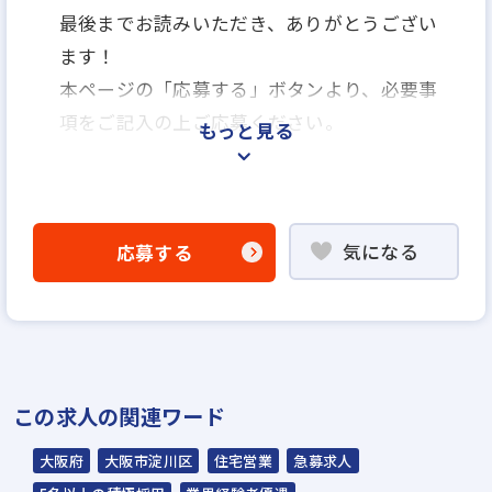
最後までお読みいただき、ありがとうござい
ます！
本ページの「応募する」ボタンより、必要事
項をご記入の上ご応募ください。
もっと見る
＜選考プロセス＞
「応募する」よりエントリー
気になる
応募する
▼
WEB応募書類による書類選考
▼
面接（1回～数回）
▼
この求人の関連ワード
内定
大阪府
大阪市淀川区
住宅営業
急募求人
☆ご応募から内定までは3～4週間を予定。