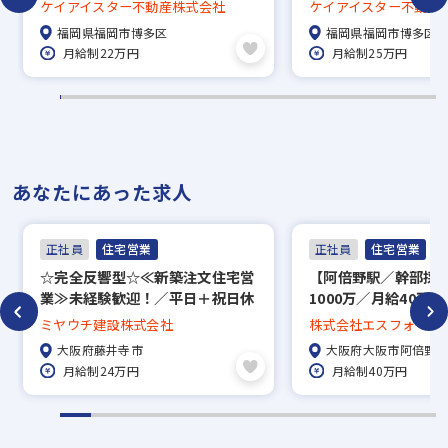
ライム市場上場企業／年間休日
休日120日／インセ
ケイアイスター不動産株式会社
ケイアイスター不動産
115日／福利厚生充実◎
福岡県福岡市博多区
福岡県福岡市博多区
月給制22万円
月給制25万円
あなたにあった求人
正社員
住宅営業
正社員
住宅営業
☆完全反響型☆≪新築注文住宅営
【阿倍野駅／幹部採
業≫未経験歓迎！／平日＋祝日休
1000万／月給40万
み／資格取得支援あり／マイカー
ティブ／完全週休2日
ミヤウチ建設株式会社
株式会社エスフォーラ
通勤OK
売・用地仕入れ、お
大阪府藤井寺市
大阪府大阪市阿倍野
す。
月給制24万円
月給制40万円