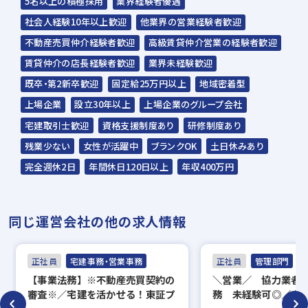
5名以上の積極採用
業界経験者優遇
☆入社時期は相談に応じます。現在、在職中
社会人経験10年以上歓迎
他業界の営業経験者歓迎
の方も積極的にご応募ください。
不動産売買仲介経験者歓迎
高級賃貸仲介営業の経験者歓迎
☆応募の秘密は厳守いたします。
賃貸仲介の店長経験者歓迎
業界未経験歓迎
既卒・第2新卒歓迎
固定給25万円以上
地域密着型
関わる人すべてが豊か
2023年 第17回 キッ
2023年 第17回 キッ
上場企業
設立30年以上
上場企業のグループ会社
で楽しく快適に暮らせ
ズデザイン賞 受賞！
ズデザイン賞 受賞！
る社会を目指していま
「みんなの交差庭（こ
「小路の小町
宅建取引士歓迎
資格支援制度あり
研修制度あり
す。
うさてい）」
komichi no Komachi」
残業少ない
女性が活躍中
ブランクOK
土日休みあり
完全週休2日
年間休日120日以上
年収400万円
同じ運営会社の他の求人情報
正社員
宅建事務・営業事務
正社員
管理部門
【事業法務】※不動産売買契約の
＼営業／ 協力業者
審査※／宅建を活かせる！東証プ
務 未経験可◎／土