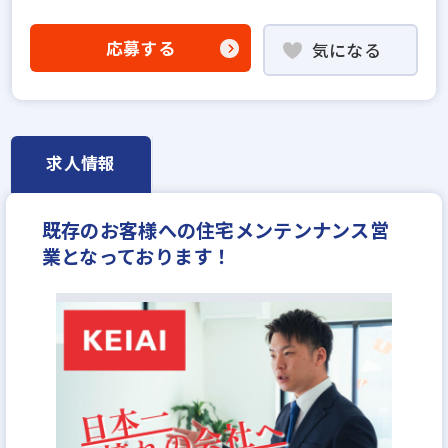
社会人経験10年以上歓迎
他業界の営業経験者歓迎
不動産売買仲介経験者歓迎
応募する
気になる
高級賃貸仲介営業の経験者歓迎
賃貸仲介の店長経験者歓迎
業界未経験歓迎
既卒・第2新卒歓迎
固定給25万円以上
地域密着型
上場企業
設立30年以上
上場企業のグループ会社
求人情報
宅建取引士歓迎
資格支援制度あり
研修制度あり
残業少ない
女性が活躍中
ブランクOK
既存のお客様への住宅メンテンナンス営
土日休みあり
完全週休2日
年間休日120日以上
業となっております！
年収400万円