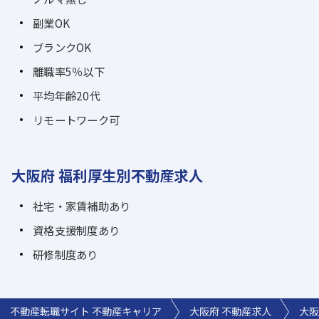
副業OK
ブランクOK
離職率5％以下
平均年齢20代
リモートワーク可
大阪府 福利厚生別不動産求人
社宅・家賃補助あり
資格支援制度あり
研修制度あり
不動産転職サイト 不動産キャリア
大阪府 不動産求人
大阪