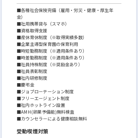
■各種社会保険完備（雇用・労災・健康・厚生年
金）
■社用携帯貸与（スマホ）
■資格取得支援
■産休育休制度（※取得実績多数）
■企業主導型保育園の保育利用
■時短勤務制度（※適用条件あり）
■時差勤務制度（※適用条件あり）
■社員持株制度（※奨励金あり）
■社員表彰制度
■社内研修制度
■慶弔金
■ジョブローテーション制度
■フリーエージェント制度
■社内ホットライン設置
■AMH(卵巣予備能)無料検査
■カウンセラーによる健康相談無料
受動喫煙対策