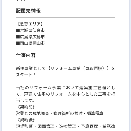
住宅供給数日本一に向け業績右肩上がり=キャリアア
配属先情報
ップを目指しやすい
東証プライム市場上場企業で現在も業績は右肩上が
【急募エリア】
り、弊社が目指している住宅供給数日本No.1に向
■宮城県仙台市
■広島県広島市
け、今のところ達成可能ペース。あと6年以内でNo.1
■岡山県岡山市
が達成出来ます。拡大中の弊社は、業績拡大ペースに
仕事内容
比べて幹部候補の社員が足りていません。30代で部
長クラスはもちろん、役員も十分目指せます。上場
新規事業として【リフォーム事業（買取再販）】を
企業の幹部になれるチャンスのある企業はそう多く
スタート！
はないはず。
当社のリフォーム事業において建築施工管理とし
て、戸建て住宅のリフォームを中心とした工事を担
■業務のやりがい：
当します。
《契約前》
完全実力主義のため、年齢・社歴・性別等に関わら
営業との現地調査・修理箇所の検討・概算積算
ず評価してもらえる環境と、仕事を任せてもらえる風
《契約後》
現場監督・図面管理・進捗管理・予算管理・業務改
土がある為、キャリアアップ形成のしやすい環境で