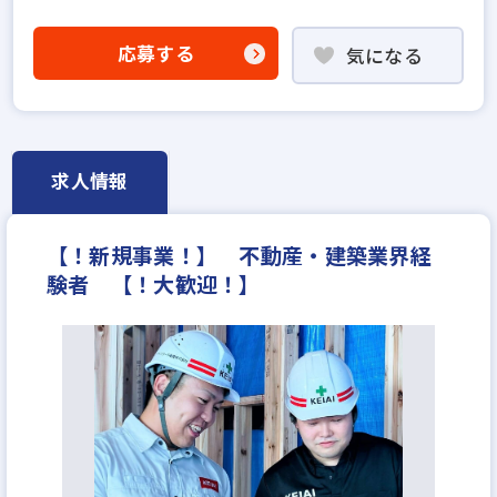
社会人経験10年以上歓迎
既卒・第2新卒歓迎
年俸制
固定給25万円以上
地域密着型
上場企業
応募する
気になる
設立30年以上
上場企業のグループ会社
学歴不問
宅建取引士歓迎
資格支援制度あり
研修制度あり
残業少ない
女性が活躍中
土日休みあり
完全週休2日
年間休日120日以上
年収300万円
求人情報
月給25万円
【！新規事業！】 不動産・建築業界経
験者 【！大歓迎！】