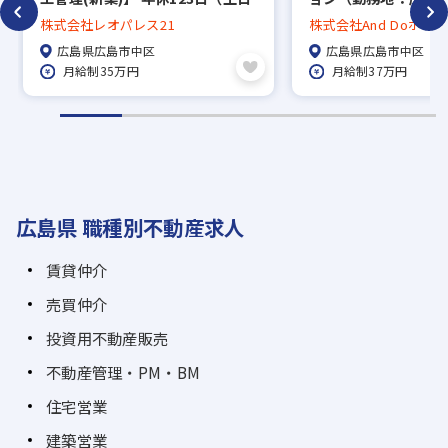
祝休）/福利厚生充実◎/プライム
し働き方改革を進め
株式会社レオパレス21
株式会社And Doホー
市場
／資格手当有！1級建
広島県広島市中区
広島県広島市中区
技士2万円、他
月給制35万円
月給制37万円
広島県 職種別不動産求人
賃貸仲介
売買仲介
投資用不動産販売
不動産管理・PM・BM
住宅営業
建築営業