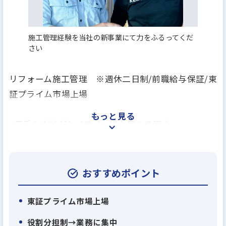
施工管理経験を当社の新事業にて力をふるってくだ
さい
リフォーム施工管理 ※週休二日制/前職給与保証/東
証プライム市場上場
もっと見る
<優秀な人材がケイアイに続々集まる理由>
戸建て分譲住宅が主力の総合不動産会社である当
社。当社には現在、有名住宅メーカーの他、リフォ
ーム会社、工務店など様々な企業から多く転職して
おすすめポイント
来ていただいています。その主な理由は3つ。
東証プライム市場上場
【理由1】
役割分担制→業務に集中