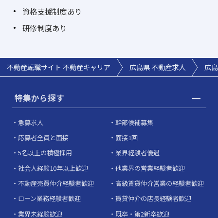
資格支援制度あり
研修制度あり
不動産転職サイト 不動産キャリア
広島県 不動産求人
広島
特集から探す
急募求人
幹部候補募集
応募者全員と面接
面接1回
5名以上の積極採用
業界経験者優遇
社会人経験10年以上歓迎
他業界の営業経験者歓迎
不動産売買仲介経験者歓迎
高級賃貸仲介営業の経験者歓迎
ローン業務経験者歓迎
賃貸仲介の店長経験者歓迎
業界未経験歓迎
既卒・第2新卒歓迎