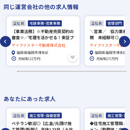
く、品質やお値段にも
同じ運営会社の他の求人情報
こだわっております。
正社員
宅建事務・営業事務
正社員
管理部門
【事業法務】※不動産売買契約の
＼営業／ 協力業者
審査※／宅建を活かせる！東証プ
務 未経験可◎／土
ライム市場上場企業／年間休日
休日120日／インセ
ケイアイスター不動産株式会社
ケイアイスター不動産
115日／福利厚生充実◎
福岡県福岡市博多区
福岡県福岡市博多区
月給制22万円
月給制25万円
あなたにあった求人
正社員
施工管理・設備管理
正社員
施工管理・設
ベテラン歓迎◎【広島/元請け施
◆住宅施工管理職／
工管理(新築)】 年休123日（土日
ョン（勤務地：広島）