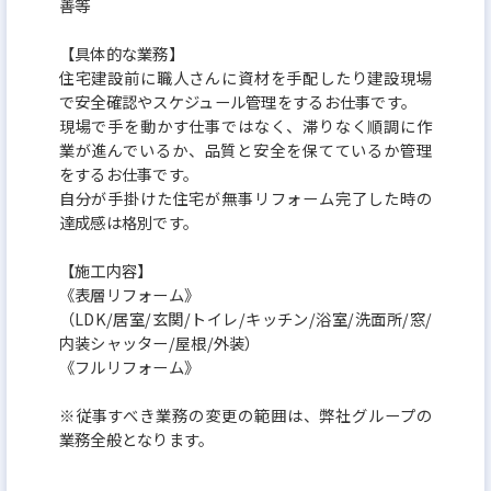
善等
す。
【具体的な業務】
住宅建設前に職人さんに資材を手配したり建設現場
■弊社の強み：
で安全確認やスケジュール管理をするお仕事です。
多様化するニーズやライフスタイル、エリアの特性
現場で手を動かす仕事ではなく、滞りなく順調に作
に合った、オリジナリティとクオリティを追求した
業が進んでいるか、品質と安全を保てているか管理
をするお仕事です。
住まいづくりを実現しています。また「社内責任一貫
自分が手掛けた住宅が無事リフォーム完了した時の
体制」で 用地の取得／開発／設計／施工／販売とい
達成感は格別です。
う住まいづくりのプロセスに加えて、アフターサー
【施工内容】
ビス／リフォーム／買取りなど、住んだ後も責任を
《表層リフォーム》
持ってフォローすることで顧客にきめ細やかで迅速
（LDK/居室/玄関/トイレ/キッチン/浴室/洗面所/窓/
内装シャッター/屋根/外装）
な対応を可能にしています。「社内責任一貫体制」
《フルリフォーム》
は、メイドイン・ケイアイを成す同社のアドバンテ
ージです。
※従事すべき業務の変更の範囲は、弊社グループの
業務全般となります。