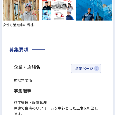
取りプラン作成修正・建築確認申請等」、「土木管
理業務」、「購買・見積・発注業務」、「引き渡し
後の対応」、「職人探し」などの業務は全て担当部
女性も活躍中の当社。
署に任せるのが基本。また、スマホやタブレットな
どを駆使してペーパレス化を進めているため、普通
であれば都度、現場に行かなきゃいけない場面で
も、ケイアイグループの場合は行かなくて済むことも
募集要項
多いです。面倒な事務作業も他社に比べて少なくて済
みます。実際、事務作業は業務の2割程度です。だか
企業・店舗名
企業ページ
ら残業しすぎない。
また、外注先(約3,000社)の協力業者様は弊社をよく
広島営業所
知る職人さんたちが多いので、連携が取りやすく、
募集職種
業務遂行がしやすい環境です。
施工管理・設備管理
戸建て住宅のリフォームを中心とした工事を担当し
【理由3】
ます。