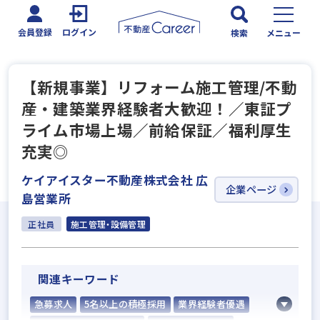
会員登録
ログイン
検索
メニュー
【新規事業】リフォーム施工管理/不動
産・建築業界経験者大歓迎！／東証プ
ライム市場上場／前給保証／福利厚生
充実◎
ケイアイスター不動産株式会社 広
企業ページ
島営業所
正社員
施工管理・設備管理
関連キーワード
急募求人
5名以上の積極採用
業界経験者優遇