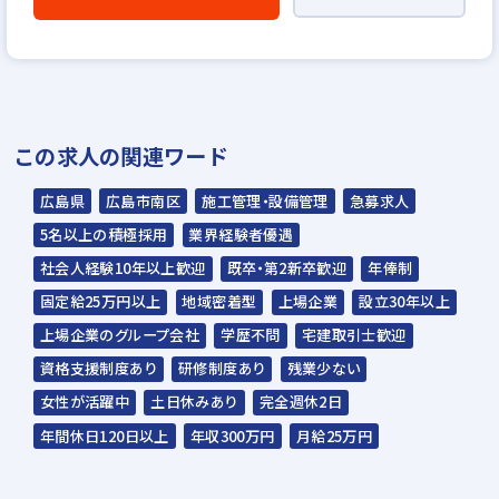
WEB応募書類による書類選考
▼
面接（1回～数回）◆人間性、人柄重視の採
用を行います◆
この求人の関連ワード
▼
内定
広島県
広島市南区
施工管理・設備管理
急募求人
5名以上の積極採用
業界経験者優遇
☆ご応募から内定までは3～4週間を予定。
社会人経験10年以上歓迎
既卒・第2新卒歓迎
年俸制
☆入社時期は相談に応じます。現在、在職中
固定給25万円以上
地域密着型
上場企業
設立30年以上
の方も積極的にご応募ください。
上場企業のグループ会社
学歴不問
宅建取引士歓迎
☆応募の秘密は厳守いたします。
資格支援制度あり
研修制度あり
残業少ない
女性が活躍中
土日休みあり
完全週休2日
グッドデザイン賞・キ
2023年 第17回 キッ
2023年 第17回 キッ
年間休日120日以上
年収300万円
月給25万円
ッズ賞などの受賞をし
ズデザイン賞 受賞！
ズデザイン賞 受賞！
ているケイアイの住
「小路の小町
「みんなの交差庭（こ
宅。 デザインだけでな
komichi no Komachi」
うさてい）」