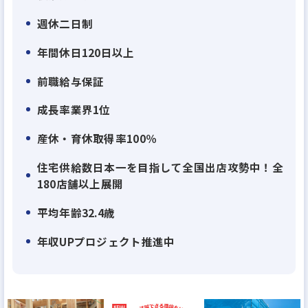
離職率は業界平均の半分以下!業務効率化・休暇制
週休二日制
度・残業削減がその秘訣
弊社は、週休2日はもちろん、高い有休消化率、リフ
年間休日120日以上
レッシュ休暇など休暇制度の充実によって、積極的に
前職給与保証
休んでいただける体制になっています。また、残業時
間は月平均20時間(1日平均1時間程度)。業界の離職
成長率業界1位
率が20%を超える中、弊社は10%程度まで抑えられ
産休・育休取得率100％
ています。
住宅供給数日本一を目指して全国出店攻勢中！全
それらの実績が評価されて、『働きがいのある会
180店舗以上展開
社』のベストカンパニーにも選出されました!
平均年齢32.4歳
【理由2】
年収UPプロジェクト推進中
役割分担制をしているので自分の業務に集中出来
る！
施工監督は「現場管理・検査」の業務が中心、「間