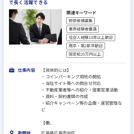
で長く活躍できる
関連キーワード
幹部候補募集
業界経験者優遇
社会人経験10年以上歓迎
既卒・第2新卒歓迎
固定給25万円以上
仕事内容
【具体的には】
・コインパーキング用地の開拓
・当社サイト等への問合せ対応
・不動産業者等への紹介・提案営業活動
・資料・契約書類の作成
・紹介キャンペーン等の企画・運営管理な
ど
【働...
勤務地
広島県広島市中区