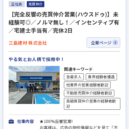
正社員
売買仲介
【完全反響の売買仲介営業(ハウスドゥ)】未
経験可◎／ノルマ無し！／インセンティブ有
／宅建士手当有／完休2日
三島建材 株式会社
企業ページ
やる気とお人柄で採用中！
関連キーワード
急募求人
業界経験者優遇
他業界の営業経験者歓迎
不動産売買仲介経験者歓迎
高級賃貸仲介営業の経験者歓
迎
仕事内容
★100%反響営業!
お客様は、広告の物件情報などを見て「不