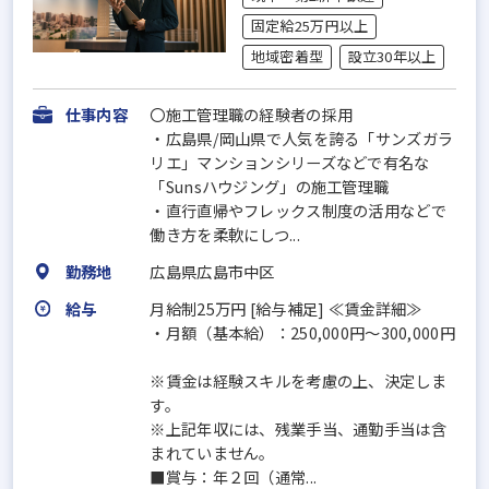
固定給25万円以上
地域密着型
設立30年以上
仕事内容
〇施工管理職の経験者の採用
・広島県/岡山県で人気を誇る「サンズガラ
リエ」マンションシリーズなどで有名な
「Sunsハウジング」の施工管理職
・直行直帰やフレックス制度の活用などで
働き方を柔軟にしつ...
勤務地
広島県広島市中区
給与
月給制25万円 [給与補足] ≪賃金詳細≫
・月額（基本給）：250,000円～300,000円
※賃金は経験スキルを考慮の上、決定しま
す。
※上記年収には、残業手当、通勤手当は含
まれていません。
■賞与：年２回（通常...