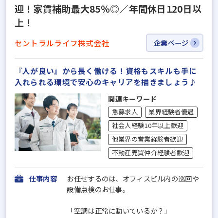
迎！家賃補助最大85％◎／年間休日120日以
上！
セントラルライフ株式会社
企業ページ
『人が良い』から長く働ける！資格もスキルも手に
入れられる環境で安心のキャリアを描きましょう♪
関連キーワード
急募求人
業界経験者優遇
社会人経験10年以上歓迎
他業界の営業経験者歓迎
不動産売買仲介経験者歓迎
仕事内容
お任せするのは、オフィスビル内の巡回や
設備点検のお仕事。
「空調は正常に動いているか？」