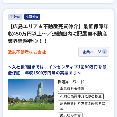
正社員
売買仲介
【広島エリア★不動産売買仲介】最低保障年
収450万円以上～／通勤圏内に配属■不動産
業界経験者◎！！
近鉄不動産株式会社
企業ページ
～入社後3回までは、インセンティブ1回80万円を最
低保証／年収1500万円等の実績あり～
関連キーワード
業界経験者優遇
不動産売買仲介経験者歓迎
高級賃貸仲介営業の経験者歓
迎
成果給が充実