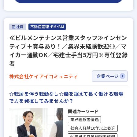
正社員
不動産管理・PM・BM
≪ビルメンテナンス営業スタッフ≫インセン
ティブ＋賞与あり！／業界未経験歓迎◎／マ
イカー通勤OK／宅建士手当5万円※専任登録
者
株式会社ケイアイコミュニティ
企業ページ
☆転居を伴う転勤なし☆腰を据えて長く働ける環境
で力を発揮してみませんか？
関連キーワード
業界経験者優遇
社会人経験10年以上歓迎
他業界の営業経験者歓迎