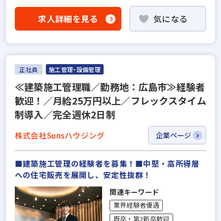
求人詳細を見る
気になる
正社員
施工管理・設備管理
≪建築施工管理職／勤務地：広島市≫経験者
歓迎！／月給25万円以上／フレックスタイム
制導入／完全週休2日制
株式会社Sunsハウジング
企業ページ
■建築施工管理の経験者を募集！■中堅・高所得層
への住宅販売を展開し、安定性抜群！
関連キーワード
業界経験者優遇
既卒・第2新卒歓迎