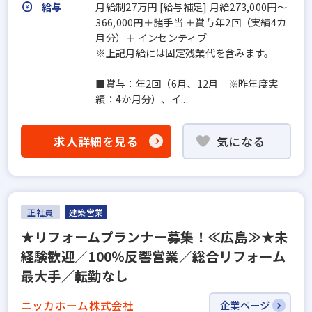
給与
月給制27万円 [給与補足] 月給273,000円～
366,000円＋諸手当 ＋賞与年2回（実績4カ
月分）＋ インセンティブ
※上記月給には固定残業代を含みます。
■賞与：年2回（6月、12月 ※昨年度実
績：4か月分）、イ...
求人詳細を見る
気になる
正社員
建築営業
★リフォームプランナー募集！≪広島≫★未
経験歓迎／100％反響営業／総合リフォーム
最大手／転勤なし
ニッカホーム株式会社
企業ページ