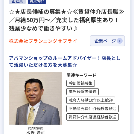
正社員
賃貸仲介
☆★店長候補の募集★☆≪賃貸仲介店長職≫
／月給50万円～／充実した福利厚生あり！
残業少なめで働きやすい♪
株式会社プランニングサプライ
企業ページ
アパマンショップのルームアドバイザー！店長とし
て活躍いただける方を大募集☆
関連キーワード
幹部候補募集
業界経験者優遇
社会人経験10年以上歓迎
不動産売買仲介経験者歓迎
賃貸仲介の店長経験者歓迎