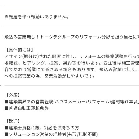
※転居を伴う転勤はありません。
飛込み営業無し！トータテグループのリフォーム分野を担う当社に
【具体的には】
アサイン(振分け)された顧客に対し、リフォームの提案活動を行っ
地確認、ヒアリング、提案、契約等を行います。受注後は施工管
容であれば営業にて巻き取る場合もあります。飛込み営業は無く
への提案営業の為、営業活動がしやすいです。
【必須】
■建築業界での営業経験(ハウスメーカー/リフォーム/建材等)1年以
■普通自動車運転免許
【歓迎】
■建築士資格(1級、2級)をお持ちの方
■ソリューション営業の経験者(有形/無形不問)