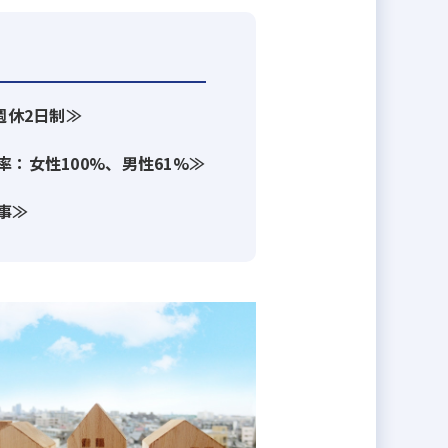
週休2日制≫
：女性100%、男性61%≫
事≫