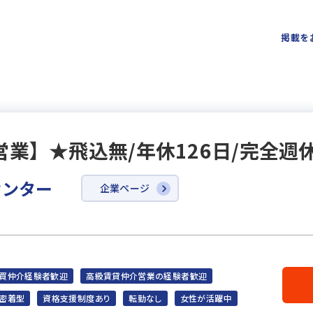
掲載を
業】★飛込無/年休126日/完全週休
センター
企業ページ
買仲介経験者歓迎
高級賃貸仲介営業の経験者歓迎
密着型
資格支援制度あり
転勤なし
女性が活躍中