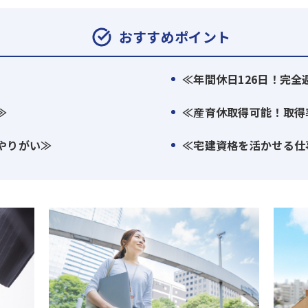
おすすめポイント
≪年間休日126日！完全
≫
≪産育休取得可能！取得率
やりがい≫
≪宅建資格を活かせる仕