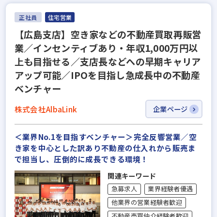
正社員
住宅営業
【広島支店】空き家などの不動産買取再販営
業／インセンティブあり・年収1,000万円以
上も目指せる／支店長などへの早期キャリア
アップ可能／IPOを目指し急成長中の不動産
ベンチャー
株式会社AlbaLink
企業ページ
＜業界No.1を目指すベンチャー＞完全反響営業／空
き家を中心とした訳あり不動産の仕入れから販売ま
で担当し、圧倒的に成長できる環境！
関連キーワード
急募求人
業界経験者優遇
他業界の営業経験者歓迎
不動産売買仲介経験者歓迎