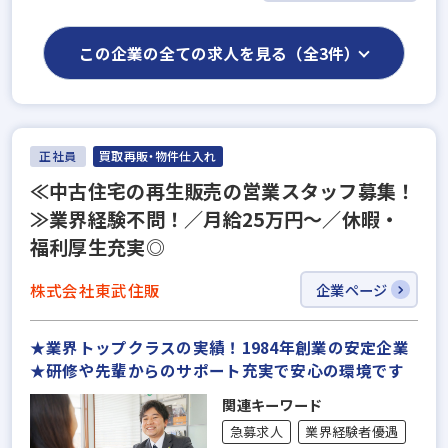
この企業の全ての求人を見る（全3件）
正社員
買取再販・物件仕入れ
≪中古住宅の再生販売の営業スタッフ募集！
≫業界経験不問！／月給25万円～／休暇・
福利厚生充実◎
株式会社東武住販
企業ページ
★業界トップクラスの実績！1984年創業の安定企業
★研修や先輩からのサポート充実で安心の環境です
関連キーワード
急募求人
業界経験者優遇