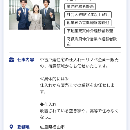
業界経験者優遇
社会人経験10年以上歓迎
他業界の営業経験者歓迎
不動産売買仲介経験者歓迎
高級賃貸仲介営業の経験者歓
迎
仕事内容
中古戸建住宅の仕入れ～リノベ企画～販売
の、得意領域からお任せいたします。
≪具体的には≫
仕入れから販売までの業務をお任せしま
す。
◆仕入れ
放置されている空き家や、高齢で住めなく
なっ...
勤務地
広島県福山市