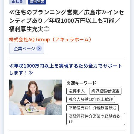
正社員
住宅営業
≪住宅のプランニング営業／広島市≫インセ
ンティブあり／年収1000万円以上も可能／
福利厚生充実◎
株式会社AQ Group（アキュラホーム）
企業ページ
≪年収1000万円以上を実現するため全力でサポート
します！≫
関連キーワード
急募求人
業界経験者優遇
社会人経験10年以上歓迎
不動産売買仲介経験者歓迎
高級賃貸仲介営業の経験者歓
迎