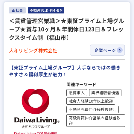
正社員
不動産管理・PM・BM
＜賃貸管理営業職＞★東証プライム上場グル
ープ★賞与10ヶ月＆年間休日123日＆フレッ
クスタイム制〔福山市〕
大和リビング株式会社
企業ページ
【東証プライム上場グループ】大手ならではの働き
やすさ＆福利厚⽣が魅力！
関連キーワード
急募求人
業界経験者優遇
社会人経験10年以上歓迎
不動産売買仲介経験者歓迎
高級賃貸仲介営業の経験者歓
迎