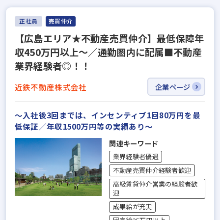
正社員
売買仲介
【広島エリア★不動産売買仲介】最低保障年
収450万円以上～／通勤圏内に配属■不動産
業界経験者◎！！
近鉄不動産株式会社
企業ページ
～入社後3回までは、インセンティブ1回80万円を最
低保証／年収1500万円等の実績あり～
関連キーワード
業界経験者優遇
不動産売買仲介経験者歓迎
高級賃貸仲介営業の経験者歓
迎
成果給が充実