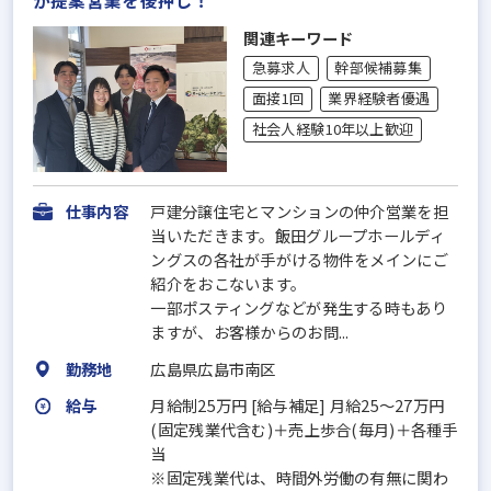
が提案営業を後押し！
関連キーワード
急募求人
幹部候補募集
面接1回
業界経験者優遇
社会人経験10年以上歓迎
仕事内容
戸建分譲住宅とマンションの仲介営業を担
当いただきます。飯田グループホールディ
ングスの各社が手がける物件をメインにご
紹介をおこないます。
一部ポスティングなどが発生する時もあり
ますが、お客様からのお問...
勤務地
広島県広島市南区
給与
月給制25万円 [給与補足] 月給25～27万円
(固定残業代含む)＋売上歩合(毎月)＋各種手
当
※固定残業代は、時間外労働の有無に関わ