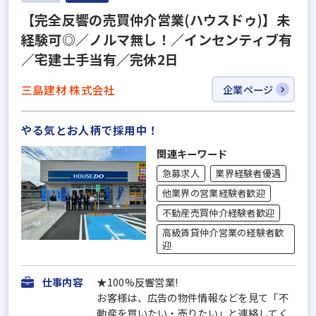
【完全反響の売買仲介営業(ハウスドゥ)】未
経験可◎／ノルマ無し！／インセンティブ有
／宅建士手当有／完休2日
三島建材 株式会社
企業ページ
やる気とお人柄で採用中！
関連キーワード
急募求人
業界経験者優遇
他業界の営業経験者歓迎
不動産売買仲介経験者歓迎
高級賃貸仲介営業の経験者歓
迎
仕事内容
★100%反響営業!
お客様は、広告の物件情報などを見て「不
動産を買いたい・売りたい」と連絡してく