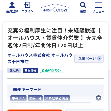
会員登録
ログイン
検索
メニュー
充実の福利厚生に注目！未経験歓迎【
オールハウス・賃貸仲介営業 】★完全
週休2日制/年間休日120日以上
オールハウス株式会社 オールハウ
企業ページ
ス十日市店
正社員
売買仲介
未経験者OK
関連キーワード
急募求人
面接1回
業界経験者優遇
社会人経験10年以上歓迎
他業界の営業経験者歓迎