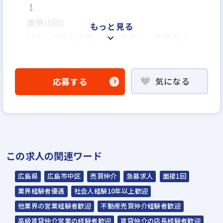
↓
面接(1回)
もっと見る
リラックスして臨んでください。不安なこ
と、気になることなどがあれば、遠慮なくご
質問ください。
気になる
応募する
↓
内定
入社日はご相談に応じます。
この求人の関連ワード
広島県
広島市中区
売買仲介
急募求人
面接1回
業界経験者優遇
社会人経験10年以上歓迎
他業界の営業経験者歓迎
不動産売買仲介経験者歓迎
高級賃貸仲介営業の経験者歓迎
賃貸仲介の店長経験者歓迎