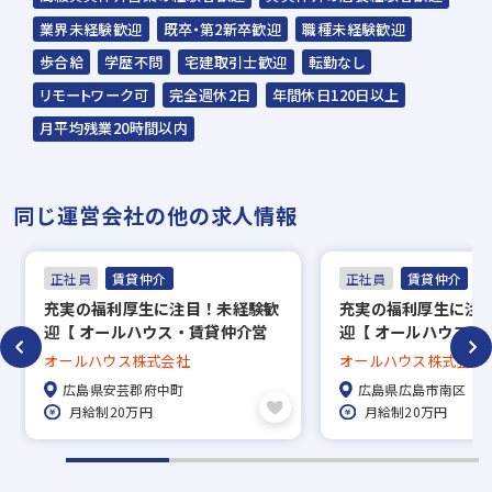
業界未経験歓迎
既卒・第2新卒歓迎
職種未経験歓迎
歩合給
学歴不問
宅建取引士歓迎
転勤なし
リモートワーク可
完全週休2日
年間休日120日以上
月平均残業20時間以内
同じ運営会社の他の求人情報
正社員
賃貸仲介
正社員
賃貸仲介
充実の福利厚生に注目！未経験歓
充実の福利厚生に注
迎【 オールハウス・賃貸仲介営
迎【 オールハウス・
業 】★完全週休2日制/年間休日
業 】★完全週休2日
オールハウス株式会社
オールハウス株式会社
120日以上
120日以上
広島県安芸郡府中町
広島県広島市南区
月給制20万円
月給制20万円