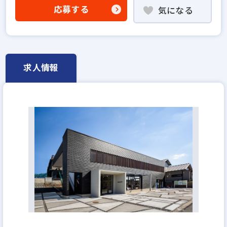
不動産売買仲介経験者歓迎
応募する
気になる
高級賃貸仲介営業の経験者歓迎
賃貸仲介の店長経験者歓迎
業界未経験歓迎
既卒・第2新卒歓迎
職種未経験歓迎
歩合給
学歴不問
宅建取引士歓迎
転勤なし
求人情報
リモートワーク可
完全週休2日
年間休日120日以上
月平均残業20時間以内