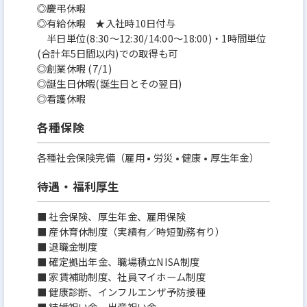
◎慶弔休暇
◎有給休暇 ★入社時10日付与
半日単位(8:30～12:30/14:00～18:00)・1時間単位
(合計年5日間以内)での取得も可
◎創業休暇 (7/1)
◎誕生日休暇(誕生日とその翌日)
◎看護休暇
各種保険
各種社会保険完備（雇用 • 労災 • 健康 • 厚生年金）
待遇・福利厚生
■ 社会保険、厚生年金、雇用保険
■ 産休育休制度（実績有／時短勤務有り）
■ 退職金制度
■ 確定拠出年金、職場積立NISA制度
■ 家賃補助制度、社員マイホーム制度
■ 健康診断、インフルエンザ予防接種
■ 結婚祝い金、出産祝い金