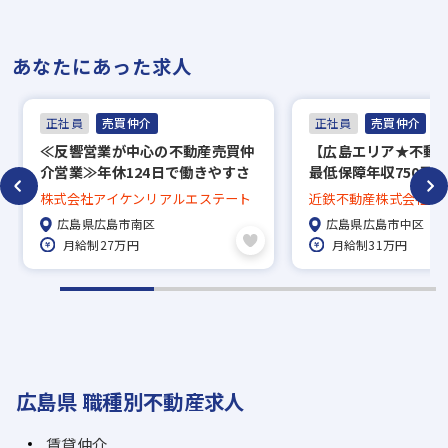
あなたにあった求人
正社員
売買仲介
正社員
売買仲介
≪反響営業が中心の不動産売買仲
【広島エリア★不動
介営業≫年休124日で働きやすさ
最低保障年収750万
◎／業界経験不問／年収450万円
1回あたり195万円
株式会社アイケンリアルエステート
近鉄不動産株式会社
～／各種手当充実
配属★事業拡大の先
広島県広島市南区
広島県広島市中区
月給制27万円
月給制31万円
広島県 職種別不動産求人
賃貸仲介