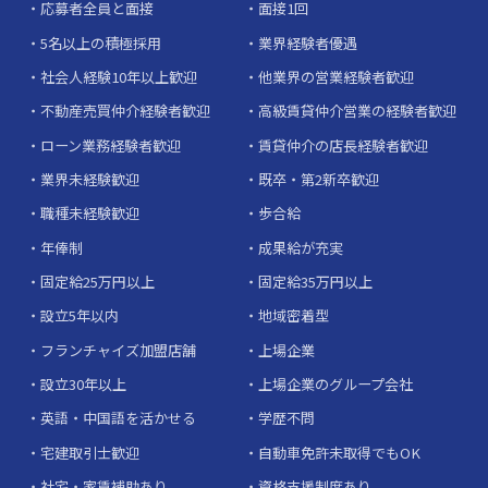
応募者全員と面接
面接1回
5名以上の積極採用
業界経験者優遇
社会人経験10年以上歓迎
他業界の営業経験者歓迎
不動産売買仲介経験者歓迎
高級賃貸仲介営業の経験者歓迎
ローン業務経験者歓迎
賃貸仲介の店長経験者歓迎
業界未経験歓迎
既卒・第2新卒歓迎
職種未経験歓迎
歩合給
年俸制
成果給が充実
固定給25万円以上
固定給35万円以上
設立5年以内
地域密着型
フランチャイズ加盟店舗
上場企業
設立30年以上
上場企業のグループ会社
英語・中国語を活かせる
学歴不問
宅建取引士歓迎
自動車免許未取得でもOK
社宅・家賃補助あり
資格支援制度あり