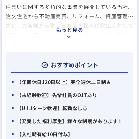
住まいに関する多角的な事業を展開している当社。
注文住宅から不動産売買、リフォーム、資産管理…
など、お客様から寄せられるお悩みに幅広く対応で
もっと見る
きるサービス力を武器に、揺るぎない信頼と実績を
築いています。事業はどんどん拡大しており、近年は
福岡支店、十日市支店を設立し、福山のモデルハウ
スを増設。さらに、子会社も3つ設立しました！会社
おすすめポイント
と共に成長したい方にはチャンスが豊富な環境です
よ！
【年間休日120日以上】完全週休二日制★
【未経験歓迎】先輩社員のOJTあり
【U I Jターン歓迎】転勤なし◎
【充実した福利厚生】様々な制度があります！
【入社時有給10日付与】