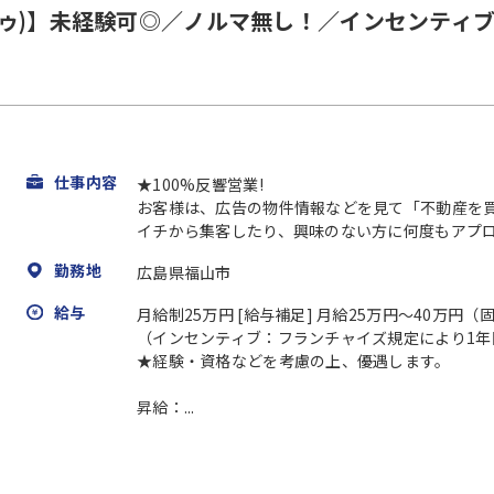
ゥ)】未経験可◎／ノルマ無し！／インセンティ
仕事内容
★100%反響営業!
お客様は、広告の物件情報などを見て「不動産を
イチから集客したり、興味のない方に何度もアプロー
勤務地
広島県福山市
給与
月給制25万円 [給与補足] 月給25万円～40万円
（インセンティブ：フランチャイズ規定により1年目
★経験・資格などを考慮の上、優遇します。
昇給：...