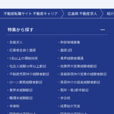
不動産転職サイト 不動産キャリア
広島県
不動産求人
紹介
特集から探す
急募求人
幹部候補募集
応募者全員と面接
面接1回
5名以上の積極採用
業界経験者優遇
社会人経験10年以上歓迎
他業界の営業経験者歓迎
不動産売買仲介経験者歓迎
高級賃貸仲介営業の経験者歓迎
ローン業務経験者歓迎
賃貸仲介の店長経験者歓迎
業界未経験歓迎
既卒・第2新卒歓迎
職種未経験歓迎
歩合給
年俸制
成果給が充実
固定給25万円以上
固定給35万円以上