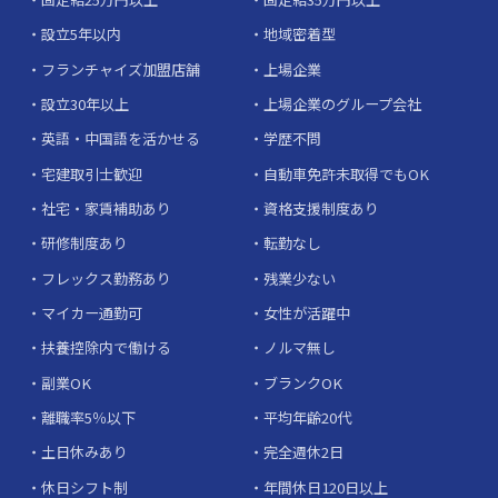
設立5年以内
地域密着型
フランチャイズ加盟店舗
上場企業
設立30年以上
上場企業のグループ会社
英語・中国語を活かせる
学歴不問
宅建取引士歓迎
自動車免許未取得でもOK
社宅・家賃補助あり
資格支援制度あり
研修制度あり
転勤なし
フレックス勤務あり
残業少ない
マイカー通勤可
女性が活躍中
扶養控除内で働ける
ノルマ無し
副業OK
ブランクOK
離職率5％以下
平均年齢20代
土日休みあり
完全週休2日
休日シフト制
年間休日120日以上