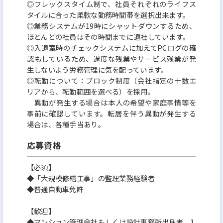
◎フレックスタイム制で、社員それぞれのライフス
タイルに合った柔軟な勤務時間帯を選択出来ます。
◎業務システムが19時にシャットダウンするため、
ほとんどの社員はその時間までに退社しています。
◎入退室時のチェックシステムに加えてPCログの確
認もしているため、過度な残業やサービス残業が発
生しないよう労務管理に気を配っています。
◎転勤について：ブロック制度（会社指定の十数エ
リアから、転勤範囲を選べる）を採用。
異動が発生する場合は本人の希望や家庭事情等を
事前に確認しています。転居を伴う異動が発生する
場合は、各種手当あり。
応募資格
【必須】
◆「大規模修繕工事」の監理業務経験者
◆普通自動車免許
【歓迎】
◆マンション管理会社もしくは設計事務所出身者、1