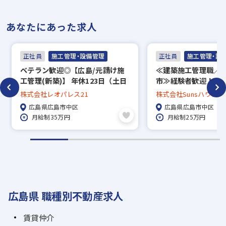
あなたにあった求人
正社員
施工管理・設備管理
正社員
施工管理・設
ベテラン歓迎◎【広島/元請け施
≪建築施工管理職／
工管理(新築)】 年休123日（土日
市≫経験者歓迎！／月
祝休）/福利厚生充実◎/プライム
上／フレックスタイ
株式会社レオパレス21
株式会社Sunsハウジン
市場
全週休2日制
広島県広島市中区
広島県広島市中区
月給制35万円
月給制25万円
広島県 職種別不動産求人
賃貸仲介