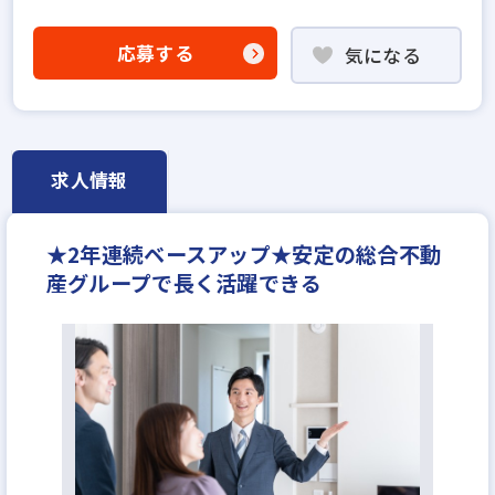
社会人経験10年以上歓迎
既卒・第2新卒歓迎
固定給25万円以上
地域密着型
宅建取引士歓迎
応募する
気になる
資格支援制度あり
研修制度あり
フレックス勤務あり
残業少ない
マイカー通勤可
女性が活躍中
土日休みあり
完全週休2日
年間休日120日以上
年収500万円
月給35万円
求人情報
★2年連続ベースアップ★安定の総合不動
産グループで長く活躍できる