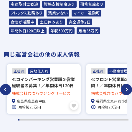
ます。予めご了承ください。
宅建取引士歓迎
資格支援制度あり
研修制度あり
フレックス勤務あり
残業少ない
マイカー通勤可
担当：スラッシュ株式会社
女性が活躍中
土日休みあり
完全週休2日
本社：東京都港区赤坂2-15-16 赤坂ふく
年間休日120日以上
年収500万円
月給35万円
源ビル7F
▼
同じ運営会社の他の求人情報
面接（オンライン面接可）
▼
正社員
用地仕入れ
正社員
不動産管理・P
内定
≪コインパーキング営業職≫営業
≪フロント営業職≫
経験者の募集！／年間休日120日
問！／年間休日120
※入社時期は相談に応じます。
×土日祝休／フレックスタイム制
休み／フレックスタ
株式会社穴吹ハウジングサービス
株式会社穴吹ハウジン
／働きやすい環境あり
やすい環境あり
※現在、在職中の方も積極的にご応募くださ
広島県広島市中区
福岡県北九州市小倉
い。応募の秘密は厳守いたします。
月給制29万円
月給制29万円