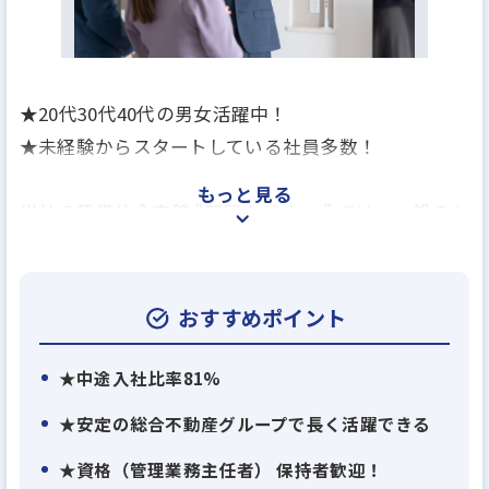
★20代30代40代の男女活躍中！
★未経験からスタートしている社員多数！
もっと見る
当社の賃貸仲介店舗 ”部屋ナビshop” では、一般のお
客様や法人のお客様のお部屋探しをしています！
20～30代中心の若手メンバーが多く活躍していま
す。
おすすめポイント
お客様からの”ありがとう”と感謝される、やりがい
★中途入社比率81%
のあるお仕事です。
★安定の総合不動産グループで長く活躍できる
★資格（管理業務主任者） 保持者歓迎！