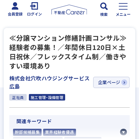
会員登録
ログイン
検索
メニュー
≪分譲マンション修繕計画コンサル≫
経験者の募集！／年間休日120日×土
日祝休／フレックスタイム制／働きや
すい環境あり
株式会社穴吹ハウジングサービス
企業ページ
広島
正社員
施工管理・設備管理
関連キーワード
幹部候補募集
業界経験者優遇