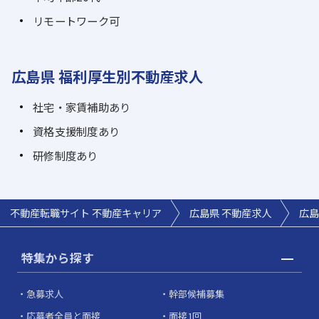
リモートワーク可
広島県 福利厚生別不動産求人
社宅・家賃補助あり
資格支援制度あり
研修制度あり
不動産転職サイト 不動産キャリア
広島県 不動産求人
広島
特集から探す
急募求人
幹部候補募集
応募者全員と面接
面接1回