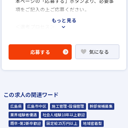
本ページの「応募する」ボタンより、必要事
項をご記入の上ご応募ください。
もっと見る
＜選考プロセス＞
「応募する」よりエントリー
▼
気になる
応募する
WEB書類選考
▼
説明選考会（電話面談）
＊説明選考会は代行業者であるスラッシュ株
この求人の関連ワード
式会社が行います＊
スラッシュ株式会社からのご連絡をお待ち
広島県
広島市中区
施工管理・設備管理
幹部候補募集
ください。
業界経験者優遇
社会人経験10年以上歓迎
ご連絡までに7日程度いただく場合があり
既卒・第2新卒歓迎
固定給25万円以上
地域密着型