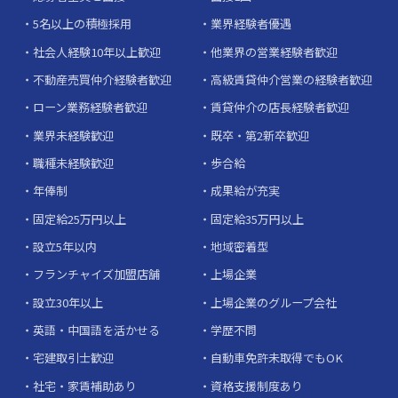
5名以上の積極採用
業界経験者優遇
社会人経験10年以上歓迎
他業界の営業経験者歓迎
不動産売買仲介経験者歓迎
高級賃貸仲介営業の経験者歓迎
ローン業務経験者歓迎
賃貸仲介の店長経験者歓迎
業界未経験歓迎
既卒・第2新卒歓迎
職種未経験歓迎
歩合給
年俸制
成果給が充実
固定給25万円以上
固定給35万円以上
設立5年以内
地域密着型
フランチャイズ加盟店舗
上場企業
設立30年以上
上場企業のグループ会社
英語・中国語を活かせる
学歴不問
宅建取引士歓迎
自動車免許未取得でもOK
社宅・家賃補助あり
資格支援制度あり