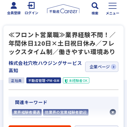
会員登録
ログイン
検索
メニュー
≪フロント営業職≫業界経験不問！／
年間休日120日×土日祝日休み／フレ
ックスタイム制／働きやすい環境あり
株式会社穴吹ハウジングサービス
企業ページ
高知
正社員
不動産管理・PM・BM
未経験者OK
関連キーワード
業界経験者優遇
他業界の営業経験者歓迎
不動産売買仲介経験者歓迎