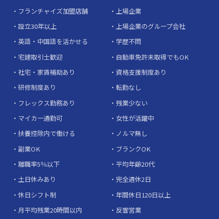
フランチャイズ加盟店舗
上場企業
設立30年以上
上場企業のグループ会社
英語・中国語を活かせる
学歴不問
宅建取引士歓迎
自動車免許未取得でもOK
社宅・家賃補助あり
資格支援制度あり
研修制度あり
転勤なし
フレックス勤務あり
残業少ない
マイカー通勤可
女性が活躍中
扶養控除内で働ける
ノルマ無し
副業OK
ブランクOK
離職率5％以下
平均年齢20代
土日休みあり
完全週休2日
休日シフト制
年間休日120日以上
月平均残業20時間以内
反響営業