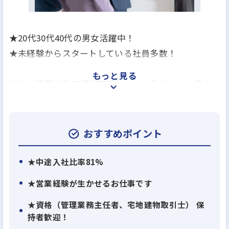
★20代30代40代の男女活躍中！
★未経験からスタートしている社員多数！
もっと見る
当社の賃貸仲介店舗 ”部屋ナビshop” では、一般のお
客様や法人のお客様のお部屋探しをしています！
20～30代中心の若手メンバーが多く活躍していま
す。
おすすめポイント
お客様からの”ありがとう”と感謝される、やりがい
★中途入社比率81%
のあるお仕事です。
★営業経験が生かせるお仕事です
★資格（管理業務主任者、宅地建物取引士） 保
持者歓迎！