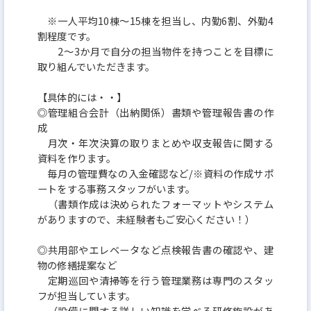
※一人平均10棟～15棟を担当し、内勤6割、外勤4
割程度です。
2～3か月で自分の担当物件を持つことを目標に
取り組んでいただきます。
【具体的には・・】
◎管理組合会計（出納関係）書類や管理報告書の作
成
月次・年次決算の取りまとめや収支報告に関する
資料を作ります。
毎月の管理費なの入金確認など/※資料の作成サポ
ートをする事務スタッフがいます。
（書類作成は決められたフォーマットやシステム
がありますので、未経験者もご安心ください！）
◎共用部やエレベータなど点検報告書の確認や、建
物の修繕提案など
定期巡回や清掃等を行う管理業務は専門のスタッ
フが担当しています。
（設備に関する詳しい知識を学べる研修施設があ