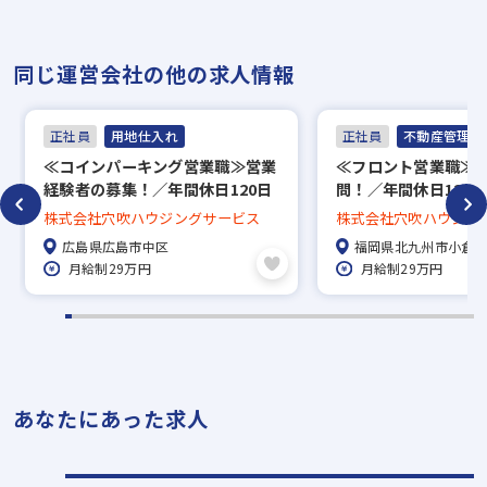
▼
面接（オンライン面接可）
同じ運営会社の他の求人情報
▼
内定
正社員
用地仕入れ
正社員
不動産管理・P
≪コインパーキング営業職≫営業
≪フロント営業職≫
※入社時期は相談に応じます。
経験者の募集！／年間休日120日
問！／年間休日120
※現在、在職中の方も積極的にご応募くださ
×土日祝休／フレックスタイム制
休み／フレックスタ
株式会社穴吹ハウジングサービス
株式会社穴吹ハウジン
／働きやすい環境あり
やすい環境あり
い。応募の秘密は厳守いたします。
広島県広島市中区
福岡県北九州市小倉
月給制29万円
月給制29万円
あなたにあった求人