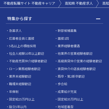
不動産転職サイト 不動産キャリア
高知県 不動産求人
高知
特集から探す
急募求人
幹部候補募集
応募者全員と面接
面接1回
5名以上の積極採用
業界経験者優遇
社会人経験10年以上歓迎
他業界の営業経験者歓迎
不動産売買仲介経験者歓迎
高級賃貸仲介営業の経験者歓迎
ローン業務経験者歓迎
賃貸仲介の店長経験者歓迎
業界未経験歓迎
既卒・第2新卒歓迎
職種未経験歓迎
歩合給
年俸制
成果給が充実
固定給25万円以上
固定給35万円以上
設立5年以内
地域密着型