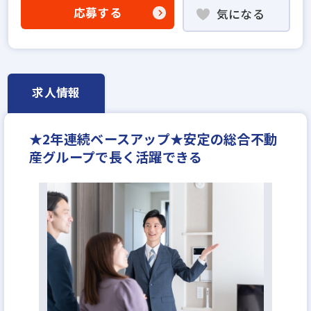
高級賃貸仲介営業の経験者歓迎
応募する
気になる
賃貸仲介の店長経験者歓迎
業界未経験歓迎
既卒・第2新卒歓迎
固定給25万円以上
地域密着型
宅建取引士歓迎
資格支援制度あり
研修制度あり
フレックス勤務あり
残業少ない
マイカー通勤可
求人情報
女性が活躍中
土日休みあり
完全週休2日
年間休日120日以上
月給25万円
★2年連続ベースアップ★安定の総合不動
産グループで長く活躍できる