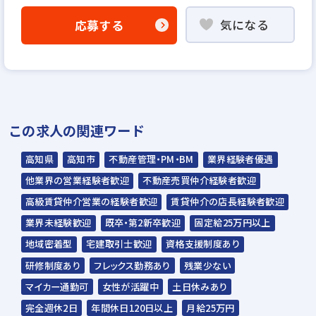
▼
気になる
応募する
WEB書類選考
▼
説明選考会（電話面談）
＊説明選考会は代行業者であるスラッシュ株
この求人の関連ワード
式会社が行います＊
スラッシュ株式会社からのご連絡をお待ち
高知県
高知市
不動産管理・PM・BM
業界経験者優遇
ください。
他業界の営業経験者歓迎
不動産売買仲介経験者歓迎
ご連絡までに7日程度いただく場合があり
高級賃貸仲介営業の経験者歓迎
賃貸仲介の店長経験者歓迎
ます。予めご了承ください。
業界未経験歓迎
既卒・第2新卒歓迎
固定給25万円以上
地域密着型
宅建取引士歓迎
資格支援制度あり
担当：スラッシュ株式会社
研修制度あり
フレックス勤務あり
残業少ない
本社：東京都港区赤坂2-15-16 赤坂ふく
マイカー通勤可
女性が活躍中
土日休みあり
源ビル7F
完全週休2日
年間休日120日以上
月給25万円