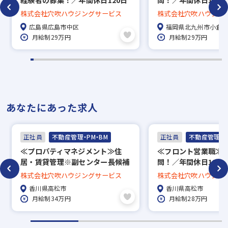
※現在、在職中の方も積極的にご応募くださ
×土日祝休／フレックスタイム制
休み／フレックスタ
株式会社穴吹ハウジングサービス
株式会社穴吹ハウジン
／働きやすい環境あり
やすい環境あり
い。応募の秘密は厳守いたします。
広島県広島市中区
福岡県北九州市小倉
月給制29万円
月給制29万円
あなたにあった求人
正社員
不動産管理・PM・BM
正社員
不動産管理・P
≪プロパティマネジメント≫住
≪フロント営業職≫
居・賃貸管理※副センター長候補
問！／年間休日120
／年間休日120日×土日祝休／フ
休み／フレックスタ
株式会社穴吹ハウジングサービス
株式会社穴吹ハウジン
レックスタイム制／働きやすい環
やすい環境あり
香川県高松市
香川県高松市
境あり
月給制34万円
月給制28万円