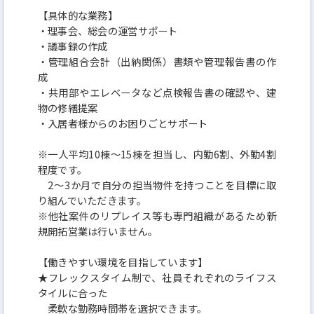
【具体的な業務】
・理事会、総会の運営サポート
・議事録の作成
・管理組合会計（出納関係）書類や管理報告書の作
成
・共用部やエレベータなど点検報告書の確認や、建
物の修繕提案
・入居者様からのお困りごとサポート
※一人平均10棟～15棟を担当し、内勤6割、外勤4割
程度です。
2～3か月で自分の担当物件を持つことを目標に取
り組んでいただきます。
※他社案件のリプレイス等も専門組織があるため新
規開拓営業は行いません。
【働きやすい環境を目指しています】
★フレックスタイム制で、社員それぞれのライフス
タイルに合った
柔軟な勤務時間帯を選択できます。