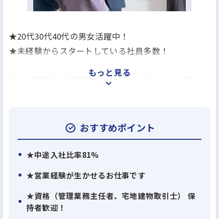
★20代30代40代の男女活躍中！
★未経験からスタートしている社員多数！
もっと見る
当社の賃貸仲介店舗 ”部屋ナビshop” では、一般のお
客様や法人のお客様のお部屋探しをしています！
20～30代中心の若手メンバーが多く活躍していま
す。
おすすめポイント
お客様からの”ありがとう”と感謝される、やりがい
★中途入社比率81%
のあるお仕事です。
★営業経験が生かせるお仕事です
★資格（管理業務主任者、宅地建物取引士） 保
持者歓迎！