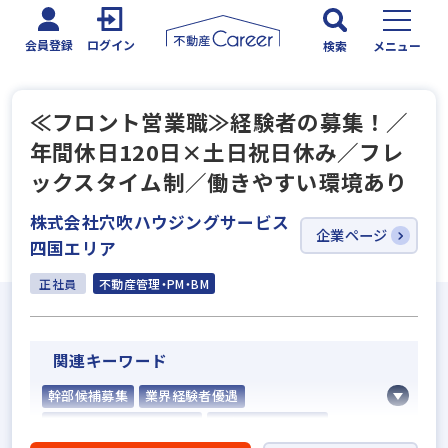
会員登録
ログイン
検索
メニュー
≪フロント営業職≫経験者の募集！／
年間休日120日×土日祝日休み／フレ
ックスタイム制／働きやすい環境あり
株式会社穴吹ハウジングサービス
企業ページ
四国エリア
正社員
不動産管理・PM・BM
関連キーワード
幹部候補募集
業界経験者優遇
社会人経験10年以上歓迎
固定給25万円以上