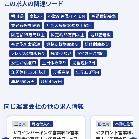
この求人の関連ワード
式会社が行います＊
スラッシュ株式会社からのご連絡をお待ち
香川県
高松市
不動産管理・PM・BM
幹部候補募集
ください。
業界経験者優遇
社会人経験10年以上歓迎
ご連絡までに7日程度いただく場合があり
固定給25万円以上
固定給35万円以上
地域密着型
ます。予めご了承ください。
宅建取引士歓迎
資格支援制度あり
研修制度あり
フレックス勤務あり
残業少ない
マイカー通勤可
担当：スラッシュ株式会社
女性が活躍中
土日休みあり
完全週休2日
本社：東京都港区赤坂2-15-16 赤坂ふく
年間休日120日以上
反響営業
年収350万円
源ビル7F
年収550万円
月給40万円
▼
面接（オンライン面接可）
同じ運営会社の他の求人情報
▼
内定
正社員
用地仕入れ
正社員
不動産管理・P
≪コインパーキング営業職≫営業
≪フロント営業職≫
※入社時期は相談に応じます。
経験者の募集！／年間休日120日
問！／年間休日120