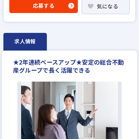
固定給35万円以上
地域密着型
宅建取引士歓迎
応募する
気になる
資格支援制度あり
研修制度あり
フレックス勤務あり
残業少ない
マイカー通勤可
女性が活躍中
土日休みあり
完全週休2日
年間休日120日以上
反響営業
年収350万円
求人情報
年収550万円
月給40万円
★2年連続ベースアップ★安定の総合不動
産グループで長く活躍できる