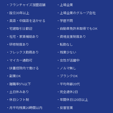
フランチャイズ加盟店舗
上場企業
設立30年以上
上場企業のグループ会社
英語・中国語を活かせる
学歴不問
宅建取引士歓迎
自動車免許未取得でもOK
社宅・家賃補助あり
資格支援制度あり
研修制度あり
転勤なし
フレックス勤務あり
残業少ない
マイカー通勤可
女性が活躍中
扶養控除内で働ける
ノルマ無し
副業OK
ブランクOK
離職率5％以下
平均年齢20代
土日休みあり
完全週休2日
休日シフト制
年間休日120日以上
月平均残業20時間以内
反響営業