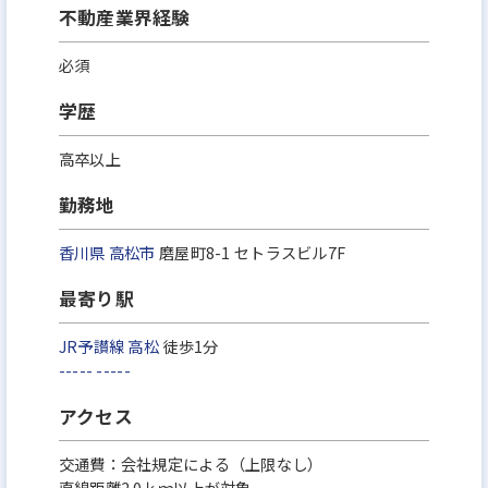
不動産業界経験
必須
学歴
高卒以上
勤務地
香川県
高松市
磨屋町8-1 セトラスビル7F
最寄り駅
JR予讃線
高松
徒歩1分
-----
-----
アクセス
交通費：会社規定による（上限なし）
直線距離2.0ｋｍ以上が対象。