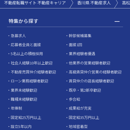
不動産転職サイト 不動産キャリア
香川県 不動産求人
高松
特集から探す
急募求人
幹部候補募集
応募者全員と面接
面接1回
5名以上の積極採用
業界経験者優遇
社会人経験10年以上歓迎
他業界の営業経験者歓迎
不動産売買仲介経験者歓迎
高級賃貸仲介営業の経験者歓迎
ローン業務経験者歓迎
賃貸仲介の店長経験者歓迎
業界未経験歓迎
既卒・第2新卒歓迎
職種未経験歓迎
歩合給
年俸制
成果給が充実
固定給25万円以上
固定給35万円以上
設立5年以内
地域密着型