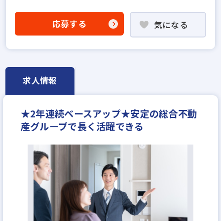
既卒・第2新卒歓迎
固定給25万円以上
地域密着型
宅建取引士歓迎
資格支援制度あり
研修制度あり
応募する
気になる
フレックス勤務あり
残業少ない
マイカー通勤可
女性が活躍中
完全週休2日
年間休日120日以上
反響営業
年収400万円
月給30万円
求人情報
★2年連続ベースアップ★安定の総合不動
産グループで長く活躍できる