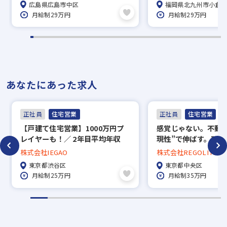
※現在、在職中の方も積極的にご応募くださ
広島県広島市中区
福岡県北九州市小倉
い。応募の秘密は厳守いたします。
月給制29万円
月給制29万円
あなたにあった求人
正社員
住宅営業
正社員
住宅営業
【⼾建て住宅営業】1000万円プ
感覚じゃない。不動産
レイヤーも！∕ 2年⽬平均年収
現性”で伸ばす。不動
600万円！∕ 1件成約で平均20万
株式会社IEGAO
株式会社REGOLITH
円インセンティブ！
東京都渋谷区
東京都中央区
月給制25万円
月給制35万円