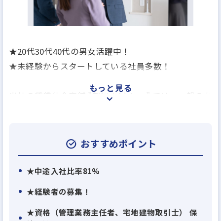
★20代30代40代の男女活躍中！
★未経験からスタートしている社員多数！
もっと見る
当社の賃貸仲介店舗 ”部屋ナビshop” では、一般のお
客様や法人のお客様のお部屋探しをしています！
20～30代中心の若手メンバーが多く活躍していま
す。
おすすめポイント
お客様からの”ありがとう”と感謝される、やりがい
★中途入社比率81%
のあるお仕事です。
★経験者の募集！
★資格（管理業務主任者、宅地建物取引士） 保