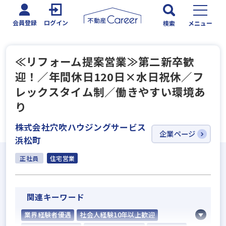
会員登録
ログイン
検索
メニュー
≪リフォーム提案営業≫第二新卒歓
迎！／年間休日120日×水日祝休／フ
レックスタイム制／働きやすい環境あ
り
株式会社穴吹ハウジングサービス
企業ページ
浜松町
正社員
住宅営業
関連キーワード
業界経験者優遇
社会人経験10年以上歓迎