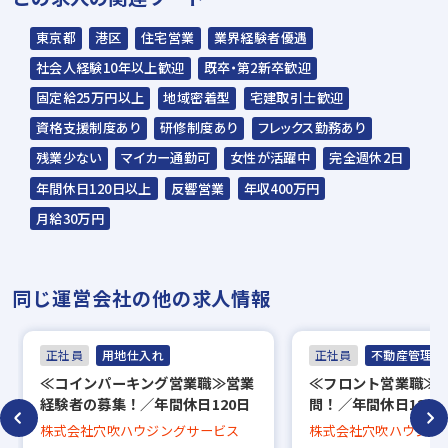
スラッシュ株式会社からのご連絡をお待ち
東京都
港区
住宅営業
業界経験者優遇
ください。
社会人経験10年以上歓迎
既卒・第2新卒歓迎
ご連絡までに7日程度いただく場合があり
固定給25万円以上
地域密着型
宅建取引士歓迎
ます。予めご了承ください。
資格支援制度あり
研修制度あり
フレックス勤務あり
残業少ない
マイカー通勤可
女性が活躍中
完全週休2日
担当：スラッシュ株式会社
年間休日120日以上
反響営業
年収400万円
本社：東京都港区赤坂2-15-16 赤坂ふく
月給30万円
源ビル7F
▼
同じ運営会社の他の求人情報
面接（オンライン面接可）
▼
正社員
用地仕入れ
正社員
不動産管理・P
内定
≪コインパーキング営業職≫営業
≪フロント営業職≫
経験者の募集！／年間休日120日
問！／年間休日120
※入社時期は相談に応じます。
×土日祝休／フレックスタイム制
休み／フレックスタ
株式会社穴吹ハウジングサービス
株式会社穴吹ハウジン
／働きやすい環境あり
やすい環境あり