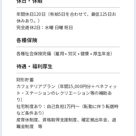
休日・休暇
年間休日120日（有給5日を合わせて、最低125日お
休みあり。）
完全週休2日：水曜 日曜 祝日
各種保険
各種社会保険完備（雇用 • 労災 • 健康 • 厚生年金）
待遇・福利厚生
財形貯蓄
カフェテリアプラン（年間15,000円分＋ベネフィッ
ト・ステーションのレクリエーション等の補助あ
り）
社宅制度あり：自己負担1万円～（転勤に伴う転居時
など条件あり）
産育休制度、資格取得支援制度、確定拠出年金、退
職金制度 等