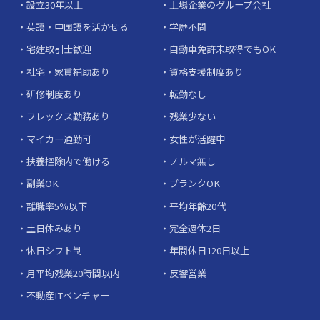
設立30年以上
上場企業のグループ会社
英語・中国語を活かせる
学歴不問
宅建取引士歓迎
自動車免許未取得でもOK
社宅・家賃補助あり
資格支援制度あり
研修制度あり
転勤なし
フレックス勤務あり
残業少ない
マイカー通勤可
女性が活躍中
扶養控除内で働ける
ノルマ無し
副業OK
ブランクOK
離職率5％以下
平均年齢20代
土日休みあり
完全週休2日
休日シフト制
年間休日120日以上
月平均残業20時間以内
反響営業
不動産ITベンチャー