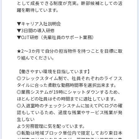
として成長できる制度が充実。幹部候補としての活
躍を期待しています。
▼キャリア入社説明会
▼3日間の導入研修
▼OJT研修（先輩社員のサポート業務）
★2～3か月で自分の担当物件を持つことを目標に取
り組んでください。
【働きやすい環境を目指しています】
◎フレックスタイム制で、社員それぞれのライフス
タイルに合った柔軟な勤務時間帯を選択出来ます。
◎業務システムが19時にシャットダウンするため、
ほとんどの社員はその時間までに退社しています。
◎入退室時のチェックシステムに加えてPCログの確
認もしているため、過度な残業やサービス残業が発
生しない
よう労務管理に気を配っています。
◎転勤は地域ブロック単位内で限定しており東日本