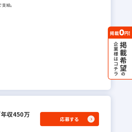
で支給。
年収450万
応募する