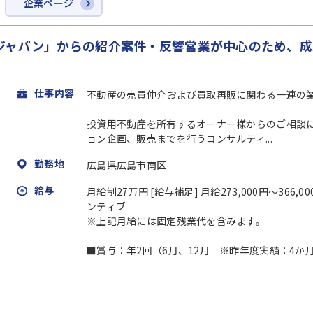
企業ページ
ジャパン」からの紹介案件・反響営業が中心のため、成
仕事内容
不動産の売買仲介および買取再販に関わる一連の
投資用不動産を所有するオーナー様からのご相談
ョン企画、販売までを行うコンサルティ...
勤務地
広島県広島市南区
給与
月給制27万円 [給与補足] 月給273,000円～36
ンティブ
※上記月給には固定残業代を含みます。
■賞与：年2回（6月、12月 ※昨年度実績：4か月分