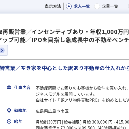
求人一覧
企業一覧
表示方法
再販営業／インセンティブあり・年収1,000万
ップ可能／IPOを目指し急成長中の不動産ベン
全反響営業／空き家を中心とした訳あり不動産の仕入れか
仕事内容
不動産問題でお困りのお客様から物件を買い入れ
ジネスモデルを展開しています。
自社サイト『訳アリ物件買取PRO』を始めとしたWe
勤務地
広島県広島市南区
給与
月給制30万円 [給与補足] 月給 300,000 円 - 415,0
固定残業代￥72,000～￥99,500（40時間相当分）