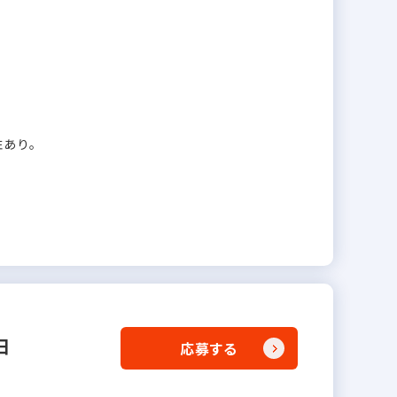
性あり。
日
応募する