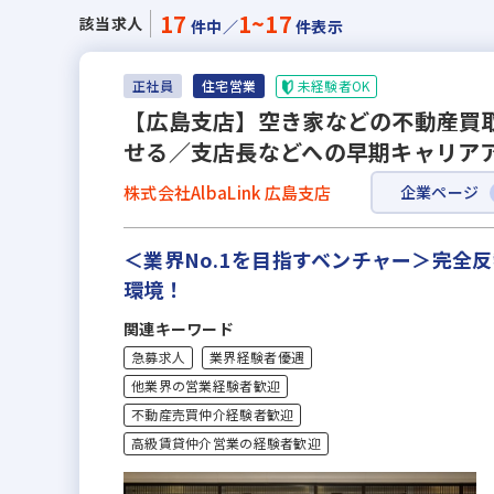
17
1~17
該当求人
件中／
件表示
未経験者OK
正社員
住宅営業
【広島支店】空き家などの不動産買取
せる／支店長などへの早期キャリアア
株式会社AlbaLink 広島支店
企業ページ
＜業界No.1を目指すベンチャー＞完
環境！
関連キーワード
急募求人
業界経験者優遇
他業界の営業経験者歓迎
不動産売買仲介経験者歓迎
高級賃貸仲介営業の経験者歓迎