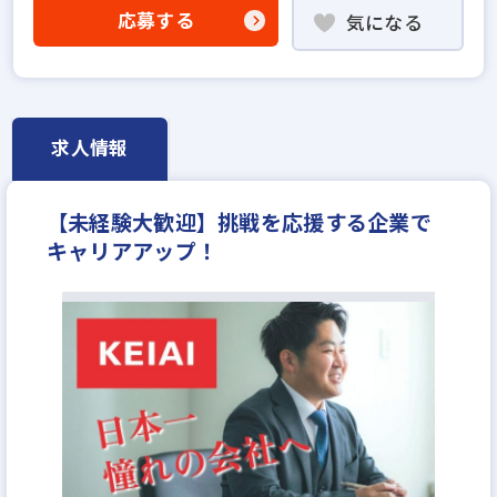
不動産売買仲介経験者歓迎
応募する
気になる
賃貸仲介の店長経験者歓迎
業界未経験歓迎
既卒・第2新卒歓迎
職種未経験歓迎
歩合給
年俸制
固定給25万円以上
地域密着型
上場企業
設立30年以上
上場企業のグループ会社
学歴不問
求人情報
宅建取引士歓迎
資格支援制度あり
研修制度あり
女性が活躍中
ブランクOK
平均年齢20代
【未経験大歓迎】挑戦を応援する企業で
完全週休2日
休日シフト制
年間休日120日以上
キャリアアップ！
年収300万円
月給25万円