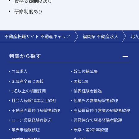
資格支援制度あり
研修制度あり
不動産転職サイト 不動産キャリア
福岡県 不動産求人
北九
特集から探す
急募求人
幹部候補募集
応募者全員と面接
面接1回
5名以上の積極採用
業界経験者優遇
社会人経験10年以上歓迎
他業界の営業経験者歓迎
不動産売買仲介経験者歓迎
高級賃貸仲介営業の経験者歓迎
ローン業務経験者歓迎
賃貸仲介の店長経験者歓迎
業界未経験歓迎
既卒・第2新卒歓迎