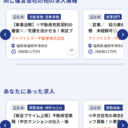
同じ運営会社の他の求人情報
正社員
宅建事務・営業事務
正社員
管理部門
【事業法務】※不動産売買契約の
＼営業／ 協力業者
審査※／宅建を活かせる！東証プ
務 未経験可◎／土
ライム市場上場企業／年間休日
休日120日／インセ
ケイアイスター不動産株式会社
ケイアイスター不動産
115日／福利厚生充実◎
福岡県福岡市博多区
福岡県福岡市博多区
月給制22万円
月給制25万円
あなたにあった求人
正社員
買取再販・物件仕入れ
正社員
買取再販・物
【東証プライム上場】不動産営業
≪中古住宅の再生販
職（中古マンションの仕入・販
ッフ募集！≫業界経
売）（福岡）※業界未経験、第二
給25万円～／休暇・