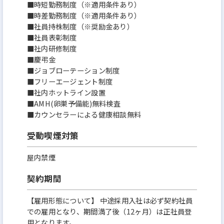
■時短勤務制度（※適用条件あり）
■時差勤務制度（※適用条件あり）
■社員持株制度（※奨励金あり）
■社員表彰制度
■社内研修制度
■慶弔金
■ジョブローテーション制度
■フリーエージェント制度
■社内ホットライン設置
■AMH(卵巣予備能)無料検査
■カウンセラーによる健康相談無料
受動喫煙対策
屋内禁煙
契約期間
【雇用形態について】 中途採用入社は必ず契約社員
での雇用となり、期間満了後（12ヶ月）は正社員登
用となります。