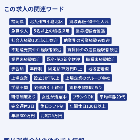
この求人の関連ワード
▼
内定
福岡県
北九州市小倉北区
買取再販・物件仕入れ
急募求人
5名以上の積極採用
業界経験者優遇
☆ご応募から内定までは3～4週間を予定。
社会人経験10年以上歓迎
他業界の営業経験者歓迎
☆入社時期は相談に応じます。現在、在職中
不動産売買仲介経験者歓迎
賃貸仲介の店長経験者歓迎
の方も積極的にご応募ください。
業界未経験歓迎
既卒・第2新卒歓迎
職種未経験歓迎
☆応募の秘密は厳守いたします。
歩合給
年俸制
固定給25万円以上
地域密着型
上場企業
設立30年以上
上場企業のグループ会社
グッドデザイン賞・キ
2023年 第17回 キッ
2023年 第17回 キッ
学歴不問
宅建取引士歓迎
資格支援制度あり
ッズ賞などの受賞をし
ズデザイン賞 受賞！
ズデザイン賞 受賞！
ているケイアイの住
「小路の小町
「みんなの交差庭（こ
研修制度あり
女性が活躍中
ブランクOK
平均年齢20代
宅。 デザインだけでな
komichi no Komachi」
うさてい）」
完全週休2日
休日シフト制
年間休日120日以上
く、品質やお値段にも
こだわっております。
年収300万円
月給25万円