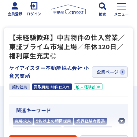
会員登録
ログイン
検索
メニュー
【未経験歓迎】中古物件の仕入営業／
東証プライム市場上場／年休120日／
福利厚生充実◎
ケイアイスター不動産株式会社 小
企業ページ
倉営業所
契約社員
買取再販・物件仕入れ
未経験者OK
関連キーワード
急募求人
5名以上の積極採用
業界経験者優遇
社会人経験10年以上歓迎
他業界の営業経験者歓迎