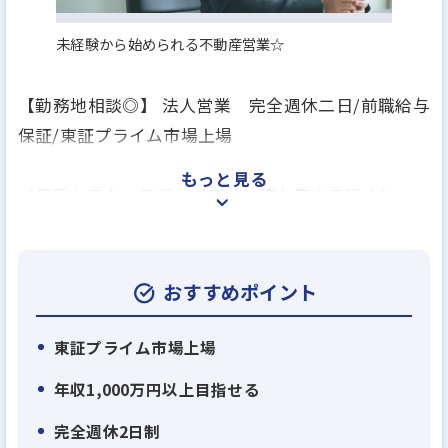
未経験から始められる不動産営業☆
【勤務地相談◎】 法人営業 完全週休二日/前職給与
保証/東証プライム市場上場
もっと見る
＜優秀なスタッフがケイアイに続々集まる理由＞
戸建て分譲住宅が主力の総合不動産会社である弊
社。弊社には現在、大手パワービルダー、不動産仲
介営業の会社などの同業や異業界の営業や販売出身
おすすめポイント
者の若くて優秀なメンバーが続々とジョインいただ
いています。その主な理由は２つ。
東証プライム市場上場
年収1,000万円以上目指せる
・理由１：住宅供給数日本一に向け業績右肩上がり
完全週休2日制
＝キャリアアップを目指しやすい