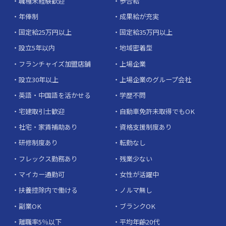
職種未経験歓迎
歩合給
年俸制
成果給が充実
固定給25万円以上
固定給35万円以上
設立5年以内
地域密着型
フランチャイズ加盟店舗
上場企業
設立30年以上
上場企業のグループ会社
英語・中国語を活かせる
学歴不問
宅建取引士歓迎
自動車免許未取得でもOK
社宅・家賃補助あり
資格支援制度あり
研修制度あり
転勤なし
フレックス勤務あり
残業少ない
マイカー通勤可
女性が活躍中
扶養控除内で働ける
ノルマ無し
副業OK
ブランクOK
離職率5％以下
平均年齢20代