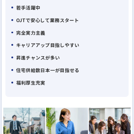
上場以来、業績は右肩上がり、弊社が現在目指して
若手活躍中
いる住宅供給棟数日本No1に向け、今のところ達成可
OJTで安心して業務スタート
能ペース。あと6年以内でNo1を達成します。そんな
伸びに伸びている弊社ですから、業績拡大ペースに
完全実力主義
比べて幹部候補の社員が足りていません。30代で部
キャリアアップ目指しやすい
長クラスはもちろん、役員も十分目指せます。上場
昇進チャンスが多い
企業の幹部になれるチャンスのある企業はそう多く
はないはず。
住宅供給数日本一が目指せる
福利厚生充実
・理由２：離職率業界平均の半分以下！『働きがい
のある会社』のベストカンパニーに選出される 働き
やすさ
当社は、男女・社歴などを問わないフラットな評価
体制、高い給与水準、産休育休取得のしやすさ、産
休後の時短・時差・在宅勤務、残業時間の削減…な