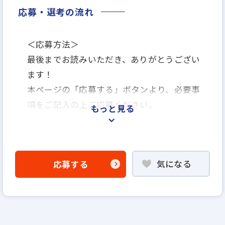
応募・選考の流れ
＜応募方法＞
最後までお読みいただき、ありがとうござい
ます！
本ページの「応募する」ボタンより、必要事
項をご記入の上ご応募ください。
もっと見る
＜選考プロセス＞
「応募する」よりエントリー
気になる
応募する
▼
WEB応募書類による書類選考
▼
面接（1回～数回）◆人間性、人柄重視の採
用を行います◆