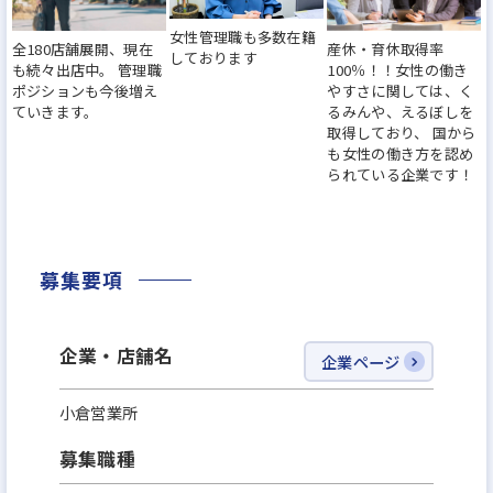
どなど、社員の働く環境づくりに力を入れてきまし
女性管理職も多数在籍
全180店舗展開、現在
産休・育休取得率
た。『働きがいのある会社』のベストカンパニーに
しております
も続々出店中。 管理職
100％！！女性の働き
も選出されました。その結果、離職率は業界水準の
ポジションも今後増え
やすさに関しては、く
ていきます。
るみんや、えるぼしを
半分以下になっています。
取得しており、 国から
も女性の働き方を認め
られている企業です！
※その他、厚生労働大臣から女性の活躍推進、子育
て支援に取り組む企業として『えるぼし』、『くる
みん』認定を獲得！また、住宅販売ホームビルダー
募集要項
で初めて、2年連続で女性活躍推進に優れた企業「な
でしこ銘柄」に選定されています！
企業・店舗名
企業ページ
今より安定した環境で、もっと大きなキャリアを描
小倉営業所
けるチャンスに挑戦してみませんか？
募集職種