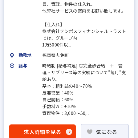
買、管理、物件の仕入れ、
他弊社サービスの案内をお願い致します。
【仕入れ】
株式会社テンポスフィナンシャルトラスト
では、グループ内
1万5000件以...
勤務地
福岡県志免町
給与
時給制 [給与補足] ◎完全歩合給 ＋ 管
理・サブリース等の実績について”毎月”支
給あり。
基本：粗利益の40～70％
反響営業：40％
自己開拓：60%
手数料W：+10％
管理物件：3,000～50,...
求人詳細を見る
気になる