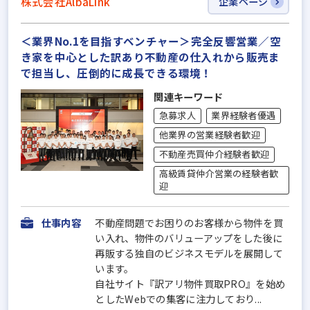
株式会社AlbaLink
企業ページ
＜業界No.1を目指すベンチャー＞完全反響営業／空
き家を中心とした訳あり不動産の仕入れから販売ま
で担当し、圧倒的に成長できる環境！
関連キーワード
急募求人
業界経験者優遇
他業界の営業経験者歓迎
不動産売買仲介経験者歓迎
高級賃貸仲介営業の経験者歓
迎
仕事内容
不動産問題でお困りのお客様から物件を買
い入れ、物件のバリューアップをした後に
再販する独自のビジネスモデルを展開して
います。
自社サイト『訳アリ物件買取PRO』を始め
としたWebでの集客に注力しており...