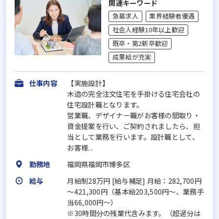
関連キーワード
急募求人
業界経験者優遇
社会人経験10年以上歓迎
既卒・第2新卒歓迎
成果給が充実
仕事内容
【実施設計】
木造の完全注文住宅を手掛ける住宅会社の
住宅設計職となります。
営業職、デザイナー職がお客様の間取り・
資金提案を行い、ご契約されましたら、担
当として業務を行います。設計職として、
お客様...
勤務地
福岡県福岡市博多区
給与
月給制28万円 [給与補足] 月給：282,700円
～421,300円（基本給203,500円～、業務手
当66,000円～）
※30時間分の残業代含みます。（超過分は