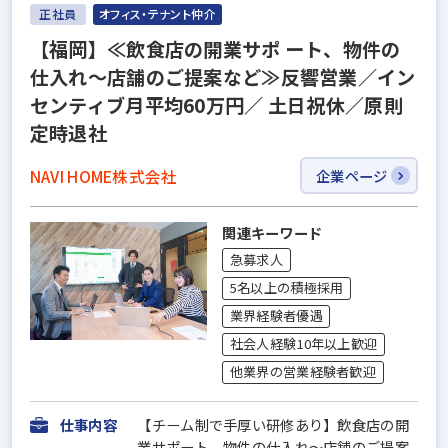
正社員
オフィス・テナント仲介
【福岡】≪飲食店の開業サポ ート、物件の
仕入れ～店舗のご提案など≫反響営業／イン
センティブ月平均60万円／ 土日祝休／原則
定時退社
NAVI HOME株式会社
企業ページ
関連キーワード
急募求人
5名以上の積極採用
業界経験者優遇
社会人経験10年以上歓迎
他業界の営業経験者歓迎
仕事内容
【チーム制で手厚い研修あり】飲食店の開
業サポート、物件の仕入れ～店舗のご提案