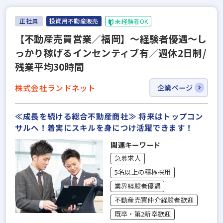
正社員
投資用不動産販売
未経験者OK
【不動産売買営業／福岡】～経験者優遇～し
っかり稼げるインセンティブ有／週休2日制/
残業平均30時間
株式会社ランドネット
企業ページ
≪成長を続ける総合不動産商社≫ 将来はトップコン
サルへ！着実にスキルを身につけ活躍できます！
関連キーワード
急募求人
5名以上の積極採用
業界経験者優遇
不動産売買仲介経験者歓迎
既卒・第2新卒歓迎