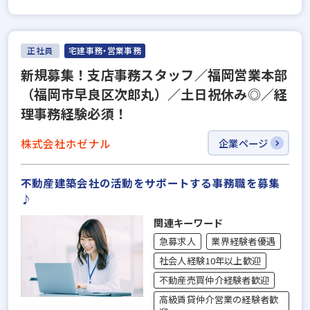
正社員
宅建事務・営業事務
新規募集！支店事務スタッフ／福岡営業本部
（福岡市早良区次郎丸）／土日祝休み◎／経
理事務経験必須！
株式会社ホゼナル
企業ページ
不動産建築会社の活動をサポートする事務職を募集
♪
関連キーワード
急募求人
業界経験者優遇
社会人経験10年以上歓迎
不動産売買仲介経験者歓迎
高級賃貸仲介営業の経験者歓