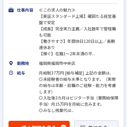
仕事内容
≪この求人の魅力≫
【東証スタンダード上場】確固たる経営基
盤で安定
【成長】完全実力主義／入社数年で管理職
も可能
【働きやすさ】年間休日120日以上／長期
連休あり
【稼ぐ】在籍1～2年未満の平...
勤務地
福岡県福岡市中央区
給与
月給制37万円 [給与補足] 上記の金額は、
◎未経験者の給与水準となります。（実際
の給与は年齢・前職のご経験・能力を考慮
します）
◎入社後3カ月はビジター手当（業務給保障
手当）月15万円を月給に含みます。
◎みなし残業代は...