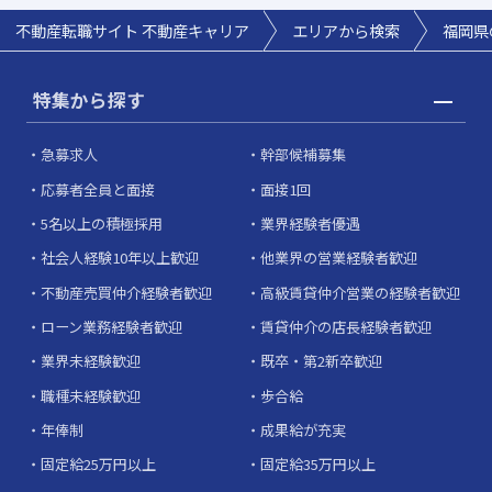
不動産転職サイト 不動産キャリア
エリアから検索
福岡県
特集から探す
急募求人
幹部候補募集
応募者全員と面接
面接1回
5名以上の積極採用
業界経験者優遇
社会人経験10年以上歓迎
他業界の営業経験者歓迎
不動産売買仲介経験者歓迎
高級賃貸仲介営業の経験者歓迎
ローン業務経験者歓迎
賃貸仲介の店長経験者歓迎
業界未経験歓迎
既卒・第2新卒歓迎
職種未経験歓迎
歩合給
年俸制
成果給が充実
固定給25万円以上
固定給35万円以上