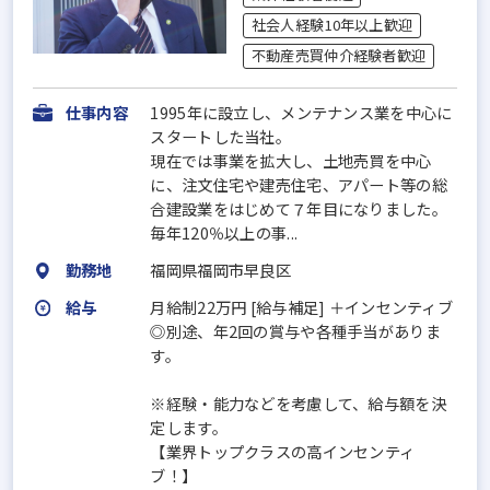
社会人経験10年以上歓迎
不動産売買仲介経験者歓迎
仕事内容
1995年に設立し、メンテナンス業を中心に
スタートした当社。
現在では事業を拡大し、土地売買を中心
に、注文住宅や建売住宅、アパート等の総
合建設業をはじめて７年目になりました。
毎年120％以上の事...
勤務地
福岡県福岡市早良区
給与
月給制22万円 [給与補足] ＋インセンティブ
◎別途、年2回の賞与や各種手当がありま
す。
※経験・能力などを考慮して、給与額を決
定します。
【業界トップクラスの高インセンティ
ブ！】