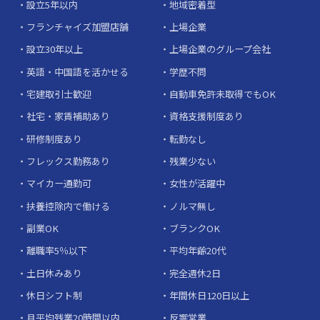
設立5年以内
地域密着型
フランチャイズ加盟店舗
上場企業
設立30年以上
上場企業のグループ会社
英語・中国語を活かせる
学歴不問
宅建取引士歓迎
自動車免許未取得でもOK
社宅・家賃補助あり
資格支援制度あり
研修制度あり
転勤なし
フレックス勤務あり
残業少ない
マイカー通勤可
女性が活躍中
扶養控除内で働ける
ノルマ無し
副業OK
ブランクOK
離職率5％以下
平均年齢20代
土日休みあり
完全週休2日
休日シフト制
年間休日120日以上
月平均残業20時間以内
反響営業