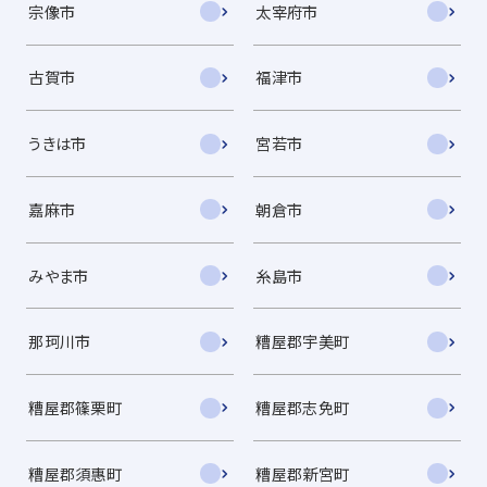
宗像市
太宰府市
古賀市
福津市
うきは市
宮若市
嘉麻市
朝倉市
みやま市
糸島市
那珂川市
糟屋郡宇美町
糟屋郡篠栗町
糟屋郡志免町
糟屋郡須惠町
糟屋郡新宮町