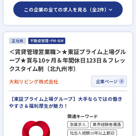
この企業の全ての求人を見る（全2件）
正社員
不動産管理・PM・BM
＜賃貸管理営業職＞★東証プライム上場グル
ープ★賞与10ヶ月＆年間休日123日＆フレッ
クスタイム制〔北九州市〕
大和リビング株式会社
企業ページ
【東証プライム上場グループ】大手ならではの働き
やすさ＆福利厚⽣が魅力！
関連キーワード
急募求人
業界経験者優遇
社会人経験10年以上歓迎