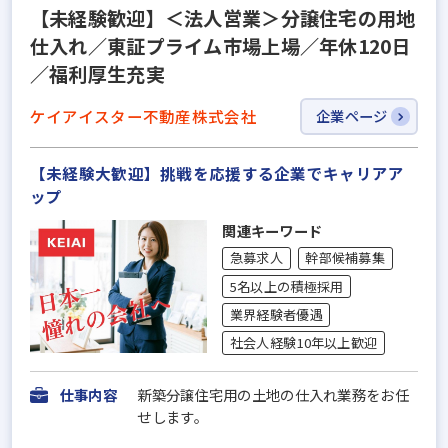
【未経験歓迎】＜法人営業＞分譲住宅の用地
仕入れ／東証プライム市場上場／年休120日
／福利厚生充実
ケイアイスター不動産株式会社
企業ページ
【未経験大歓迎】挑戦を応援する企業でキャリアア
ップ
関連キーワード
急募求人
幹部候補募集
5名以上の積極採用
業界経験者優遇
社会人経験10年以上歓迎
仕事内容
新築分譲住宅用の土地の仕入れ業務をお任
せします。