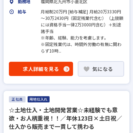
勤務地
福岡県北九州市小倉北区
給与
月給制20万円 [給与補足] 月給20万3330円
～30万2430円（固定残業代含む）（上限額
には資格手当一律2万3000円含む）＋別途
諸手当
※年齢、経験、能力を考慮します。
※固定残業代は、時間外労働の有無に関わ
らず10時...
求人詳細を見る
気になる
正社員
用地仕入れ
☆土地仕入・土地開発営業☆未経験でも意
欲・お人柄重視！！／年休123日×土日祝／
仕入から販売まで一貫して携わる