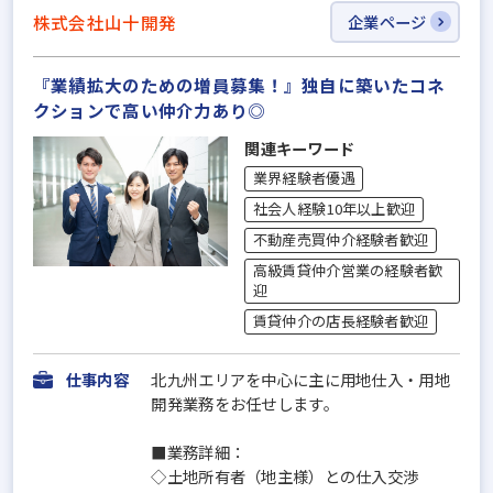
株式会社山十開発
企業ページ
『業績拡大のための増員募集！』独自に築いたコネ
クションで高い仲介力あり◎
関連キーワード
業界経験者優遇
社会人経験10年以上歓迎
不動産売買仲介経験者歓迎
高級賃貸仲介営業の経験者歓
迎
賃貸仲介の店長経験者歓迎
仕事内容
北九州エリアを中心に主に用地仕入・用地
開発業務をお任せします。
■業務詳細：
◇土地所有者（地主様）との仕入交渉