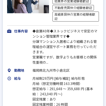
他業界の営業経験者歓迎
不動産売買仲介経験者歓迎
高級賃貸仲介営業の経験者歓
迎
仕事内容
◆創業40年◆ストックビジネスで安定のマ
ンション管理業界です◆
分譲マンション入居者により組織される管
理組合の運営サポート業務を行っていただ
きます。
営業職ですが、数字よりもお客様との関係
性重視の...
勤務地
福岡県北九州市小倉北区
給与
月給制29万円 [給与補足] 給与形態
月給（想定労働時間 163.3時間）
想定給与：291,648 ～ 359,688 円 (基本
給： 243,040 円 ～)
固定残業：あり
固定残業時間：26 時間