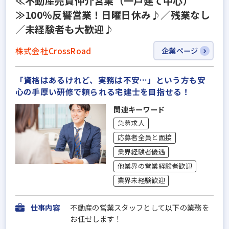
≪不動産売買仲介営業（一戸建て中心）
≫100％反響営業！日曜日休み♪／残業なし
／未経験者も大歓迎♪
株式会社CrossRoad
企業ページ
「資格はあるけれど、実務は不安…」という方も安
心の手厚い研修で頼られる宅建士を目指せる！
関連キーワード
急募求人
応募者全員と面接
業界経験者優遇
他業界の営業経験者歓迎
業界未経験歓迎
仕事内容
不動産の営業スタッフとして以下の業務を
お任せします！