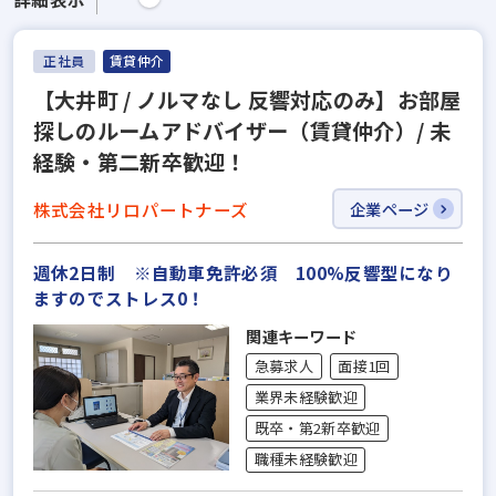
正社員
賃貸仲介
【大井町 / ノルマなし 反響対応のみ】お部屋
探しのルームアドバイザー（賃貸仲介）/ 未
経験・第二新卒歓迎！
株式会社リロパートナーズ
企業ページ
週休2日制 ※自動車免許必須 100%反響型になり
ますのでストレス0！
関連キーワード
急募求人
面接1回
業界未経験歓迎
既卒・第2新卒歓迎
職種未経験歓迎