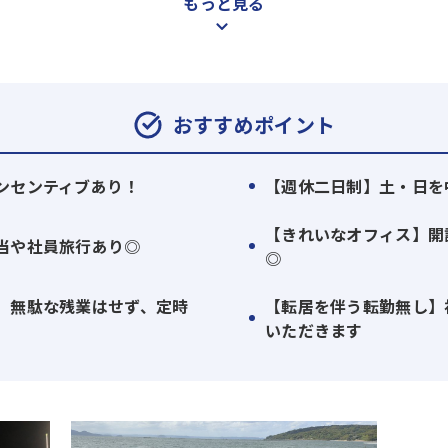
もっと見る
にしています。
いサービスへと向上させ続けていく日々の積み重ねから、「Ho
全のすべてを網羅する」という意味を込めた名前です。
おすすめポイント
提供していけるように・・・。
す。
ンセンティブあり！
【週休二日制】土・日を
む不動産・建設のコンサルティング業務に取り組んでいます。
【きれいなオフィス】開
当や社員旅行あり◎
、賃貸活用・売却・地貸しなど一貫したトータルプロデュース
◎
】無駄な残業はせず、定時
【転居を伴う転勤無し】
産・建設・金融と人生に必要不可欠な知識を蓄積できる仕事で
いただきます
ても、営業としての経験とスキルを武器に活躍しているメンバ
、また成果がしっかりと還元される環境を用意しています。
えるものを自分たちでつくりたい——ホゼナルならこの想いを