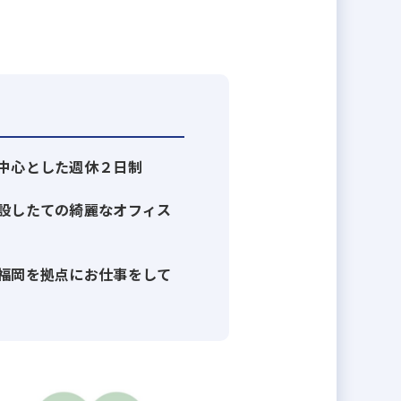
zenall（ホゼナル）」は誕生し
中心とした週休２日制
設したての綺麗なオフィス
で解決します。
福岡を拠点にお仕事をして
す。
ーもいます。
具現化できます。