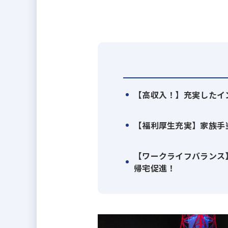
私達は「保全」という言葉を大切
お客様にご満足頂けるようにより良
ました。
Hozen(保全)all(全て)「保
皆様に安心と快適な建物環境をご
ホゼナルが全力で取り組む姿勢で
【高収入！】充実したイ
建売用地の仕入れや土地活用を含
【福利厚生充実】家族手
お客様の土地活用に関する課題を
【ワークライフバランス
0から案件に携わりながら、不動
帰宅促進！
過去に不動産業界での経験がなく
営業職として最大限力を発揮でき
地域やお客様に本当に喜んでもら