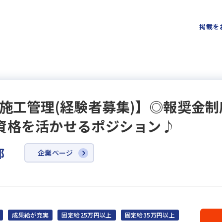
掲載を
築施工管理(経験者募集)】◎報奨金
資格を活かせるポジション♪
部
企業ページ
成果給が充実
固定給25万円以上
固定給35万円以上