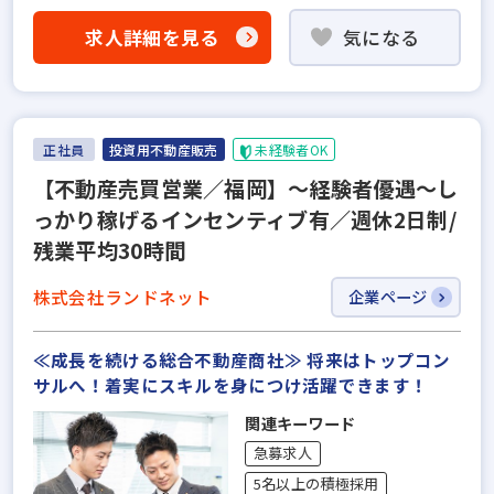
求人詳細を見る
気になる
正社員
投資用不動産販売
未経験者OK
【不動産売買営業／福岡】～経験者優遇～し
っかり稼げるインセンティブ有／週休2日制/
残業平均30時間
株式会社ランドネット
企業ページ
≪成長を続ける総合不動産商社≫ 将来はトップコン
サルへ！着実にスキルを身につけ活躍できます！
関連キーワード
急募求人
5名以上の積極採用