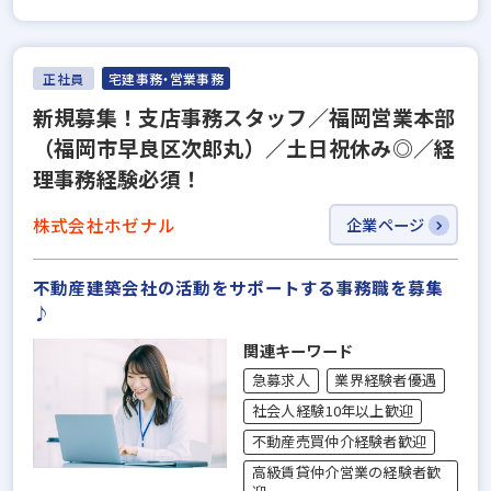
正社員
宅建事務・営業事務
新規募集！支店事務スタッフ／福岡営業本部
（福岡市早良区次郎丸）／土日祝休み◎／経
理事務経験必須！
株式会社ホゼナル
企業ページ
不動産建築会社の活動をサポートする事務職を募集
♪
関連キーワード
急募求人
業界経験者優遇
社会人経験10年以上歓迎
不動産売買仲介経験者歓迎
高級賃貸仲介営業の経験者歓