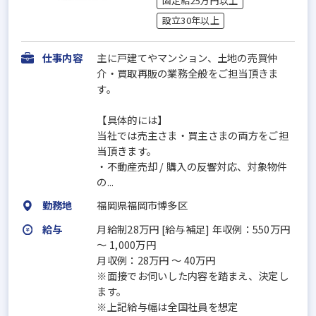
固定給25万円以上
設立30年以上
仕事内容
主に戸建てやマンション、土地の売買仲
介・買取再販の業務全般をご担当頂きま
す。
【具体的には】
当社では売主さま・買主さまの両方をご担
当頂きます。
・不動産売却 / 購入の反響対応、対象物件
の...
勤務地
福岡県福岡市博多区
給与
月給制28万円 [給与補足] 年収例：550万円
～ 1,000万円
月収例：28万円 ～ 40万円
※面接でお伺いした内容を踏まえ、決定し
ます。
※上記給与幅は全国社員を想定