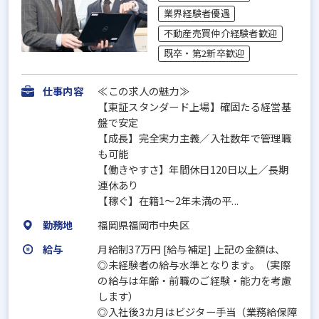
業界経験者優遇
不動産売買仲介経験者歓迎
既卒・第2新卒歓迎
仕事内容
≪この求人の魅力≫
【東証スタンダード上場】確固たる経営基
盤で安定
【成長】完全実力主義／入社数年で管理職
も可能
【働きやすさ】年間休日120日以上／長期
連休あり
【稼ぐ】在籍1～2年未満の平...
勤務地
福岡県福岡市中央区
給与
月給制37万円 [給与補足] 上記の金額は、
◎未経験者の給与水準となります。（実際
の給与は年齢・前職のご経験・能力を考慮
します）
◎入社後3カ月はビジター手当（業務給保障