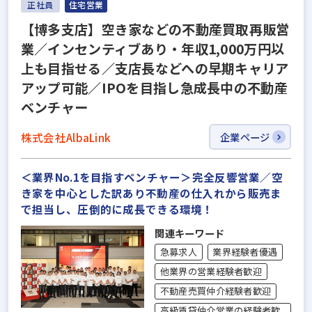
正社員
住宅営業
【博多支店】空き家などの不動産買取再販営
業／インセンティブあり・年収1,000万円以
上も目指せる／支店長などへの早期キャリア
アップ可能／IPOを目指し急成長中の不動産
ベンチャー
株式会社AlbaLink
企業ページ
＜業界No.1を目指すベンチャー＞完全反響営業／空
き家を中心とした訳あり不動産の仕入れから販売ま
で担当し、圧倒的に成長できる環境！
関連キーワード
急募求人
業界経験者優遇
他業界の営業経験者歓迎
不動産売買仲介経験者歓迎
高級賃貸仲介営業の経験者歓