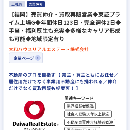
正社員
売買仲介
【福岡】売買仲介・買取再販営業◆東証プラ
イム上場G◆年間休日123日・完全週休2日◆
手当・福利厚生も充実◆多様なキャリア形成
も可能◆地域限定有り
大和ハウスリアルエステート株式会社
企業ページ
不動産のプロを目指す【 売主・買主ともにお任せ／
居住用だけでなく事業用不動産にも携われる／仲介
だけでなく買取再販も提案可！ 】
関連キーワード
業界経験者優遇
社会人経験10年以上歓迎
不動産売買仲介経験者歓迎