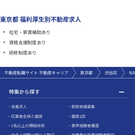
東京都 福利厚生別不動産求人
社宅・家賃補助あり
資格支援制度あり
研修制度あり
不動産転職サイト 不動産キャリア
東京都
渋谷区
N
特集から探す
急募求人
幹部候補募集
応募者全員と面接
面接1回
5名以上の積極採用
業界経験者優遇
社会人経験10年以上歓迎
他業界の営業経験者歓迎