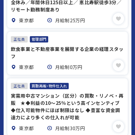
全休み／年間休⽇125⽇以上／ 恵⽐寿駅徒歩3分／
リモート勤務制度あり
東京都
月給制25万円
正社員
管理部門
飲食事業と不動産事業を展開する企業の経理スタッ
フ
東京都
月給制0万円
正社員
買取再販・物件仕入れ
実需用中古マンション（区分）の買取・リノベ・再
販 ★◆利益の10～25％という高インセンティブ
◆仕入可能物件にほぼ制限はなし ◆豊富な資金調
達力により多くの仕入れが可能
東京都
月給制30万円