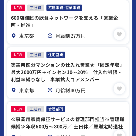
NEW
正社員
宅建事務・営業事務
600店舗超の飲食ネットワークを支える「営業企
画・推進」
東京都
月給制27万円
NEW
正社員
住宅営業
実需用区分マンションの仕入れ営業★「固定年収」
最大2000万円＋インセン10〜20％｜仕入れ制限・
利益率縛りなし｜事業拡大コアメンバー
東京都
月給制40万円
NEW
正社員
管理部門
≪事業用家賃保証サービスの管理部門担当※管理職
候補≫年収600万～800万／ 土日休／原則定時退社