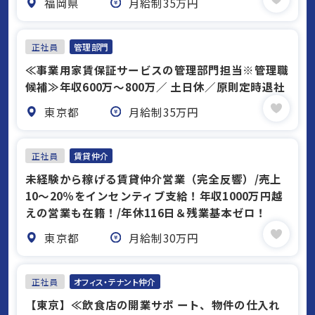
福岡県
月給制35万円
正社員
管理部門
≪事業用家賃保証サービスの管理部門担当※管理職
候補≫年収600万～800万／ 土日休／原則定時退社
東京都
月給制35万円
正社員
賃貸仲介
未経験から稼げる賃貸仲介営業（完全反響）/売上
10〜20％をインセンティブ支給！年収1000万円越
えの営業も在籍！/年休116日＆残業基本ゼロ！
東京都
月給制30万円
正社員
オフィス・テナント仲介
【東京】≪飲食店の開業サポ ート、物件の仕入れ