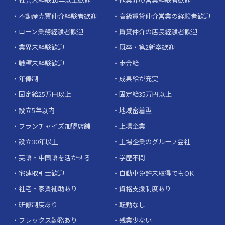
不動産売買仲介経験者歓迎
高級賃貸仲介営業の経験者歓迎
ローン業務経験者歓迎
賃貸仲介の店長経験者歓迎
業界未経験歓迎
既卒・第2新卒歓迎
職種未経験歓迎
歩合給
年俸制
成果給が充実
固定給25万円以上
固定給35万円以上
設立5年以内
地域密着型
フランチャイズ加盟店舗
上場企業
設立30年以上
上場企業のグループ会社
英語・中国語を活かせる
学歴不問
宅建取引士歓迎
自動車免許未取得でもOK
社宅・家賃補助あり
資格支援制度あり
研修制度あり
転勤なし
フレックス勤務あり
残業少ない