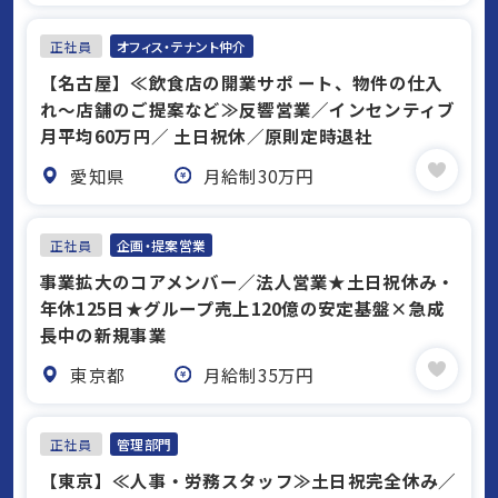
正社員
オフィス・テナント仲介
【名古屋】≪飲食店の開業サポ ート、物件の仕入
れ～店舗のご提案など≫反響営業／インセンティブ
月平均60万円／ 土日祝休／原則定時退社
愛知県
月給制30万円
正社員
企画・提案営業
事業拡大のコアメンバー／法人営業★土日祝休み・
年休125日★グループ売上120億の安定基盤×急成
長中の新規事業
東京都
月給制35万円
正社員
管理部門
【東京】≪人事・労務スタッフ≫⼟⽇祝完全休み／