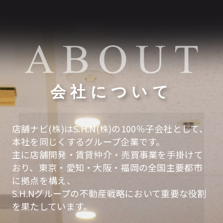
会社について
店舗ナビ(株)はS.H.N(株)の100％子会社として、
本社を同じくするグループ企業です。
主に店舗開発・賃貸仲介・売買事業を手掛けて
おり、東京・愛知・大阪・福岡の全国主要都市
に拠点を構え、
S.H.Nグループの不動産戦略において重要な役割
を果たしています。