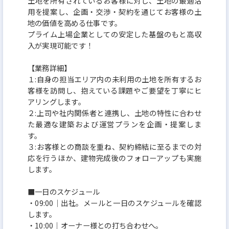
土地を所有されているお客様に対し、土地の最適活
用を提案し、企画・交渉・契約を通じてお客様の土
地の価値を高める仕事です。
プライム上場企業としての安定した基盤のもと高収
入が実現可能です！
【業務詳細】
１:自身の担当エリア内の未利用の土地を所有するお
客様を訪問し、抱えている課題やご要望を丁寧にヒ
アリングします。
２:上司や社内関係者と連携し、土地の特性に合わせ
た最適な建築および運営プランを企画・提案しま
す。
３:お客様との商談を重ね、契約締結に至るまでの対
応を行うほか、建物完成後のフォローアップも実施
します。
■一日のスケジュール
・09:00│出社。メールと一日のスケジュールを確認
します。
・10:00│オーナー様との打ち合わせへ。