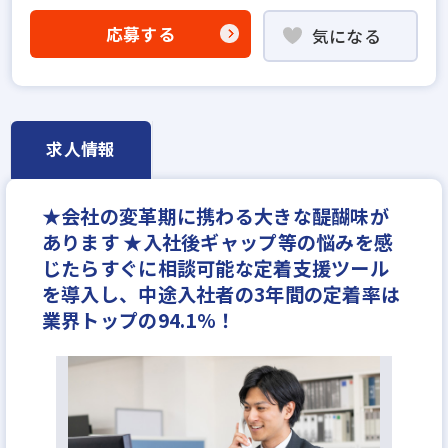
不動産売買仲介経験者歓迎
応募する
気になる
高級賃貸仲介営業の経験者歓迎
賃貸仲介の店長経験者歓迎
業界未経験歓迎
既卒・第2新卒歓迎
職種未経験歓迎
固定給25万円以上
宅建取引士歓迎
求人情報
社宅・家賃補助あり
資格支援制度あり
研修制度あり
転勤なし
残業少ない
★会社の変革期に携わる大きな醍醐味が
マイカー通勤可
女性が活躍中
完全週休2日
あります ★入社後ギャップ等の悩みを感
休日シフト制
年間休日120日以上
反響営業
じたらすぐに相談可能な定着支援ツール
年収600万円
月給25万円
を導入し、中途入社者の3年間の定着率は
業界トップの94.1%！