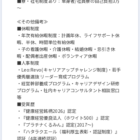
■寮・社宅制度あり：単身者/社員寮の自己負担3万
～
≪その他備考≫
■休暇制度
・年次有給休暇制度：計画年休、ライフサポート休
暇、半休、時間単位有給休暇
・子の看護休暇・介護休暇・結婚休暇・忌引き休
暇・配偶者出産休暇・ボランティア休暇
■人事制度
・Leo:Revo(キャリアアップチャレンジ制度)・若手
優秀層選抜 リーダー育成プログラム
・経営幹部養成プログラム・キャリアデザイン研修
プログラム・社内キャリアコンサルタント相談窓口
等
■受賞歴
・『健康経営銘柄2026』認定
・『健康経営優良法人（ホワイト500）』認定
・『プラチナくるみん』認定(2017～)
・『ハタラクエール（福利厚生表彰・認証制度）』
認証（4年連続認証）