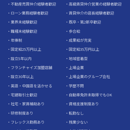
不動産売買仲介経験者歓迎
高級賃貸仲介営業の経験者歓迎
ローン業務経験者歓迎
賃貸仲介の店長経験者歓迎
業界未経験歓迎
既卒・第2新卒歓迎
職種未経験歓迎
歩合給
年俸制
成果給が充実
固定給25万円以上
固定給35万円以上
設立5年以内
地域密着型
フランチャイズ加盟店舗
上場企業
設立30年以上
上場企業のグループ会社
英語・中国語を活かせる
学歴不問
宅建取引士歓迎
自動車免許未取得でもOK
社宅・家賃補助あり
資格支援制度あり
研修制度あり
転勤なし
フレックス勤務あり
残業少ない