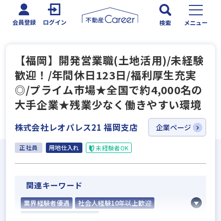
会員登録
ログイン
検索
メニュー
【福岡】開発営業職(土地活用)/未経験
歓迎！/年間休日123日/福利厚生充実
◎/プライム市場★全国で約4,000名の
大手企業★残業少なく働きやすい環境
株式会社レオパレス21 福岡支店
企業ページ
正社員
用地仕入れ
未経験者OK
関連キーワード
業界経験者優遇
社会人経験10年以上歓迎
他業界の営業経験者歓迎