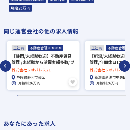
面接（オンライン面接可）
月給25万円
▼
内定
同じ運営会社の他の求人情報
※入社時期は相談に応じます。
正社員
不動産管理・PM・BM
正社員
不動産管理・P
※現在、在職中の方も積極的にご応募くださ
【静岡/未経験歓迎】不動産賃貸
【新潟/未経験歓迎】
い。応募の秘密は厳守いたします。
管理 /未経験から活躍実績多数/プ
管理/年間休日123日
ライム上場/駅徒歩4分
実◎/プライム市場★
株式会社レオパレス21
株式会社レオパレス21
4,000名の大手企業
静岡県静岡市葵区
新潟県新潟市中央区
働きやすい環境
月給制26万円
月給制26万円
あなたにあった求人