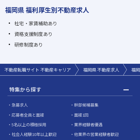
福岡県 福利厚生別不動産求人
社宅・家賃補助あり
資格支援制度あり
研修制度あり
不動産転職サイト 不動産キャリア
福岡県 不動産求人
福岡
特集から探す
急募求人
幹部候補募集
応募者全員と面接
面接1回
5名以上の積極採用
業界経験者優遇
社会人経験10年以上歓迎
他業界の営業経験者歓迎