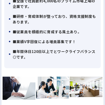
■全国で社員数約4,000名のプライム市場上場の
の想造」 のとおり、斬新な発想から次々と新しい事
企業です。
業を創出していく企業風土です。
■研修・育成体制が整っており、資格支援制度も
想造は「想像」と「創造」を掛け合わせた造語。
あります。
入居者・オーナー・法人顧客など様々なステークホ
■従業員を積極的に育成する風土あり。
ルダーに寄り添い、その人々にとっての笑顔あふれ
る暮らしを具体的に思い描くことで、新しい商品・
■業績V字回復による増員募集です！
サービス・事業を創出し、思い描いた笑顔あふれる
■年間休日120日以上でとワークライフバランス
暮らしを、一つ一つ、世の中に創造し続けることこ
◎です。
そが私たちの使命であることを、この言葉は合意し
ています。
そのため、飽きることなく次から次へと斬新かつ幅
広い業務知識を習得頂ける、エキサイティングな環
境です。
常に挑戦心溢れる若手が多い風土であり ワークライ
フバランスを保ちながら、腰を据えてスキルアップ