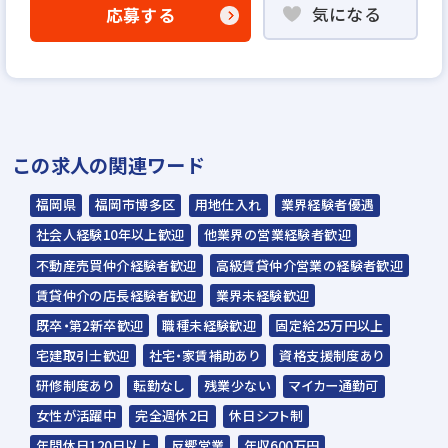
気になる
応募する
WEB書類選考
▼
説明選考会（電話面談）
＊説明選考会は代行業者であるスラッシュ株
この求人の関連ワード
式会社が行います＊
スラッシュ株式会社からのご連絡をお待ち
福岡県
福岡市博多区
用地仕入れ
業界経験者優遇
ください。
社会人経験10年以上歓迎
他業界の営業経験者歓迎
ご連絡までに7日程度いただく場合があり
不動産売買仲介経験者歓迎
高級賃貸仲介営業の経験者歓迎
ます。予めご了承ください。
賃貸仲介の店長経験者歓迎
業界未経験歓迎
既卒・第2新卒歓迎
職種未経験歓迎
固定給25万円以上
担当：スラッシュ株式会社
宅建取引士歓迎
社宅・家賃補助あり
資格支援制度あり
本社：東京都港区赤坂2-15-16 赤坂ふく
研修制度あり
転勤なし
残業少ない
マイカー通勤可
源ビル7F
女性が活躍中
完全週休2日
休日シフト制
▼
年間休日120日以上
反響営業
年収600万円