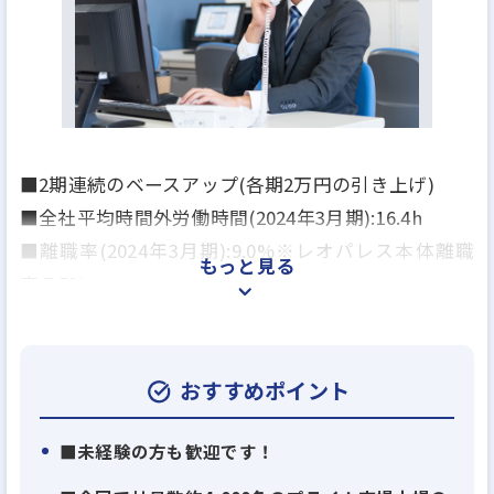
■2期連続のベースアップ(各期2万円の引き上げ)
■全社平均時間外労働時間(2024年3月期):16.4h
■離職率(2024年3月期):9.0%※レオパレス本体離職
もっと見る
率:7.5%
■年次有給取得率(2024年3月期):80.5%
※2024年4月掲載の東洋経済新聞にて『有給休暇の取
得率の高い200社のランキング』で71位にランキング
おすすめポイント
（不動産業界トップクラス）
■未経験の方も歓迎です！
企業理念「新しい価値の創造と笑顔あふれる暮らし