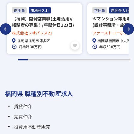
正社員
用地仕入れ
正社員
用地仕入れ
【福岡】開発営業職(土地活用)/
≪マンション等用地
経験者の募集！/年間休日123日/
(設計事務所・施工管
福利厚生充実◎/プライム市場★
迎)≫スタンダード上場
株式会社レオパレス21
ファーストコーポレー
全国で約4,000名の大手企業★残
日/完全週休2日制/
社
福岡県福岡市博多区
福岡県福岡市中央区
業少なく働きやすい環境
月給制30万円
年収600万円
福岡県 職種別不動産求人
賃貸仲介
売買仲介
投資用不動産販売